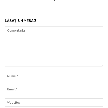
LĂSAȚI UN MESAJ
Comentariu:
Nu
Ema
Web