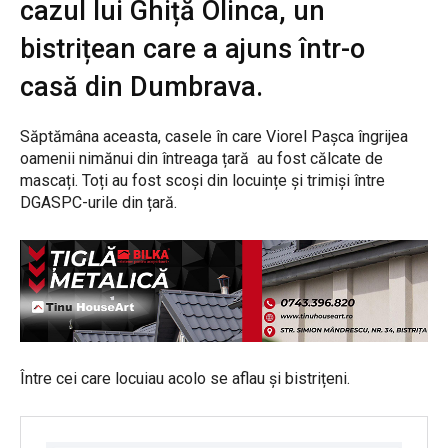
cazul lui Ghiță Olinca, un
bistrițean care a ajuns într-o
casă din Dumbrava.
Săptămâna aceasta, casele în care Viorel Pașca îngrijea
oamenii nimănui din întreaga țară au fost călcate de
mascați. Toți au fost scoși din locuințe și trimiși între
DGASPC-urile din țară.
Între cei care locuiau acolo se aflau și bistrițeni.