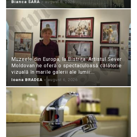
Bianca SARA
-
august 6, 2026
Muzeele din Europa, la Bistrița: Artistul Sever
Moldovan ne oferă o spectaculoasă călătorie
vizuală în marile galerii ale lumii:...
Ioana BRADEA
-
august 6, 2026