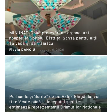
MINUNAT: Două prelevări de organe, azi-
noapte, la Spitalul Bistrița. Șansă pentru alții
să vadă și să trăiască
Flavia DANCIU
-
august 6, 2026
Porțiunile „vălurite” de pe Valea Bârgăului vor
fi refăcute până la începutul școlii –
estimează reprezentanții Drumurilor Naționale