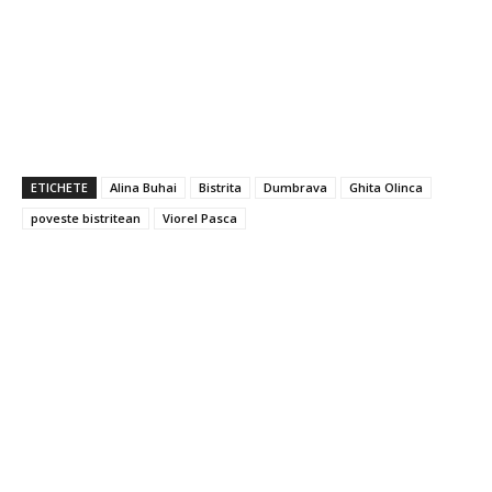
ETICHETE
Alina Buhai
Bistrita
Dumbrava
Ghita Olinca
poveste bistritean
Viorel Pasca