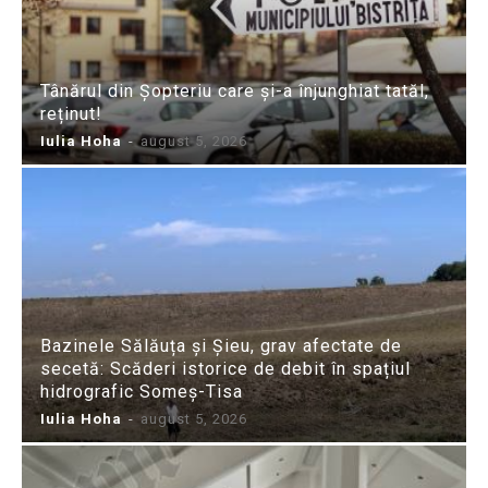
Tânărul din Șopteriu care și-a înjunghiat tatăl,
reținut!
Iulia Hoha
-
august 5, 2026
Bazinele Sălăuța și Șieu, grav afectate de
secetă: Scăderi istorice de debit în spațiul
hidrografic Someș-Tisa
Iulia Hoha
-
august 5, 2026