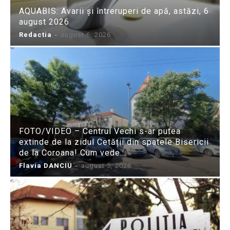
AQUABIS: Avarii și întreruperi de apă, astăzi, 6
august 2026
Redactia
-
august 6, 2026
FOTO/VIDEO – Centrul Vechi s-ar putea
extinde de la zidul Cetății din spatele Bisericii
de la Coroana! Cum vede...
Flavia DANCIU
-
august 5, 2026