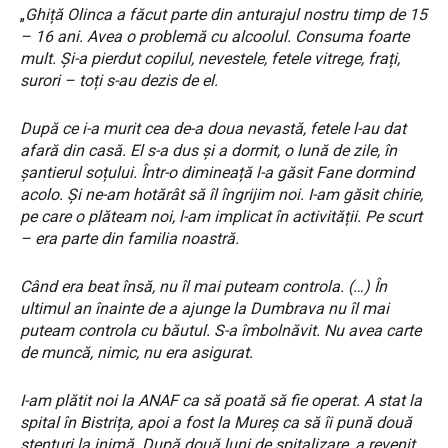
„
Ghiță Olinca a făcut parte din anturajul nostru timp de 15
– 16 ani. Avea o problemă cu alcoolul. Consuma foarte
mult. Și-a pierdut copilul, nevestele, fetele vitrege, frați,
surori – toți s-au dezis de el.
După ce i-a murit cea de-a doua nevastă, fetele l-au dat
afară din casă. El s-a dus și a dormit, o lună de zile, în
șantierul soțului. Într-o dimineață l-a găsit Fane dormind
acolo. Și ne-am hotărât să îl îngrijim noi. I-am găsit chirie,
pe care o plăteam noi, l-am implicat în activității. Pe scurt
– era parte din familia noastră.
Când era beat însă, nu îl mai puteam controla. (…) În
ultimul an înainte de a ajunge la Dumbrava nu îl mai
puteam controla cu băutul. S-a îmbolnăvit. Nu avea carte
de muncă, nimic, nu era asigurat.
I-am plătit noi la ANAF ca să poată să fie operat. A stat la
spital în Bistrița, apoi a fost la Mureș ca să îi pună două
stenturi la inimă. După două luni de spitalizare, a revenit