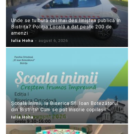
Unde se tulbură cel mai des liniștea publică în
Bistrița? Poliția Locală a dat peste 200 de
amenzi
Iulia Hoha
-
august 6, 2026
Școala Inimii, la Biserica Sf. Ioan Botezătorul
din Bistrița! Cum se pot înscrie copilașii:
Iulia Hoha
-
august 6, 2026