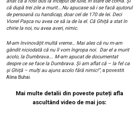
aflat că a fost dus la început de iulie, în stare de comă. Și
că după trei zile a murit….Nu apucase să i se facă ajutorul
de persoană cu handicap, doar cel de 170 de lei. Deci
Viorel Pașca nu avea ce să ia de la el. Că Ghiță a stat în
chirie la noi, nu avea averi, nimic.
M-am învinovățit multă vreme… Mai ales că nu m-am
gândit niciodată că nu îl vom îngropa noi.
Dar el a murit
acolo, la Dumbrava…. M-am apucat de documentat
despre ce se face la Dumbrava. Și am aflat că – la fel ca
și Ghiță – mulți au ajuns acolo fără nimic!”,
a povestit
Alina Buhai.
Mai multe detalii din poveste puteți afla
ascultând video de mai jos: