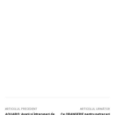
ARTICOLUL PRECEDENT
ARTICOLUL URMĂTOR
AQUABIS: Avarii și întreruperi de
Ce ORANGERIE pentru petreceri