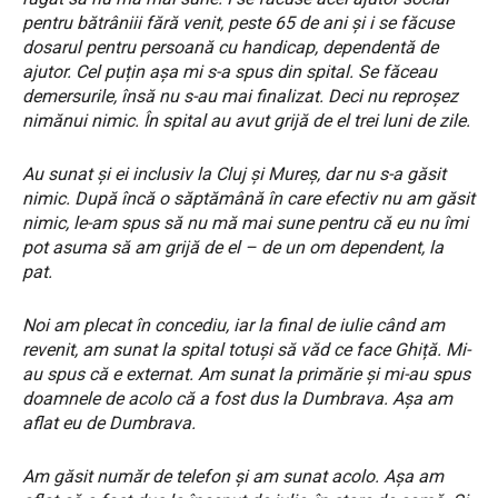
pentru bătrâniii fără venit, peste 65 de ani și i se făcuse
dosarul pentru persoană cu handicap, dependentă de
ajutor. Cel puțin așa mi s-a spus din spital. Se făceau
demersurile, însă nu s-au mai finalizat. Deci nu reproșez
nimănui nimic. În spital au avut grijă de el trei luni de zile.
Au sunat și ei inclusiv la Cluj și Mureș, dar nu s-a găsit
nimic. După încă o săptămână în care efectiv nu am găsit
nimic, le-am spus să nu mă mai sune pentru că eu nu îmi
pot asuma să am grijă de el – de un om dependent, la
pat.
Noi am plecat în concediu, iar la final de iulie când am
revenit, am sunat la spital totuși să văd ce face Ghiță. Mi-
au spus că e externat. Am sunat la primărie și mi-au spus
doamnele de acolo că a fost dus la Dumbrava. Așa am
aflat eu de Dumbrava.
Am găsit număr de telefon și am sunat acolo. Așa am