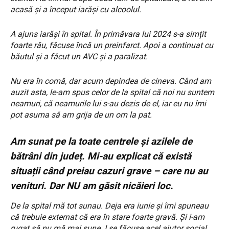
acasă și a început iarăși cu alcoolul.
A ajuns iarăși în spital. În primăvara lui 2024 s-a simțit
foarte rău, făcuse încă un preinfarct. Apoi a continuat cu
băutul și a făcut un AVC și a paralizat.
Nu era în comă, dar acum depindea de cineva. Când am
auzit asta, le-am spus celor de la spital că noi nu suntem
neamuri, că neamurile lui s-au dezis de el, iar eu nu îmi
pot asuma să am grija de un om la pat.
Am sunat pe la toate centrele și azilele de
bătrâni din județ. Mi-au explicat că există
situații când preiau cazuri grave – care nu au
venituri. Dar NU am găsit nicăieri loc.
De la spital mă tot sunau. Deja era iunie și îmi spuneau
că trebuie externat că era în stare foarte gravă. Și i-am
rugat să nu mă mai sune. I se făcuse acel ajutor social