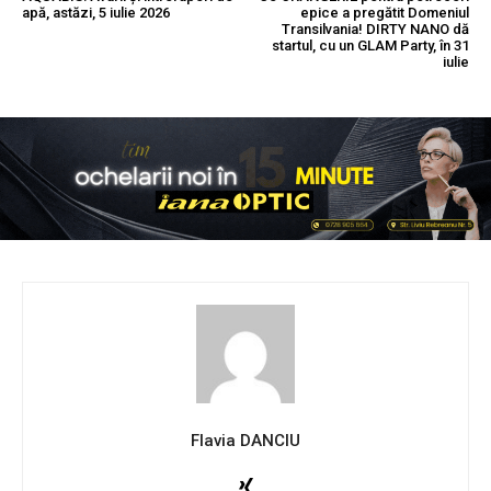
apă, astăzi, 5 iulie 2026
epice a pregătit Domeniul
Transilvania! DIRTY NANO dă
startul, cu un GLAM Party, în 31
iulie
Flavia DANCIU