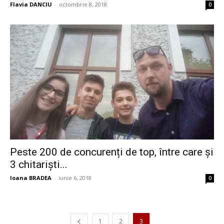
Flavia DANCIU
-
octombrie 8, 2018
0
Peste 200 de concurenți de top, între care și
3 chitariști...
Ioana BRADEA
-
iunie 6, 2018
0
1
2
3