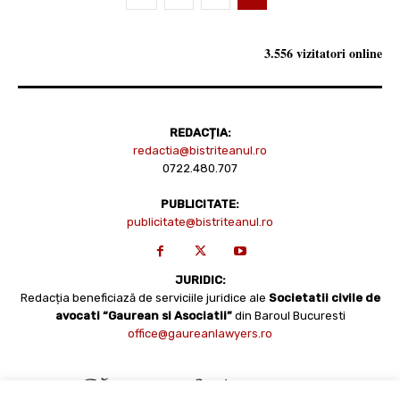
3.556 vizitatori online
REDACȚIA:
redactia@bistriteanul.ro
0722.480.707
PUBLICITATE:
publicitate@bistriteanul.ro
JURIDIC:
Redacția beneficiază de serviciile juridice ale
Societatii civile de
avocati “Gaurean si Asociatii”
din Baroul Bucuresti
office@gaureanlawyers.ro