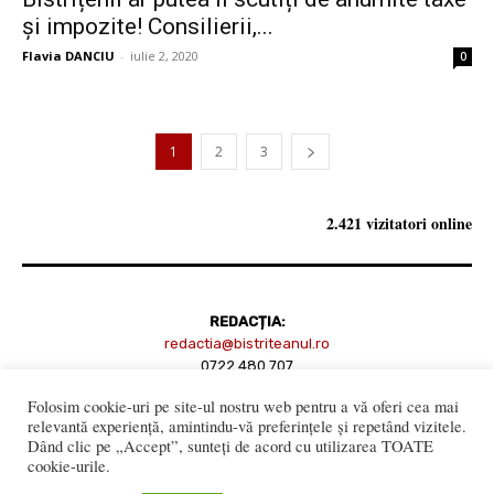
și impozite! Consilierii,...
Flavia DANCIU
-
iulie 2, 2020
0
1
2
3
2.421 vizitatori online
REDACȚIA:
redactia@bistriteanul.ro
0722.480.707
Folosim cookie-uri pe site-ul nostru web pentru a vă oferi cea mai
PUBLICITATE:
relevantă experiență, amintindu-vă preferințele și repetând vizitele.
publicitate@bistriteanul.ro
Dând clic pe „Accept”, sunteți de acord cu utilizarea TOATE
cookie-urile.