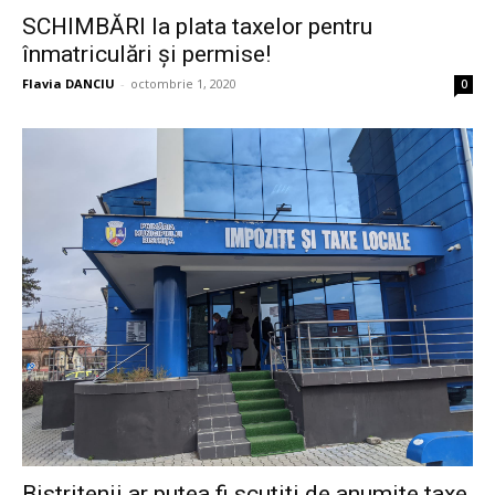
SCHIMBĂRI la plata taxelor pentru
înmatriculări și permise!
Flavia DANCIU
-
octombrie 1, 2020
0
Bistrițenii ar putea fi scutiți de anumite taxe