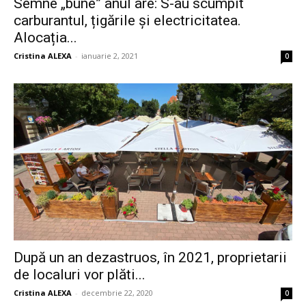
Semne „bune” anul are: S-au scumpit
carburantul, țigările și electricitatea.
Alocația...
Cristina ALEXA
-
ianuarie 2, 2021
0
După un an dezastruos, în 2021, proprietarii
de localuri vor plăti...
Cristina ALEXA
-
decembrie 22, 2020
0