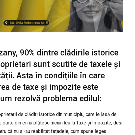
zany, 90% dintre clădirile istorice
oprietari sunt scutite de taxele și
ții. Asta în condițiile în care
rea de taxe și impozite este
Cum rezolvă problema edilul:
ietarii de clădiri istorice din municipiu, care le lasă de
e parte din ei nu plătesc niciun leu la Taxe și Impozite, deși
ntru că nu și-au reabilitat fațadele, cum spune legea.