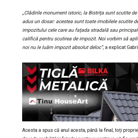
„Clădirile monument istoric, la Bistrița sunt scutite de
adus un dosar: acestea sunt toate imobilele scutite de 
impozitului cele care au fațada stradală sau principal
califică pentru scutirea de impozit. Noi vorbim să a
noi nu le luăm impozit absolut deloc”
, a explicat Gabr
Acesta a spus că anul acesta, până la final, toți propri