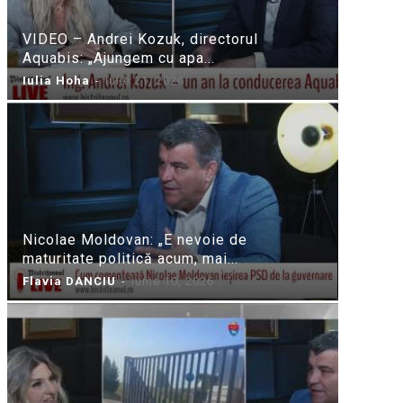
VIDEO – Andrei Kozuk, directorul
Aquabis: „Ajungem cu apa...
Iulia Hoha
-
iulie 21, 2026
Nicolae Moldovan: „E nevoie de
maturitate politică acum, mai...
Flavia DANCIU
-
iunie 10, 2026