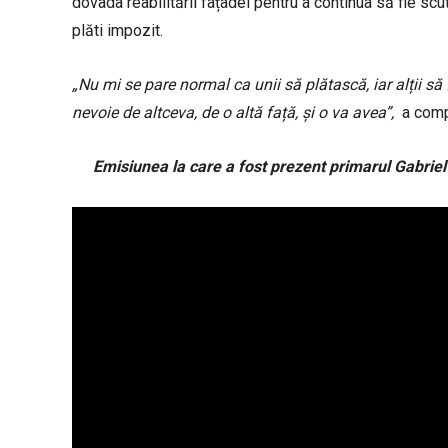
dovada reabilitării fațadei pentru a continua să fie sc
plăti impozit.
„Nu mi se pare normal ca unii să plătască, iar alții să f
nevoie de altceva, de o altă față, și o va avea”,
a compl
Emisiunea la care a fost prezent primarul Gabriel