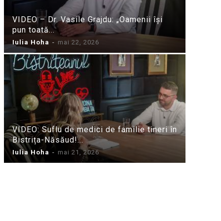
VIDEO – Dr. Vasile Grajdu: „Oamenii își
pun toată...
Iulia Hoha
-
mai 22, 2026
VIDEO: Suflu de medici de familie tineri în
Bistrița-Năsăud!...
Iulia Hoha
-
mai 21, 2026