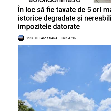
În loc să fie taxate de 5 ori m
istorice degradate și nereabili
impozitele datorate
Scris De
Bianca SARA
Iunie 4, 2025