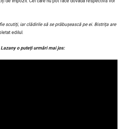
utiți de impozit. Cei care nu pot face dovada respectivă vor
ie scutiți, iar clădirile să se prăbușească pe ei. Bistrița are
etat edilul.
 Lazany o puteți urmări mai jos: