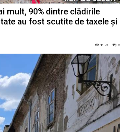
ai mult, 90% dintre clădirile
tate au fost scutite de taxele și
1158
0