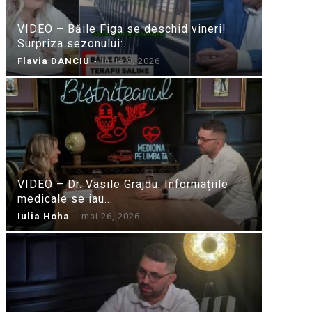
VIDEO – Băile Figa se deschid vineri!
Surpriza sezonului:...
Flavia DANCIU
-
iunie 9, 2026
VIDEO – Dr. Vasile Grajdu: Informațiile
medicale se iau...
Iulia Hoha
-
mai 26, 2026