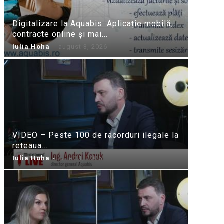
Digitalizare la Aquabis: Aplicație mobilă,
contracte online și mai...
Iulia Hoha
-
august 3, 2026
VIDEO – Peste 100 de racorduri ilegale la
rețeaua...
Iulia Hoha
-
iulie 31, 2026