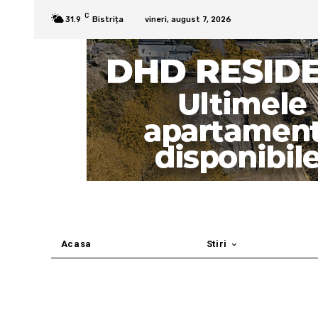
C
31.9
Bistrița
vineri, august 7, 2026
Acasa
Stiri