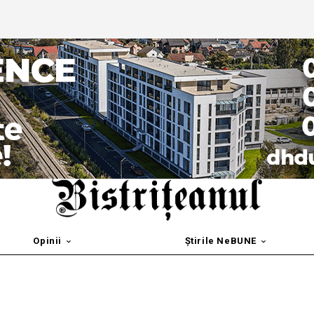
Opinii
Știrile NeBUNE