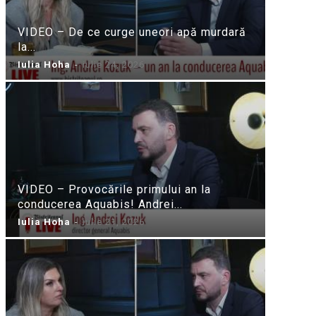
VIDEO – De ce curge uneori apă murdară
la...
Iulia Hoha
-
iulie 24, 2026
VIDEO – Provocările primului an la
conducerea Aquabis! Andrei...
Iulia Hoha
-
iulie 21, 2026