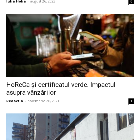
Iulia Hoha
-
august 26, 2023
0
HoReCa și certificatul verde. Impactul
asupra vânzărilor
Redactia
-
noiembrie 26, 2021
1