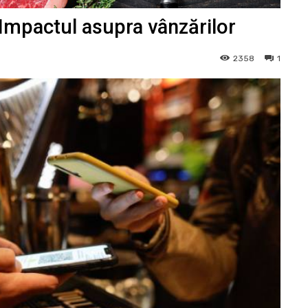
 Impactul asupra vânzărilor
2358
1