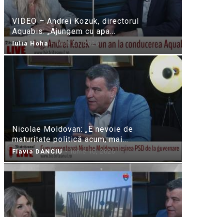
VIDEO – Andrei Kozuk, directorul
Aquabis: „Ajungem cu apa...
Iulia Hoha
-
iulie 21, 2026
Nicolae Moldovan: „E nevoie de
maturitate politică acum, mai...
Flavia DANCIU
-
iunie 10, 2026