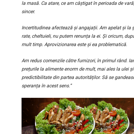
la masă. Ca atare, ce am câștigat în perioada de vară
sincer.
Incertitudinea afectează și angajații. Am apelat și la ș
rate, cheltuieli, nu putem renunța la ei. Și oricum, du
mult timp. Aprovizionarea este și ea problematică.
Am redus comenzile către furnizori, în primul rând. Iar
prețurile la alimente enorm de mult, mai ales la ulei ș
predictibilitate din partea autorităților. Să se gande
speranța în acest sens.”