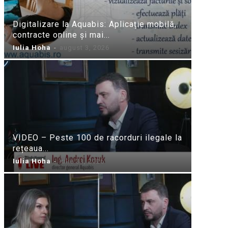
Digitalizare la Aquabis: Aplicație mobilă,
contracte online și mai...
Iulia Hoha
-
august 3, 2026
VIDEO – Peste 100 de racorduri ilegale la
rețeaua...
Iulia Hoha
-
iulie 31, 2026