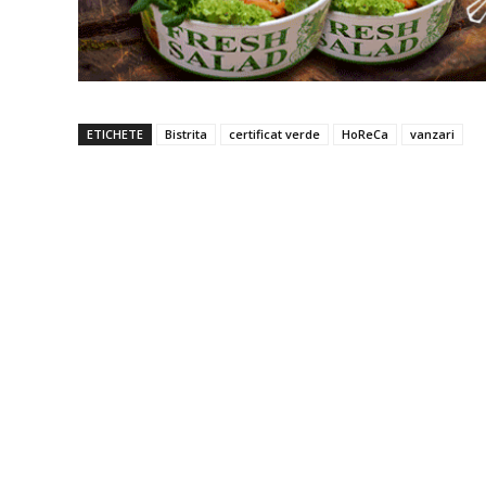
ETICHETE
Bistrita
certificat verde
HoReCa
vanzari