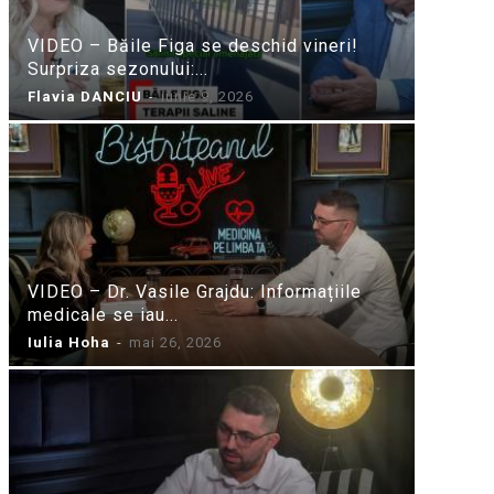
VIDEO – Băile Figa se deschid vineri!
Surpriza sezonului:...
Flavia DANCIU
-
iunie 9, 2026
VIDEO – Dr. Vasile Grajdu: Informațiile
medicale se iau...
Iulia Hoha
-
mai 26, 2026