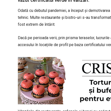
văzut certificatul verde în vânzări:
Odată cu debutul pandemiei, a început și demotivarea sal
tehnic. Multe restaurante și bistro-uri s-au transformat
fost extrem de întărit.
Dacă pe perioada verii, prin prisma teraselor, lucruril
accesului în locațiile de profil pe baza certificatului 