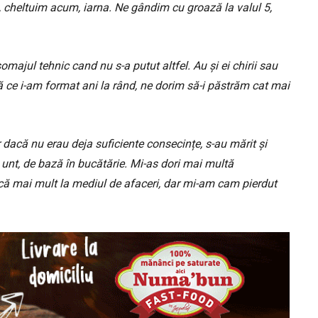
, cheltuim acum, iarna. Ne gândim cu groază la valul 5,
omajul tehnic cand nu s-a putut altfel. Au și ei chirii sau
pă ce i-am format ani la rând, ne dorim să-i păstrăm cat mai
 dacă nu erau deja suficiente consecințe, s-au mărit și
i unt, de bază în bucătărie. Mi-as dori mai multă
ască mai mult la mediul de afaceri, dar mi-am cam pierdut