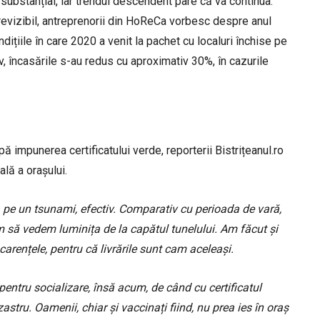
 substanțial, iar trendul descendent pare că va continua.
previzibil, antreprenorii din HoReCa vorbesc despre anul
ițiile în care 2020 a venit la pachet cu localuri închise pe
v, încasările s-au redus cu aproximativ 30%, în cazurile
ă impunerea certificatului verde, reporterii Bistrițeanul.ro
ală a orașului.
a pe un tsunami, efectiv. Comparativ cu perioada de vară,
 să vedem luminița de la capătul tunelului. Am făcut și
arențele, pentru că livrările sunt cam aceleași.
pentru socializare, însă acum, de când cu certificatul
astru. Oamenii, chiar și vaccinați fiind, nu prea ies în oraș