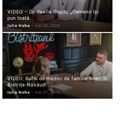
VIDEO – Dr. Vasile Grajdu: „Oamenii își
pun toată...
Iulia Hoha
-
mai 22, 2026
VIDEO: Suflu de medici de familie tineri în
Bistrița-Năsăud!...
Iulia Hoha
-
mai 21, 2026