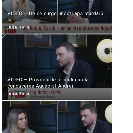
VIDEO – De ce curge uneori apă murdară
la...
Iulia Hoha
-
iulie 24, 2026
VIDEO – Provocările primului an la
conducerea Aquabis! Andrei...
Iulia Hoha
-
iulie 21, 2026