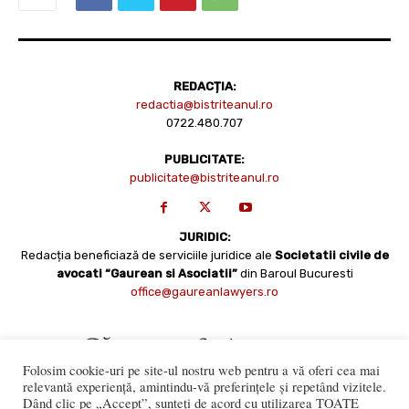
REDACȚIA:
redactia@bistriteanul.ro
0722.480.707
PUBLICITATE:
publicitate@bistriteanul.ro
JURIDIC:
Redacția beneficiază de serviciile juridice ale
Societatii civile de
avocati “Gaurean si Asociatii”
din Baroul Bucuresti
office@gaureanlawyers.ro
Folosim cookie-uri pe site-ul nostru web pentru a vă oferi cea mai
relevantă experiență, amintindu-vă preferințele și repetând vizitele.
Dând clic pe „Accept”, sunteți de acord cu utilizarea TOATE