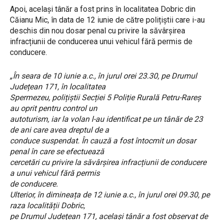
Apoi, același tânăr a fost prins în localitatea Dobric din
Căianu Mic, în data de 12 iunie de către polițiștii care i-au
deschis din nou dosar penal cu privire la săvârșirea
infracțiunii de conducerea unui vehicul fără permis de
conducere.
„În seara de 10 iunie a.c., în jurul orei 23.30, pe Drumul
Județean 171, în localitatea
Spermezeu, polițiștii Secției 5 Poliție Rurală Petru-Rareș
au oprit pentru control un
autoturism, iar la volan l-au identificat pe un tânăr de 23
de ani care avea dreptul de a
conduce suspendat. În cauză a fost întocmit un dosar
penal în care se efectuează
cercetări cu privire la săvârșirea infracțiunii de conducere
a unui vehicul fără permis
de conducere.
Ulterior, în dimineața de 12 iunie a.c., în jurul orei 09.30, pe
raza localității Dobric,
pe Drumul Județean 171, același tânăr a fost observat de