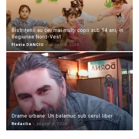
Bistrițenii au cei mai mulți copii sub 14 ani, în
Regiunea Nord-Vest
Flavia DANCIU
-
august 8, 2026
Drame urbane: Un balamuc sub cerul liber
Redactia
-
august 8, 2026