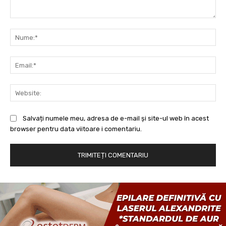
Comentariu:
Nu
Ema
Web
Salvați numele meu, adresa de e-mail și site-ul web în acest
browser pentru data viitoare i comentariu.