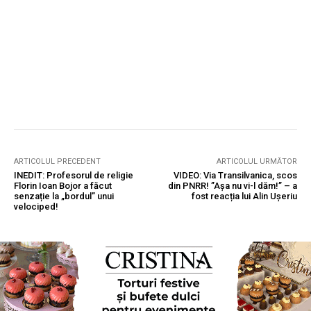
ARTICOLUL PRECEDENT
ARTICOLUL URMĂTOR
INEDIT: Profesorul de religie
VIDEO: Via Transilvanica, scos
Florin Ioan Bojor a făcut
din PNRR! ”Așa nu vi-l dăm!” – a
senzație la „bordul” unui
fost reacția lui Alin Ușeriu
velociped!