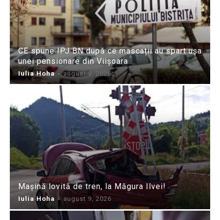
CE spune IPJ BN după ce mascații au spart ușa
unei pensionare din Viișoara
Iulia Hoha
-
august 9, 2026
Mașină lovită de tren, la Măgura Ilvei!
Iulia Hoha
-
august 9, 2026