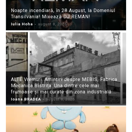
Noapte incendiară, în 28 August, la Domeniul
Transilvania! Mixează DJ REMAN!
Iulia Hoha
-
august 8, 2026
ALTE Vremuri. Amintiri despre MEBIS, Fabrica
Mecanica Bistrița: Una dintre cele mai
frumoase și mai curate din zona industrială:...
Ioana BRADEA
-
august 8, 2026