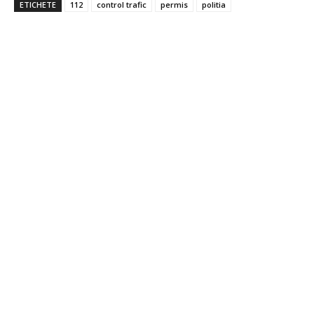
ETICHETE
112
control trafic
permis
politia