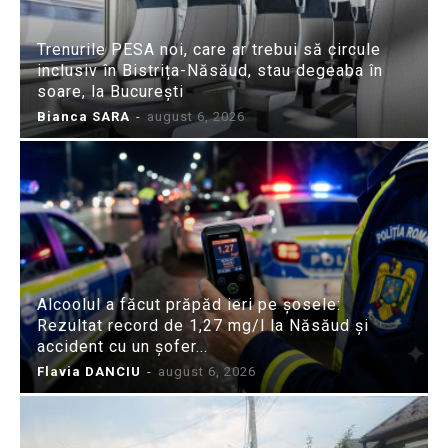
Trenurile PESA noi, care ar trebui să circule
inclusiv în Bistrița-Năsăud, stau degeaba în
soare, la București
Bianca SARA
-
august 6, 2026
Alcoolul a făcut prăpăd ieri pe șosele:
Rezultat record de 1,27 mg/l la Năsăud și
accident cu un șofer...
Flavia DANCIU
-
august 6, 2026