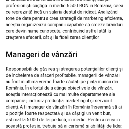
profesioniști câștigă în medie 6.500 RON în România, ceea
ce reprezintă încă un salariu destul de ridicat. Analizând
tone de date pentru a crea strategii de marketing eficiente,
aceștia organizează companii capabile să creeze branduri
care devin nume cunoscute, contribuind astfel atât la
creșterea afacerii, cât și la fidelizarea clienților.
Manageri de vânzări
Responsabili de găsirea și atragerea potențialilor clienți și
de încheierea de afaceri profitabile, managerii de vânzări
au fost în ultima vreme foarte căutați pe piața muncii din
România. În efortul de a atinge obiectivele de vânzări,
aceștia interacționează cu mai multe departamente ale
companiei, inclusiv producția, marketingul și serviciul
clienți. A fi manager de vânzări în România înseamnă să ai
o poziție foarte respectată și să câștigi un venit bun,
estimat la 5.000 de lei pe lună, în medie. Pentru a reuși în
această profesie, trebuie să ai carismă și abilități de lider,