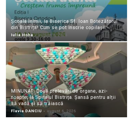
Școala Inimii, la Biserica Sf. Ioan Botezătorul
din Bistrița! Cum se pot înscrie copilașii:
Iulia Hoha
-
august 6, 2026
MINUNAT: Două prelevări de organe, azi-
noapte, la Spitalul Bistrița. Șansă pentru alții
să vadă și să trăiască
Flavia DANCIU
-
august 6, 2026