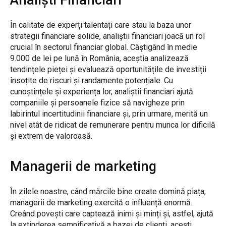
Analiști Financiari
În calitate de experți talentați care stau la baza unor
strategii financiare solide, analiștii financiari joacă un rol
crucial în sectorul financiar global. Câștigând în medie
9.000 de lei pe lună în România, aceștia analizează
tendințele pieței și evaluează oportunitățile de investiții
însoțite de riscuri și randamente potențiale. Cu
cunoștințele și experiența lor, analiștii financiari ajută
companiile și persoanele fizice să navigheze prin
labirintul incertitudinii financiare și, prin urmare, merită un
nivel atât de ridicat de remunerare pentru munca lor dificilă
și extrem de valoroasă.
Managerii de marketing
În zilele noastre, când mărcile bine create domină piața,
managerii de marketing exercită o influență enormă.
Creând povești care captează inimi și minți și, astfel, ajută
la extinderea semnificativă a bazei de clienți, acești