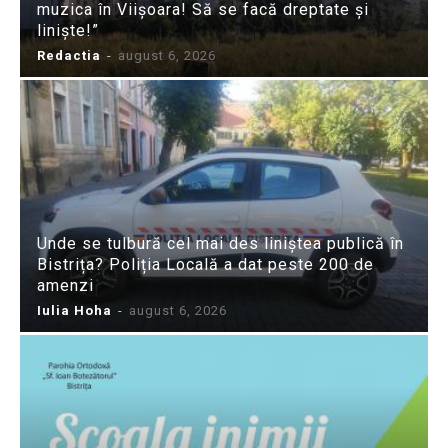
muzica în Viișoara! Să se facă dreptate și
liniște!”
Redactia
-
august 6, 2026
Unde se tulbură cel mai des liniștea publică în
Bistrița? Poliția Locală a dat peste 200 de
amenzi
Iulia Hoha
-
august 6, 2026