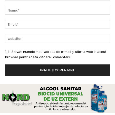
Comentariu:
Nu
Ema
Web
Salvați numele meu, adresa de e-mail și site-ul web în acest
browser pentru data viitoare i comentariu.