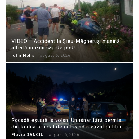
VIDEO – Accident la Șieu-Măgheruș: mașină
intrată într-un cap de pod!
Iulia Hoha
-
august 6, 2026
Rocadă eșuată la volan: Un tânăr fără permis
din Rodna s-a dat de gol când a văzut poliția
Flavia DANCIU
-
august 6, 2026