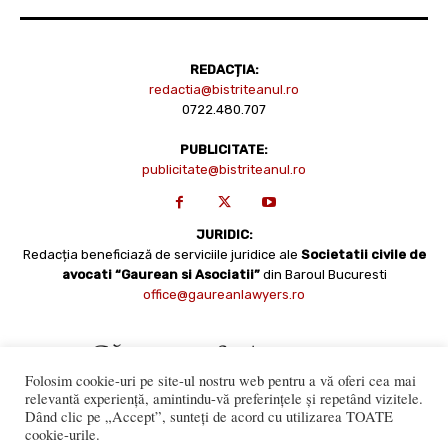
REDACȚIA:
redactia@bistriteanul.ro
0722.480.707
PUBLICITATE:
publicitate@bistriteanul.ro
JURIDIC:
Redacția beneficiază de serviciile juridice ale
Societatii civile de
avocati “Gaurean si Asociatii”
din Baroul Bucuresti
office@gaureanlawyers.ro
Folosim cookie-uri pe site-ul nostru web pentru a vă oferi cea mai
relevantă experiență, amintindu-vă preferințele și repetând vizitele.
Dând clic pe „Accept”, sunteți de acord cu utilizarea TOATE
cookie-urile.