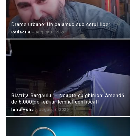
Drame urbane: Un balamuc sub cerul liber
Redactia
-
august 8, 2026
Bistrița Bârgăului – Noapte cu ghinion: Amendă
de 6.000 de lei, iar lemnul confiscat!
Iulia Hoha
-
august 8, 2026