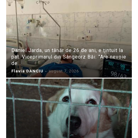
Daniel Jarda, un tânăr de 26 de ani, e țintuit la
pat. Viceprimarul din Sângeorz Băi: ”Are nevoie
de...
Flavia DANCIU
-
august 7, 2026