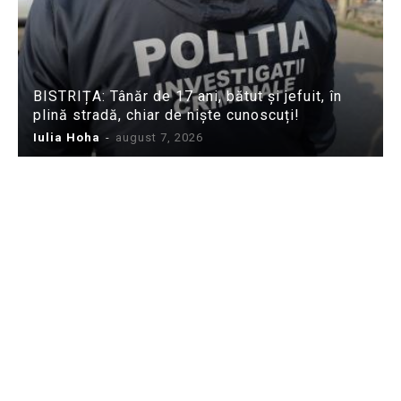
BISTRIȚA: Tânăr de 17 ani, bătut și jefuit, în
plină stradă, chiar de niște cunoscuți!
Iulia Hoha
-
august 7, 2026