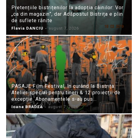
Pretențiile bistrițenilor la adopția câinilor: Vor
„ca din magazin”, dar Adăpostul Bistrița e plin
de suflete rănite
Flavia DANCIU
-
august 7, 2026
PASAJE Film Festival, în curând la Bistrița:
Atelier special pentru tineri & 12 proiecții de
excepție. Abonamentele s-au pus...
Ioana BRADEA
-
august 7, 2026