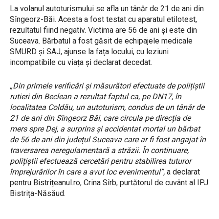
La volanul autoturismului se afla un tânăr de 21 de ani din
Sîngeorz-Băi. Acesta a fost testat cu aparatul etilotest,
rezultatul fiind negativ. Victima are 56 de ani și este din
Suceava. Bărbatul a fost găsit de echipajele medicale
SMURD și SAJ, ajunse la fața locului, cu leziuni
incompatibile cu viața și declarat decedat.
„Din primele verificări și măsurători efectuate de polițiștii
rutieri din Beclean a rezultat faptul ca, pe DN17, în
localitatea Coldău, un autoturism, condus de un tânăr de
21 de ani din Sîngeorz Băi, care circula pe direcția de
mers spre Dej, a surprins și accidentat mortal un bărbat
de 56 de ani din județul Suceava care ar fi fost angajat în
traversarea neregulamentară a străzii. În continuare,
polițiștii efectuează cercetări pentru stabilirea tuturor
împrejurărilor în care a avut loc evenimentul”,
a declarat
pentru Bistrițeanul.ro, Crina Sîrb, purtătorul de cuvânt al IPJ
Bistrița-Năsăud.