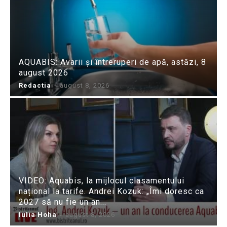
AQUABIS: Avarii și întreruperi de apă, astăzi, 8
august 2026
Redactia
-
august 8, 2026
VIDEO: Aquabis, la mijlocul clasamentului
național la tarife. Andrei Kozuk: „Îmi doresc ca
2027 să nu fie un an...
Iulia Hoha
-
august 8, 2026