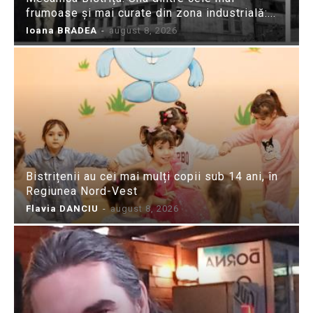
frumoase și mai curate din zona industrială:...
Ioana BRADEA
-
august 8, 2026
Bistrițenii au cei mai mulți copii sub 14 ani, în
Regiunea Nord-Vest
Flavia DANCIU
-
august 8, 2026