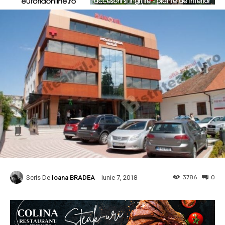
Scris De
Ioana BRADEA
3786
0
Iunie 7, 2018