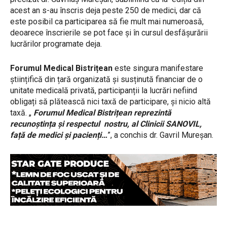
acest an s-au înscris deja peste 250 de medici, dar că
este posibil ca participarea să fie mult mai numeroasă,
deoarece înscrierile se pot face și în cursul desfășurării
lucrărilor programate deja.
Forumul Medical Bistrițean
este singura manifestare
științifică din țară organizată și susținută financiar de o
unitate medicală privată, participanții la lucrări nefiind
obligați să plătească nici taxă de participare, și nicio altă
taxă. „
Forumul Medical Bistrițean reprezintă
recunoștința și respectul nostru, al Clinicii SANOVIL,
față de medici și pacienți…
”, a conchis dr. Gavril Mureșan.