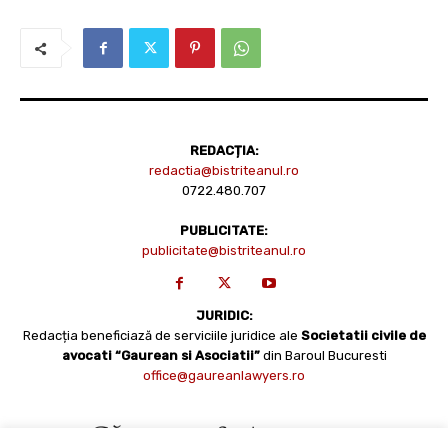
REDACȚIA:
redactia@bistriteanul.ro
0722.480.707
PUBLICITATE:
publicitate@bistriteanul.ro
JURIDIC:
Redacția beneficiază de serviciile juridice ale
Societatii civile de
avocati “Gaurean si Asociatii”
din Baroul Bucuresti
office@gaureanlawyers.ro