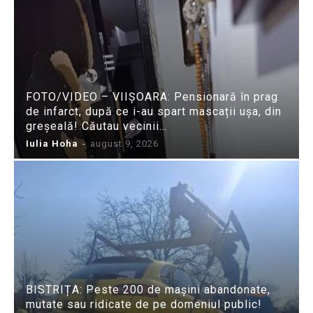
FOTO/VIDEO – VIIȘOARA: Pensionară în prag
de infarct, după ce i-au spart mascații ușa, din
greșeală! Căutau vecinii…
Iulia Hoha
-
august 9, 2026
BISTRIȚA: Peste 200 de mașini abandonate,
mutate sau ridicate de pe domeniul public!