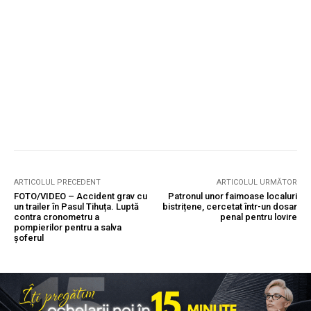
ARTICOLUL PRECEDENT
ARTICOLUL URMĂTOR
FOTO/VIDEO – Accident grav cu
Patronul unor faimoase localuri
un trailer în Pasul Tihuța. Luptă
bistrițene, cercetat într-un dosar
contra cronometru a
penal pentru lovire
pompierilor pentru a salva
șoferul