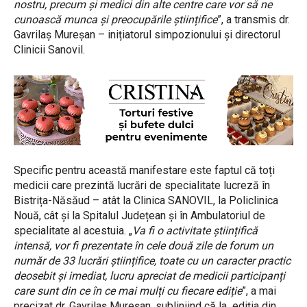
nostru, precum și medici din alte centre care vor să ne
cunoască munca și preocupările științifice
”, a transmis dr.
Gavrilaș Mureșan – inițiatorul simpozionului și directorul
Clinicii Sanovil.
Specific pentru această manifestare este faptul că toți
medicii care prezintă lucrări de specialitate lucreză în
Bistrița-Năsăud – atât la Clinica SANOVIL, la Policlinica
Nouă, cât și la Spitalul Județean și în Ambulatoriul de
specialitate al acestuia. „
Va fi o activitate științifică
intensă, vor fi prezentate în cele două zile de forum un
număr de 33 lucrări științifice, toate cu un caracter practic
deosebit și imediat, lucru apreciat de medicii participanți
care sunt din ce în ce mai mulți cu fiecare ediție
”, a mai
precizat dr. Gavrilaș Mureșan, subliniind că la ediția din