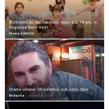
Bistrițenii au cei mai mulți copii sub 14 ani, în
Regiunea Nord-Vest
Flavia DANCIU
-
august 8, 2026
Drame urbane: Un balamuc sub cerul liber
Redactia
-
august 8, 2026