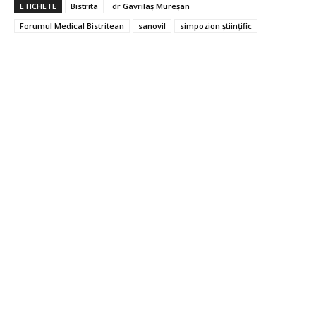
ETICHETE
Bistrita
dr Gavrilaș Mureșan
Forumul Medical Bistritean
sanovil
simpozion științific