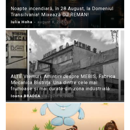
Noapte incendiară, în 28 August, la Domeniul
Transilvania! Mixează DJ REMAN!
Iulia Hoha
-
august 8, 2026
ALTE Vremuri. Amintiri despre MEBIS, Fabrica
Mecanica Bistrița: Una dintre cele mai
frumoase și mai curate din zona industrială:...
Ioana BRADEA
-
august 8, 2026