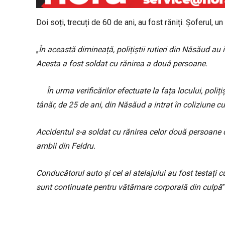
Doi soți, trecuți de 60 de ani, au fost răniți. Șoferul, 
„
În această dimineață, polițiștii rutieri din Năsăud au 
Acesta a fost soldat cu rănirea a două persoane.
În urma verificărilor efectuate la fața locului, pol
tânăr, de 25 de ani, din Năsăud a intrat în coliziune c
Accidentul s-a soldat cu rănirea celor două persoane d
ambii din Feldru.
Conducătorul auto și cel al atelajului au fost testați cu
sunt continuate pentru vătămare corporală din culpă