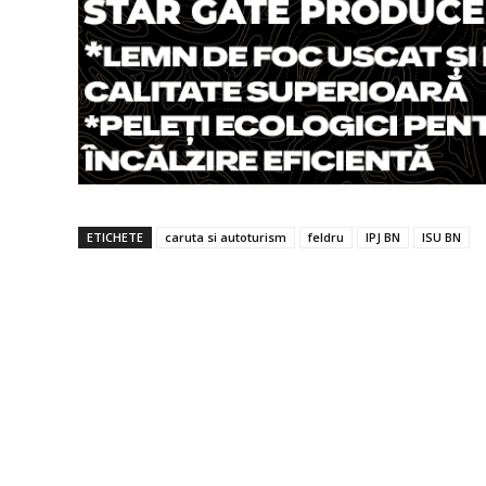
ETICHETE
caruta si autoturism
feldru
IPJ BN
ISU BN