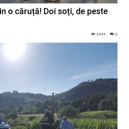
n o căruță! Doi soți, de peste
5449
0