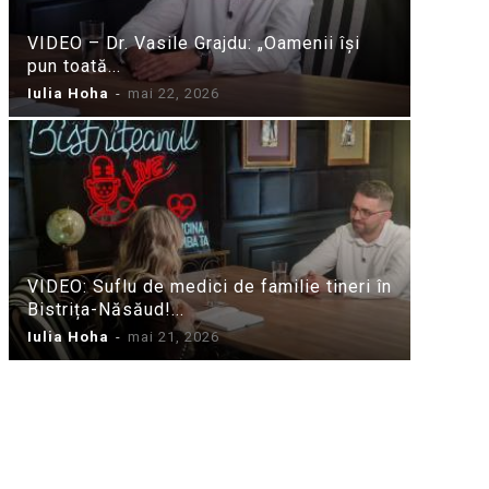
VIDEO – Dr. Vasile Grajdu: „Oamenii își
pun toată...
Iulia Hoha
-
mai 22, 2026
VIDEO: Suflu de medici de familie tineri în
Bistrița-Năsăud!...
Iulia Hoha
-
mai 21, 2026