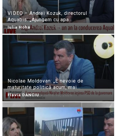
VIDEO – Andrei Kozuk, directorul
Aquabis: „Ajungem cu apa...
Iulia Hoha
-
iulie 21, 2026
Nicolae Moldovan: „E nevoie de
maturitate politică acum, mai...
Flavia DANCIU
-
iunie 10, 2026