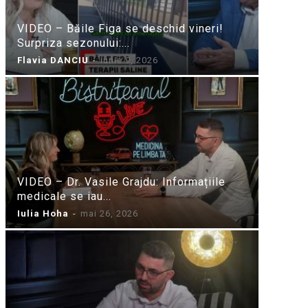
VIDEO – Băile Figa se deschid vineri!
Surpriza sezonului:...
Flavia DANCIU
-
iunie 9, 2026
VIDEO – Dr. Vasile Grajdu: Informațiile
medicale se iau...
Iulia Hoha
-
mai 26, 2026