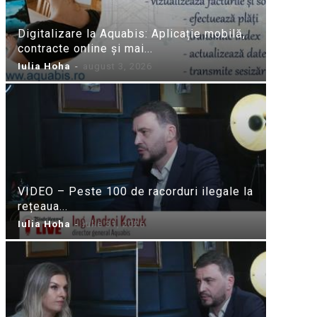
Digitalizare la Aquabis: Aplicație mobilă,
contracte online și mai...
Iulia Hoha
-
august 3, 2026
VIDEO – Peste 100 de racorduri ilegale la
rețeaua...
Iulia Hoha
-
iulie 31, 2026