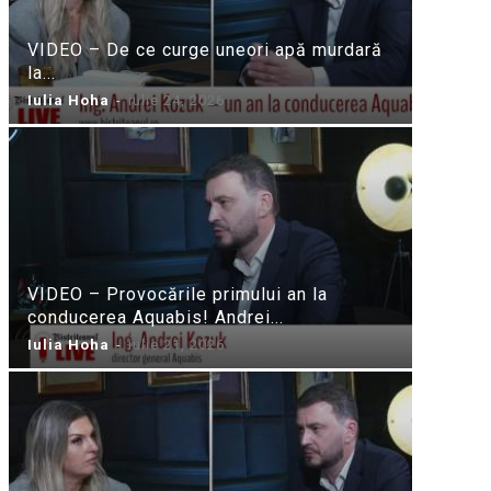
VIDEO – De ce curge uneori apă murdară
la...
Iulia Hoha
-
iulie 24, 2026
VIDEO – Provocările primului an la
conducerea Aquabis! Andrei...
Iulia Hoha
-
iulie 21, 2026