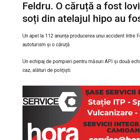
Feldru. O căruță a fost lov
soți din atelajul hipo au fos
Un apel la 112 anunța producerea unui accident între Fe
autoturism și o căruță.
Un echipaj de pompieri pentru măsuri API și două echip
caz, alături de polițiști.