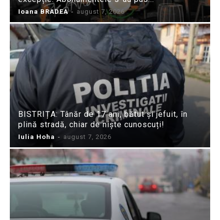
Ioana BRADEA
-
august 7, 2026
BISTRIȚA: Tânăr de 17 ani, bătut și jefuit, în
plină stradă, chiar de niște cunoscuți!
Iulia Hoha
-
august 7, 2026