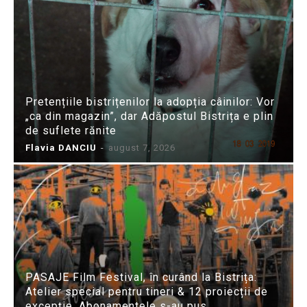
Pretențiile bistrițenilor la adopția câinilor: Vor
„ca din magazin”, dar Adăpostul Bistrița e plin
de suflete rănite
Flavia DANCIU
-
august 7, 2026
PASAJE Film Festival, în curând la Bistrița:
Atelier special pentru tineri & 12 proiecții de
excepție. Abonamentele s-au pus...