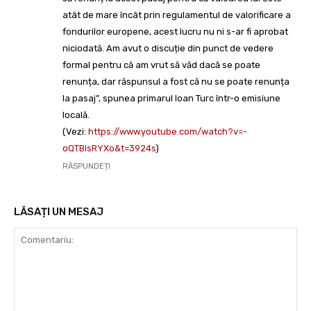
atât de mare încât prin regulamentul de valorificare a
fondurilor europene, acest lucru nu ni s-ar fi aprobat
niciodată. Am avut o discuție din punct de vedere
formal pentru că am vrut să văd dacă se poate
renunța, dar răspunsul a fost că nu se poate renunța
la pasaj”, spunea primarul Ioan Turc într-o emisiune
locală.
(Vezi:
https://www.youtube.com/watch?v=-
oQTBlsRYXo&t=3924s
)
RĂSPUNDEȚI
LĂSAȚI UN MESAJ