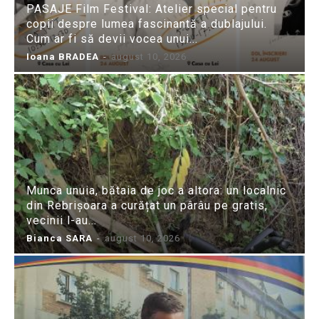
PASAJE Film Festival: Atelier special pentru
copii despre lumea fascinantă a dublajului.
Cum ar fi să devii vocea unui...
Ioana BRADEA
-
august 10, 2026
Munca unuia, bătaia de joc a altora: un localnic
din Rebrișoara a curățat un pârâu pe gratis,
vecinii l-au...
Bianca SARA
-
august 10, 2026