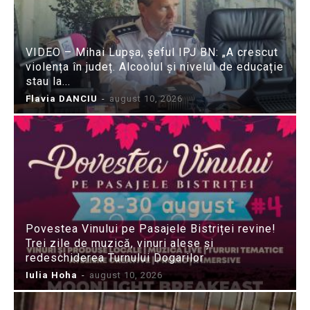
VIDEO – Mihai Lupșa, șeful IPJ BN: „A crescut
violența în județ. Alcoolul și nivelul de educație
stau la...
Flavia DANCIU
-
august 10, 2026
Povestea Vinului pe Pasajele Bistriței revine!
Trei zile de muzică, vinuri alese și
redeschiderea Turnului Dogarilor
Iulia Hoha
-
august 10, 2026