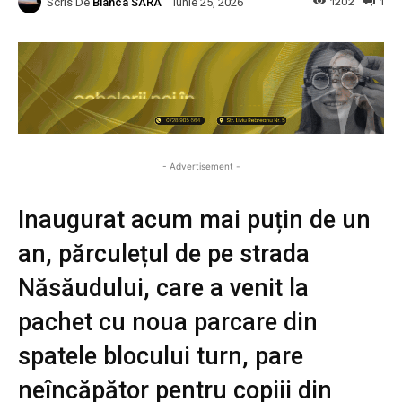
Scris De
Bianca SARA
1202
1
Iunie 25, 2026
- Advertisement -
Inaugurat acum mai puțin de un
an, părculețul de pe strada
Năsăudului, care a venit la
pachet cu noua parcare din
spatele blocului turn, pare
neîncăpător pentru copiii din