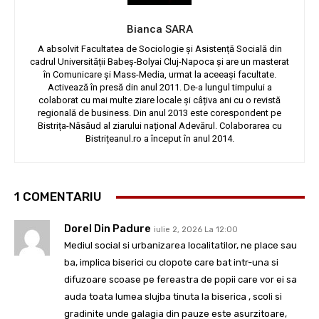
Bianca SARA
A absolvit Facultatea de Sociologie și Asistență Socială din
cadrul Universității Babeș-Bolyai Cluj-Napoca și are un masterat
în Comunicare și Mass-Media, urmat la aceeași facultate.
Activează în presă din anul 2011. De-a lungul timpului a
colaborat cu mai multe ziare locale și câțiva ani cu o revistă
regională de business. Din anul 2013 este corespondent pe
Bistrița-Năsăud al ziarului național Adevărul. Colaborarea cu
Bistrițeanul.ro a început în anul 2014.
1 COMENTARIU
Dorel Din Padure
iulie 2, 2026 La 12:00
Mediul social si urbanizarea localitatilor, ne place sau
ba, implica biserici cu clopote care bat intr-una si
difuzoare scoase pe fereastra de popii care vor ei sa
auda toata lumea slujba tinuta la biserica , scoli si
gradinite unde galagia din pauze este asurzitoare,