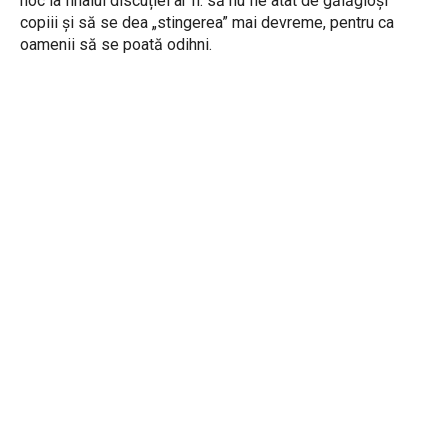
hoc la finalul discuției ar fi: să nu fie atât de gălăgioși
copiii și să se dea „stingerea” mai devreme, pentru ca
oamenii să se poată odihni.