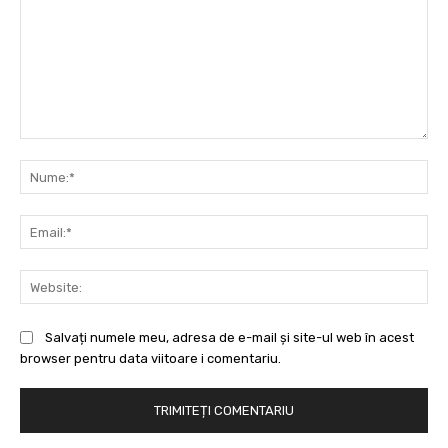
Comentariu:
Nu
Ema
Web
Salvați numele meu, adresa de e-mail și site-ul web în acest
browser pentru data viitoare i comentariu.