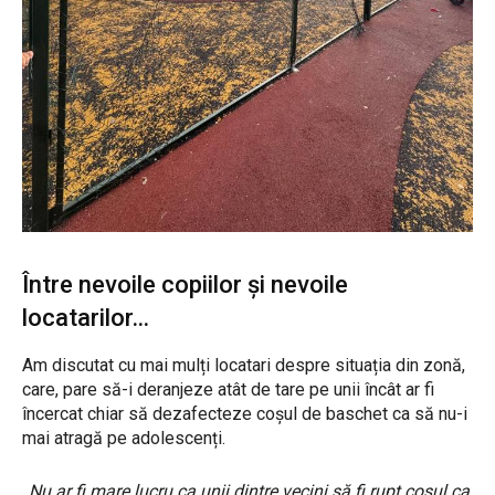
Între nevoile copiilor și nevoile
locatarilor…
Am discutat cu mai mulți locatari despre situația din zonă,
care, pare să-i deranjeze atât de tare pe unii încât ar fi
încercat chiar să dezafecteze coșul de baschet ca să nu-i
mai atragă pe adolescenți.
„Nu ar fi mare lucru ca unii dintre vecini să fi rupt coșul ca