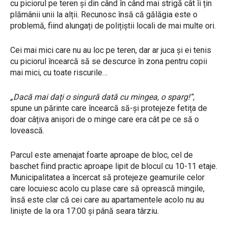
cu piciorul pe teren și din când în când mai strigă cât îi țin
plămânii unii la alții. Recunosc însă că gălăgia este o
problemă, fiind alungați de polițiștii locali de mai multe ori.
Cei mai mici care nu au loc pe teren, dar ar juca și ei tenis
cu piciorul încearcă să se descurce în zona pentru copii
mai mici, cu toate riscurile…
„Dacă mai dați o singură dată cu mingea, o sparg!”,
spune un părinte care încearcă să-și protejeze fetița de
doar câțiva anișori de o minge care era cât pe ce să o
lovească.
Parcul este amenajat foarte aproape de bloc, cel de
baschet fiind practic aproape lipit de blocul cu 10-11 etaje.
Municipalitatea a încercat să protejeze geamurile celor
care locuiesc acolo cu plase care să oprească mingile,
însă este clar că cei care au apartamentele acolo nu au
liniște de la ora 17:00 și până seara târziu.