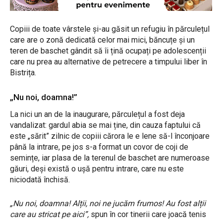
Copiii de toate vârstele și-au găsit un refugiu în părculețul
care are o zonă dedicată celor mai mici, băncuțe și un
teren de baschet gândit să îi țină ocupați pe adolescenții
care nu prea au alternative de petrecere a timpului liber în
Bistrița.
„Nu noi, doamna!”
La nici un an de la inaugurare, părculețul a fost deja
vandalizat: gardul abia se mai ține, din cauza faptului că
este „sărit” zilnic de copiii cărora le e lene să-l înconjoare
până la intrare, pe jos s-a format un covor de coji de
semințe, iar plasa de la terenul de baschet are numeroase
găuri, deși există o ușă pentru intrare, care nu este
niciodată închisă.
„Nu noi, doamna! Alții, noi ne jucăm frumos! Au fost alții
care au stricat pe aici”,
spun în cor tinerii care joacă tenis