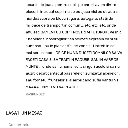
locurile de joaca pentru copiii pe care-i avem dintre
blocuri , intrucat copiii nu se pot juca nici pe strada si
nici deasupra pe blocuri , gara, autogara, statii de
mijloace de transport in comun … etc. etc. etc. unde
afluiesc OAMENII CU COPIII NOSTRI AI TUTUROR . Vesnic
” babelor si bosorogilor ” sa scuzati expresia ca si eu
sunt asa… nu le plac astfel de zone si-i intreb in cel
mai serios mod… DE CE NU VA DUCETI DOMNILOR SA VA
FACETI CASA SI SA TRAITI IN PADURE, SAU IN VARF DE
MUNTE … unde sa fiti numai voi… singuri acolo si sa nu
auziti decat cantecul pasarelelor, zumzetul albinelor ,
sau fornetul frunzelor si al ierbii cand sufla vantul ? !
MAAAA… NIMIC NU VA PLACE !
RĂSPUNDEȚI
LĂSAȚI UN MESAJ