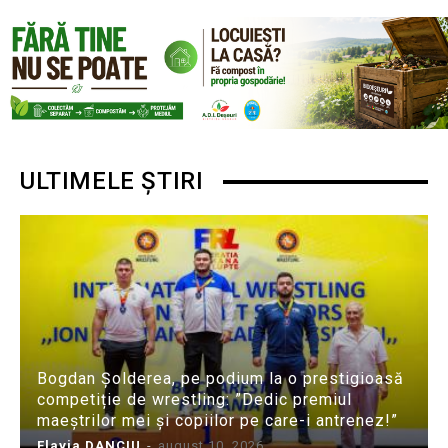
ULTIMELE ȘTIRI
Bogdan Șolderea, pe podium la o prestigioasă
competiție de wrestling: ”Dedic premiul
maeștrilor mei și copiilor pe care-i antrenez!”
Flavia DANCIU
-
august 10, 2026