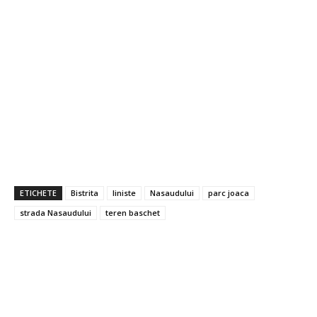
ETICHETE
Bistrita
liniste
Nasaudului
parc joaca
strada Nasaudului
teren baschet