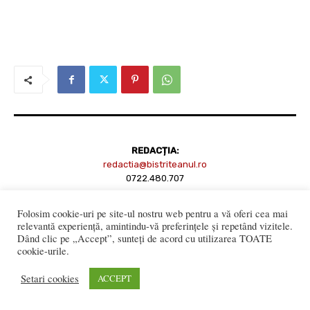
REDACȚIA:
redactia@bistriteanul.ro
0722.480.707
PUBLICITATE:
Folosim cookie-uri pe site-ul nostru web pentru a vă oferi cea mai
publicitate@bistriteanul.ro
relevantă experiență, amintindu-vă preferințele și repetând vizitele.
Dând clic pe „Accept”, sunteți de acord cu utilizarea TOATE
cookie-urile.
JURIDIC:
Setari cookies
ACCEPT
Redacția beneficiază de serviciile juridice ale
Societatii civile de
avocati “Gaurean si Asociatii”
din Baroul Bucuresti
office@gaureanlawyers.ro