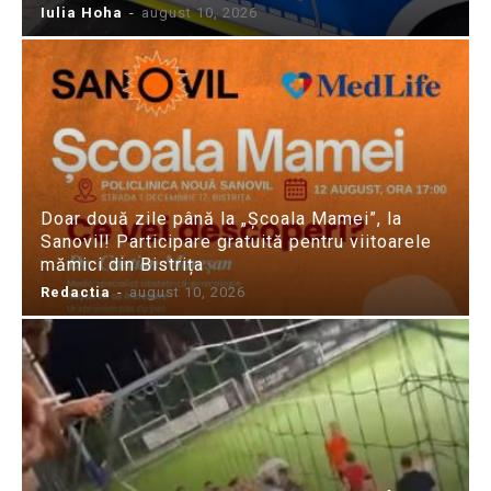
Iulia Hoha
-
august 10, 2026
Doar două zile până la „Școala Mamei”, la
Sanovil! Participare gratuită pentru viitoarele
mămici din Bistrița
Redactia
-
august 10, 2026