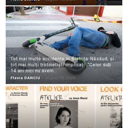
Tot mai multe accidente în Bistrița-Năsăud, și
tot mai mulți trotinetiști implicați. ”Celor sub
14 ani nici nu avem...
Flavia DANCIU
-
august 10, 2026