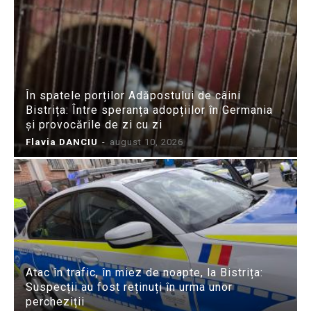
În spatele porților Adăpostului de câini
Bistrița: Între speranța adopțiilor în Germania
și provocările de zi cu zi
Flavia DANCIU
-
august 10, 2026
Atac în trafic, în miez de noapte, la Bistrița:
Suspecții au fost reținuți în urma unor
percheziții