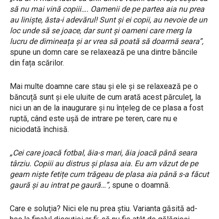
să nu mai vină copiii…. Oamenii de pe partea aia nu prea
au liniște, ăsta-i adevărul! Sunt și ei copii, au nevoie de un
loc unde să se joace, dar sunt și oameni care merg la
lucru de dimineața și ar vrea să poată să doarmă seara”,
spune un domn care se relaxează pe una dintre băncile
din fața scărilor.
Mai multe doamne care stau și ele și se relaxează pe o
băncuță sunt și ele uluite de cum arată acest părculeț, la
nici un an de la inaugurare și nu înțeleg de ce plasa a fost
ruptă, când este ușă de intrare pe teren, care nu e
niciodată închisă.
„Cei care joacă fotbal, ăia-s mari, ăia joacă până seara
târziu. Copiii au distrus și plasa aia. Eu am văzut de pe
geam niște fetițe cum trăgeau de plasa aia până s-a făcut
gaură și au intrat pe gaură…”,
spune o doamnă.
Care e soluția? Nici ele nu prea știu. Varianta găsită ad-