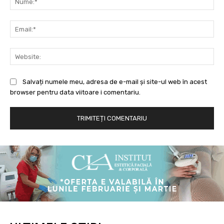
Ema
Web
Salvați numele meu, adresa de e-mail și site-ul web în acest
browser pentru data viitoare i comentariu.