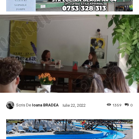
Scris De
Ioana BRADEA
1359
0
Iulie 22, 2022