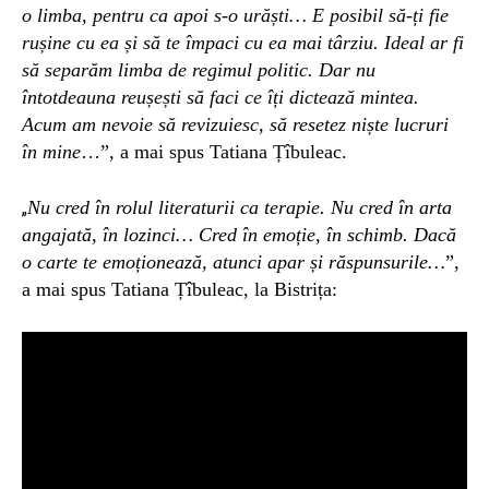
o limba, pentru ca apoi s-o urăști… E posibil să-ți fie
rușine cu ea și să te împaci cu ea mai târziu. Ideal ar fi
să separăm limba de regimul politic. Dar nu
întotdeauna reușești să faci ce îți dictează mintea.
Acum am nevoie să revizuiesc, să resetez niște lucruri
în mine
…”, a mai spus Tatiana Țîbuleac.
Nu cred în rolul literaturii ca terapie. Nu cred în arta
„
angajată, în lozinci… Cred în emoție, în schimb. Dacă
o carte te emoționează, atunci apar și răspunsurile…
”,
a mai spus Tatiana Țîbuleac, la Bistrița: