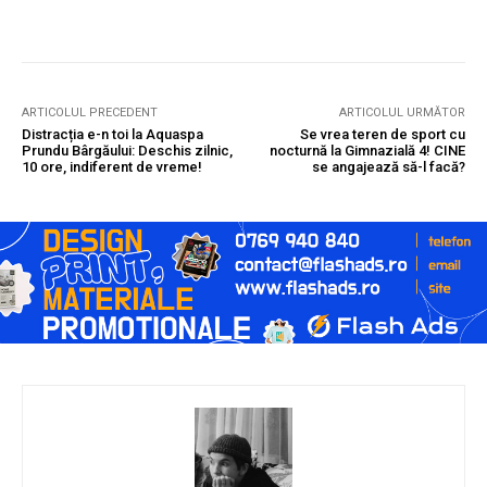
ARTICOLUL PRECEDENT
ARTICOLUL URMĂTOR
Distracția e-n toi la Aquaspa
Se vrea teren de sport cu
Prundu Bârgăului: Deschis zilnic,
nocturnă la Gimnazială 4! CINE
10 ore, indiferent de vreme!
se angajează să-l facă?