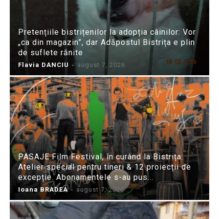
Pretențiile bistrițenilor la adopția câinilor: Vor
„ca din magazin”, dar Adăpostul Bistrița e plin
de suflete rănite
Flavia DANCIU
-
august 7, 2026
PASAJE Film Festival, în curând la Bistrița:
Atelier special pentru tineri & 12 proiecții de
excepție. Abonamentele s-au pus...
Ioana BRADEA
-
august 7, 2026