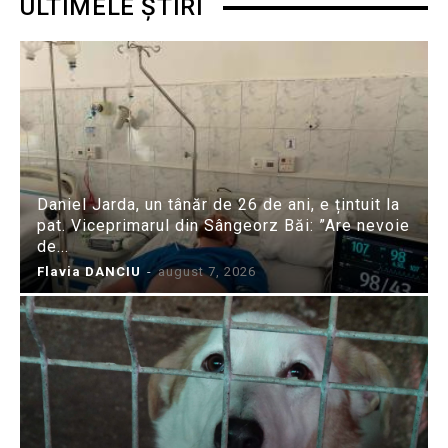
ULTIMELE ȘTIRI
Daniel Jarda, un tânăr de 26 de ani, e țintuit la
pat. Viceprimarul din Sângeorz Băi: ”Are nevoie
de...
Flavia DANCIU
-
august 7, 2026