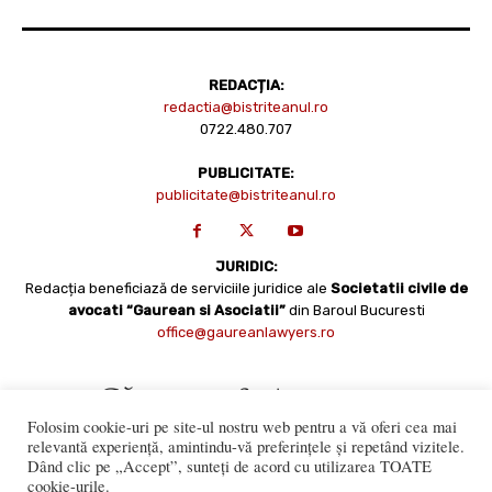
REDACȚIA:
redactia@bistriteanul.ro
0722.480.707
PUBLICITATE:
publicitate@bistriteanul.ro
JURIDIC:
Redacția beneficiază de serviciile juridice ale
Societatii civile de
avocati “Gaurean si Asociatii”
din Baroul Bucuresti
office@gaureanlawyers.ro
Folosim cookie-uri pe site-ul nostru web pentru a vă oferi cea mai
relevantă experiență, amintindu-vă preferințele și repetând vizitele.
Dând clic pe „Accept”, sunteți de acord cu utilizarea TOATE
cookie-urile.