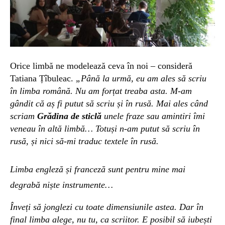
Orice limbă ne modelează ceva în noi – consideră
Tatiana Țîbuleac.
„Până la urmă, eu am ales să scriu
în limba română. Nu am forțat treaba asta. M-am
gândit că aș fi putut să scriu și în rusă. Mai ales când
scriam
Grădina de sticlă
unele fraze sau amintiri îmi
veneau în altă limbă…
Totuși n-am putut să scriu în
rusă, și nici să-mi traduc textele în rusă.
Limba engleză și franceză sunt pentru mine mai
degrabă niște instrumente…
Înveți să jonglezi cu toate dimensiunile astea. Dar în
final limba alege, nu tu, ca scriitor. E posibil să iubești