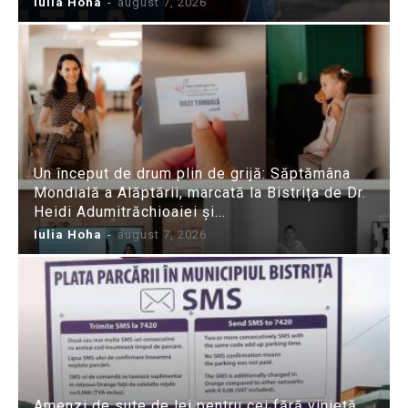
Iulia Hoha
-
august 7, 2026
Un început de drum plin de grijă: Săptămâna
Mondială a Alăptării, marcată la Bistrița de Dr.
Heidi Adumitrăchioaiei și...
Iulia Hoha
-
august 7, 2026
Amenzi de sute de lei pentru cei fără vinietă