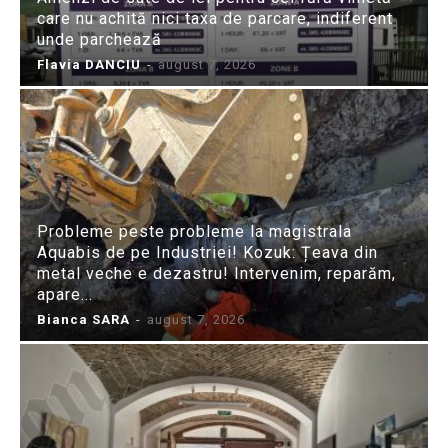
care nu achită nici taxa de parcare, indiferent
unde parchează
Flavia DANCIU
-
august 7, 2026
Probleme peste probleme la magistrala
Aquabis de pe Industriei! Kozuk: Țeava din
metal veche e dezastru! Intervenim, reparăm,
apare...
Bianca SARA
-
august 7, 2026