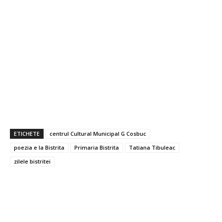
ETICHETE
centrul Cultural Municipal G Cosbuc
poezia e la Bistrita
Primaria Bistrita
Tatiana Tibuleac
zilele bistritei