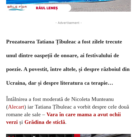
- Advertisement -
Prozatoarea Tatiana Țîbuleac a fost zilele trecute
unul dintre oaspeții de onoare, ai festivalului de
poezie. A povestit, între altele, și despre războiul din
Ucraina, dar și despre literatura ca terapie…
Întâlnirea a fost moderată de Nicoleta Munteanu
(
Alecart
) iar Tatiana Țîbuleac a vorbit despre cele două
romane ale sale –
Vara în care mama a avut ochii
verzi
și
Grădina de sticlă
.