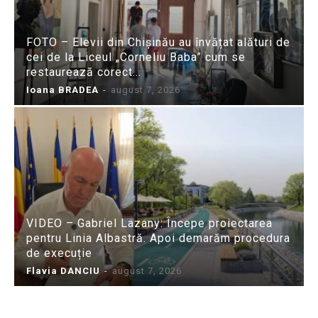
FOTO – Elevii din Chișinău au învățat alături de
cei de la Liceul „Corneliu Baba” cum se
restaurează corect...
Ioana BRADEA
-
august 7, 2026
VIDEO – Gabriel Lazany: Începe proiectarea
pentru Linia Albastră. Apoi demarăm procedura
de execuție
Flavia DANCIU
-
august 7, 2026