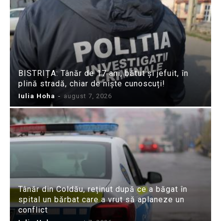
BISTRIȚA: Tânăr de 17 ani, bătut și jefuit, în
plină stradă, chiar de niște cunoscuți!
Iulia Hoha
-
august 7, 2026
Tânăr din Coldău, reținut după ce a băgat în
spital un bărbat care a vrut să aplaneze un
conflict