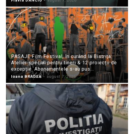
Flavia DANCIU
-
august 7, 2026
PASAJE Film Festival, în curând la Bistrița:
Atelier special pentru tineri & 12 proiecții de
excepție. Abonamentele s-au pus...
Ioana BRADEA
-
august 7, 2026