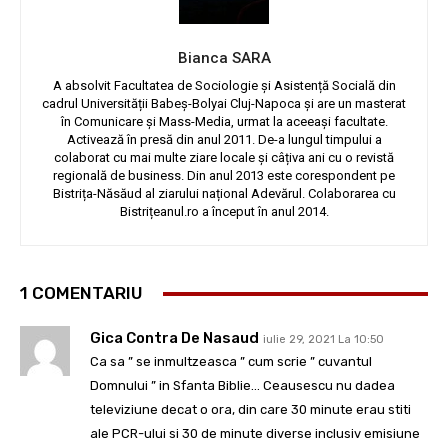
Bianca SARA
A absolvit Facultatea de Sociologie și Asistență Socială din
cadrul Universității Babeș-Bolyai Cluj-Napoca și are un masterat
în Comunicare și Mass-Media, urmat la aceeași facultate.
Activează în presă din anul 2011. De-a lungul timpului a
colaborat cu mai multe ziare locale și câțiva ani cu o revistă
regională de business. Din anul 2013 este corespondent pe
Bistrița-Năsăud al ziarului național Adevărul. Colaborarea cu
Bistrițeanul.ro a început în anul 2014.
1 COMENTARIU
Gica Contra De Nasaud
iulie 29, 2021 La 10:50
Ca sa ” se inmultzeasca ” cum scrie ” cuvantul
Domnului ” in Sfanta Biblie… Ceausescu nu dadea
televiziune decat o ora, din care 30 minute erau stiti
ale PCR-ului si 30 de minute diverse inclusiv emisiune