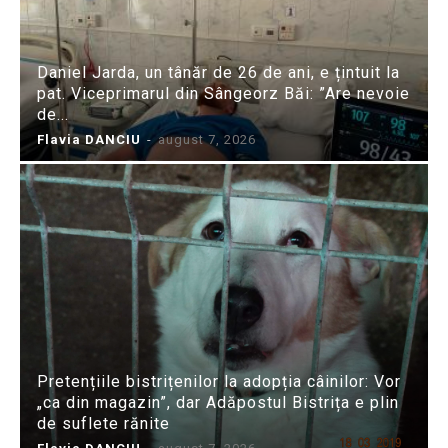
Daniel Jarda, un tânăr de 26 de ani, e țintuit la
pat. Viceprimarul din Sângeorz Băi: ”Are nevoie
de...
Flavia DANCIU
-
august 7, 2026
Pretențiile bistrițenilor la adopția câinilor: Vor
„ca din magazin”, dar Adăpostul Bistrița e plin
de suflete rănite