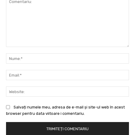
Comentariu:
Nu
Ema
Web
Salvați numele meu, adresa de e-mail și site-ul web în acest
browser pentru data viitoare i comentariu.