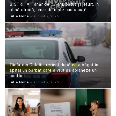
BISTRIȚA: Tânăr de 17 ani, bătut și jefuit, în
plină stradă, chiar de niște cunoscuți!
Iulia Hoha
-
august 7, 2026
Tânăr din Coldău, reținut după ce a băgat în
spital un bărbat care a vrut să aplaneze un
conflict
Iulia Hoha
-
august 7, 2026