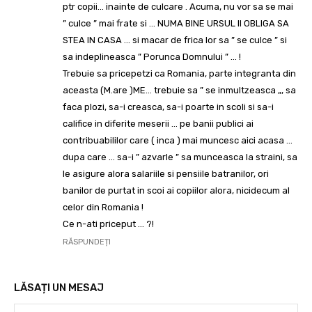
ptr copii… inainte de culcare . Acuma, nu vor sa se mai
” culce ” mai frate si … NUMA BINE URSUL II OBLIGA SA
STEA IN CASA … si macar de frica lor sa ” se culce ” si
sa indeplineasca ” Porunca Domnului ” … !
Trebuie sa pricepetzi ca Romania, parte integranta din
aceasta (M.are )ME… trebuie sa ” se inmultzeasca „, sa
faca plozi, sa-i creasca, sa-i poarte in scoli si sa-i
califice in diferite meserii … pe banii publici ai
contribuabililor care ( inca ) mai muncesc aici acasa …
dupa care … sa-i ” azvarle ” sa munceasca la straini, sa
le asigure alora salariile si pensiile batranilor, ori
banilor de purtat in scoi ai copiilor alora, nicidecum al
celor din Romania !
Ce n-ati priceput … ?!
RĂSPUNDEȚI
LĂSAȚI UN MESAJ