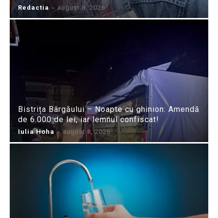
Redactia
-
august 8, 2026
Bistrița Bârgăului – Noapte cu ghinion: Amendă
de 6.000 de lei, iar lemnul confiscat!
Iulia Hoha
-
august 8, 2026