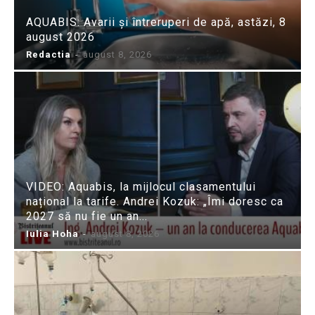
AQUABIS: Avarii și întreruperi de apă, astăzi, 8
august 2026
Redactia
-
august 8, 2026
VIDEO: Aquabis, la mijlocul clasamentului
național la tarife. Andrei Kozuk: „Îmi doresc ca
2027 să nu fie un an...
Iulia Hoha
-
august 8, 2026