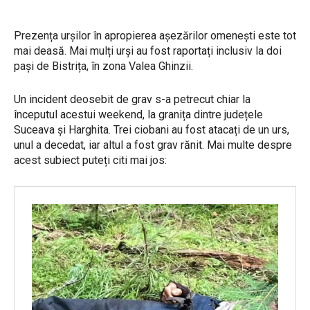
Prezența urșilor în apropierea așezărilor omenești este tot
mai deasă. Mai mulți urși au fost raportați inclusiv la doi
pași de Bistrița, în zona Valea Ghinzii.
Un incident deosebit de grav s-a petrecut chiar la
începutul acestui weekend, la granița dintre județele
Suceava și Harghita. Trei ciobani au fost atacați de un urs,
unul a decedat, iar altul a fost grav rănit. Mai multe despre
acest subiect puteți citi mai jos: