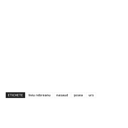
ETICHETE
liviu rebreanu
nasaud
șosea
urs