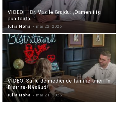
VIDEO – Dr. Vasile Grajdu: „Oamenii își
pun toată...
Iulia Hoha
-
mai 22, 2026
VIDEO: Suflu de medici de familie tineri în
Bistrița-Năsăud!...
Iulia Hoha
-
mai 21, 2026