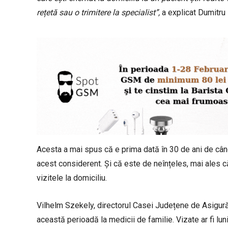
rețetă sau o trimitere la specialist”,
a explicat Dumitru N
Acesta a mai spus că e prima dată în 30 de ani de când
acest considerent. Și că este de neînțeles, mai ales că
vizitele la domiciliu.
Vilhelm Szekely, directorul Casei Județene de Asigurăr
această perioadă la medicii de familie. Vizate ar fi lu