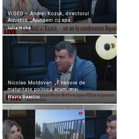
VIDEO – Andrei Kozuk, directorul
Aquabis: „Ajungem cu apa...
Iulia Hoha
-
iulie 21, 2026
Nicolae Moldovan: „E nevoie de
maturitate politică acum, mai...
Flavia DANCIU
-
iunie 10, 2026