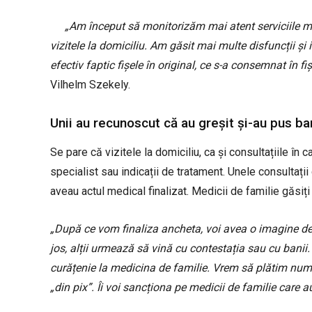
„Am început să monitorizăm mai atent serviciile med
vizitele la domiciliu. Am găsit mai multe disfuncții și 
efectiv faptic fișele în original, ce s-a consemnat în fiș
Vilhelm Szekely.
Unii au recunoscut că au greșit și-au pus ban
Se pare că vizitele la domiciliu, ca și consultațiile în c
specialist sau indicații de tratament. Unele consultații 
aveau actul medical finalizat. Medicii de familie găsiți 
„După ce vom finaliza ancheta, voi avea o imagine de
jos, alții urmează să vină cu contestația sau cu banii
curățenie la medicina de familie. Vrem să plătim numai
„din pix”. Îi voi sancționa pe medicii de familie care au