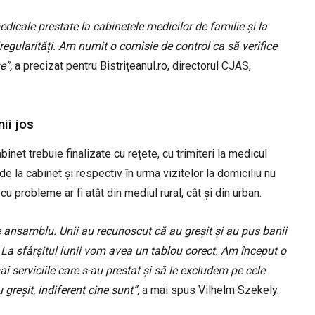
icale prestate la cabinetele medicilor de familie și la
iregularități. Am numit o comisie de control ca să verifice
e”,
a precizat pentru Bistrițeanul.ro, directorul CJAS,
ii jos
abinet trebuie finalizate cu rețete, cu trimiteri la medicul
de la cabinet și respectiv în urma vizitelor la domiciliu nu
cu probleme ar fi atât din mediul rural, cât și din urban.
 ansamblu. Unii au recunoscut că au greșit și au pus banii
. La sfârșitul lunii vom avea un tablou corect. Am început o
 serviciile care s-au prestat și să le excludem pe cele
 greșit, indiferent cine sunt”,
a mai spus Vilhelm Szekely.