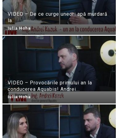
VIDEO – De ce curge uneori apă murdară
la...
Iulia Hoha
-
iulie 24, 2026
VIDEO – Provocările primului an la
conducerea Aquabis! Andrei...
Iulia Hoha
-
iulie 21, 2026