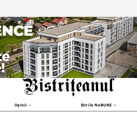
Opinii
Știrile NeBUNE