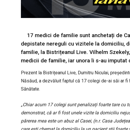
17 medici de familie sunt anchetați de Ca
depistate nereguli cu vizitele la domiciliu, 
familie, la Bistrițeanul Live. Vilhelm Szekel
medicii de familie, iar unora li s-au imputat
Prezent la Bistrițeanul Live, Dumitru Niculai, președin
Năsăud, a dezvăluit faptul că 17 colegi de-ai săi ar f
Sănătate.
„Chiar acum 17 colegi sunt penalizați foarte tare cu t
demonstrat, că ar fi fost unele vizite la domiciliu nejus
părerea mea este un abuz al Casei, (n.r. Casa Județe
care ești chemat la domiciliu la un pacient știi foar