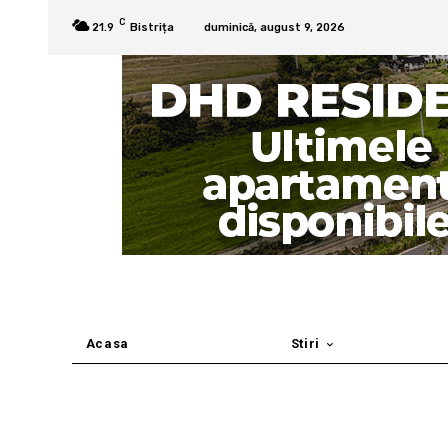
C
21.9
Bistrița
duminică, august 9, 2026
Acasa
Stiri