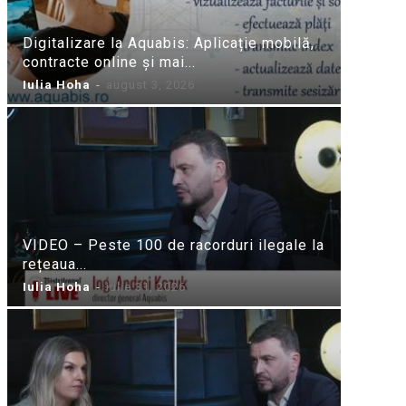
Digitalizare la Aquabis: Aplicație mobilă,
contracte online și mai...
Iulia Hoha
-
august 3, 2026
VIDEO – Peste 100 de racorduri ilegale la
rețeaua...
Iulia Hoha
-
iulie 31, 2026