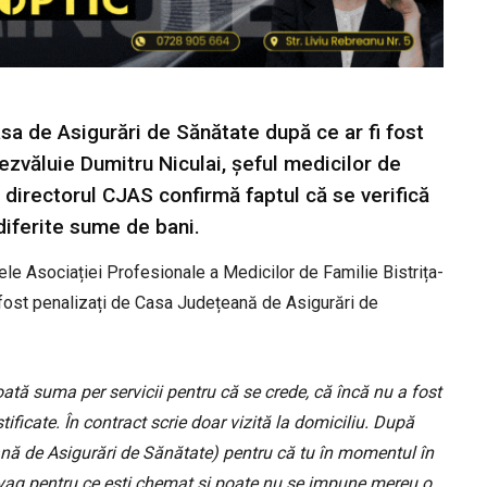
sa de Asigurări de Sănătate după ce ar fi fost
dezvăluie Dumitru Niculai, șeful medicilor de
y, directorul CJAS confirmă faptul că se verifică
 diferite sume de bani.
tele Asociației Profesionale a Medicilor de Familie Bistrița-
i fost penalizați de Casa Județeană de Asigurări de
oată suma per servicii pentru că se crede, că încă nu a fost
tificate. În contract scrie doar vizită la domiciliu. După
ană de Asigurări de Sănătate) pentru că tu în momentul în
te vag pentru ce ești chemat și poate nu se impune mereu o