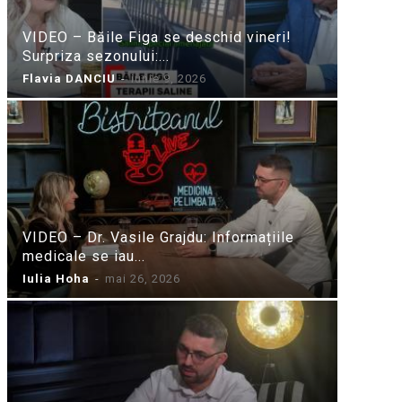
VIDEO – Băile Figa se deschid vineri!
Surpriza sezonului:...
Flavia DANCIU
-
iunie 9, 2026
VIDEO – Dr. Vasile Grajdu: Informațiile
medicale se iau...
Iulia Hoha
-
mai 26, 2026