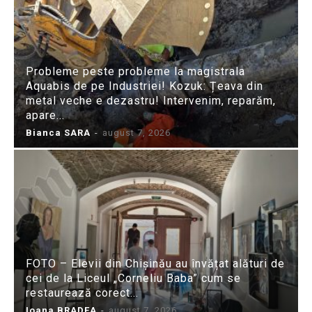
Probleme peste probleme la magistrala
Aquabis de pe Industriei! Kozuk: Țeava din
metal veche e dezastru! Intervenim, reparăm,
apare...
Bianca SARA
-
august 7, 2026
FOTO – Elevii din Chișinău au învățat alături de
cei de la Liceul „Corneliu Baba” cum se
restaurează corect...
Ioana BRADEA
-
august 7, 2026