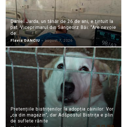
Daniel Jarda, un tânăr de 26 de ani, e țintuit la
pat. Viceprimarul din Sângeorz Băi: ”Are nevoie
de...
Flavia DANCIU
-
august 7, 2026
Pretențiile bistrițenilor la adopția câinilor: Vor
„ca din magazin”, dar Adăpostul Bistrița e plin
de suflete rănite