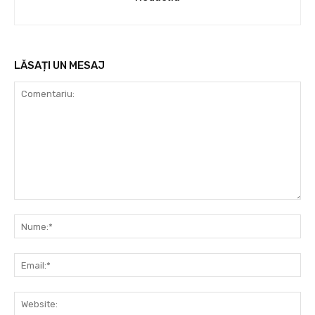
LĂSAȚI UN MESAJ
Comentariu:
Nu
Ema
Web