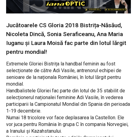
Jucătoarele CS Gloria 2018 Bistrița-Năsăud,
Nicoleta Dincă, Sonia Seraficeanu, Ana Maria
Iuganu și Laura Moisă fac parte din lotul lărgit
pentru mondial!
Extremele Gloriei Bistrița la handbal feminin au fost
selecționate de către Adi Vasile, antrenorul echipei de
senioare de la naționala României, în lotul lărgit pentru
mondial.
Handbalistele Gloriei fac parte din lotul de 35 stabilit de
selecționerul naționalei feminine Adi Vasile, în vederea
participarii la Campionatul Mondial din Spania din perioada
1-19 decembrie.
Numai 18 tricolore vor face deplasarea la Castellon. Ele
vor juca pentru România în grupa C în compania Norvegiei,
a Iranului și Kazahstanului.