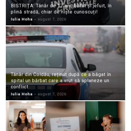
BISTRIȚA: Tânăr de 17 ani, bătut și jefuit, în
plină stradă, chiar de niște cunoscuți!
Iulia Hoha
-
august 7, 2026
Tânăr din Coldău, reținut după ce a băgat în
spital un bărbat care a vrut să aplaneze un
conflict
Iulia Hoha
-
august 7, 2026