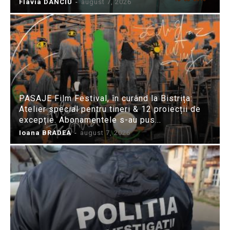
Flavia DANCIU
-
august 7, 2026
PASAJE Film Festival, în curând la Bistrița:
Atelier special pentru tineri & 12 proiecții de
excepție. Abonamentele s-au pus...
Ioana BRADEA
-
august 7, 2026