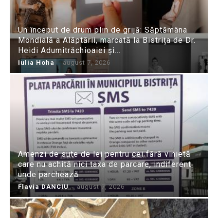
Un început de drum plin de grijă: Săptămâna
Mondială a Alăptării, marcată la Bistrița de Dr.
Heidi Adumitrăchioaiei și...
Iulia Hoha
-
august 7, 2026
Amenzi de sute de lei pentru cei fără vinietă
care nu achită nici taxa de parcare, indiferent
unde parchează
Flavia DANCIU
-
august 7, 2026