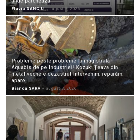
unde parchează
Flavia DANCIU
-
august 7, 2026
Probleme peste probleme la magistrala
Aquabis de pe Industriei! Kozuk: Țeava din
metal veche e dezastru! Intervenim, reparăm,
apare...
Bianca SARA
-
august 7, 2026