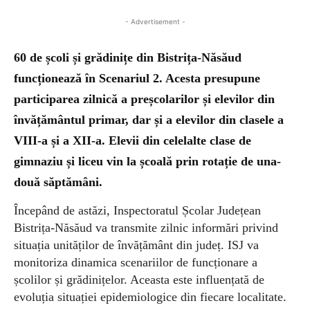
- Advertisement -
60 de școli și grădinițe din Bistrița-Năsăud
funcționează în Scenariul 2. Acesta
presupune
participarea zilnică
a preșcolarilor și elevilor din
învățământul primar, dar și a elevilor din clasele a
VIII-a și a XII-a. Elevii din celelalte clase de
gimnaziu și liceu vin la școală prin rotație de una-
două săptămâni.
Începând de astăzi, Inspectoratul Școlar Județean
Bistrița-Năsăud va transmite zilnic informări privind
situația unităților de învățământ din județ.
I
SJ va
monitoriz
a
dinamica scenariilor de funcționare a
școlilor și grădinițelor. Aceasta este
influențată de
evoluția situației epidemiologice din fiecare localitate.