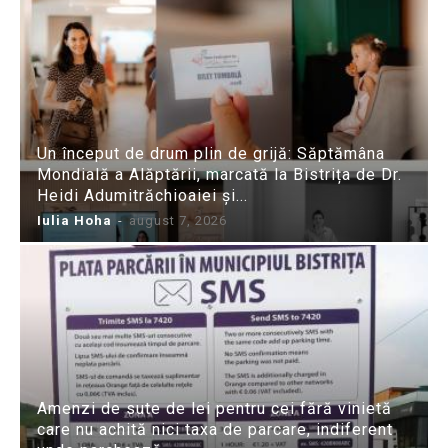
Un început de drum plin de grijă: Săptămâna
Mondială a Alăptării, marcată la Bistrița de Dr.
Heidi Adumitrăchioaiei și...
Iulia Hoha
-
august 7, 2026
Amenzi de sute de lei pentru cei fără vinietă
care nu achită nici taxa de parcare, indiferent