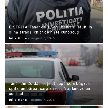
BISTRIȚA: Tânăr de 17 ani, bătut și jefuit, în
plină stradă, chiar de niște cunoscuți!
Iulia Hoha
-
august 7, 2026
Tânăr din Coldău, reținut după ce a băgat în
spital un bărbat care a vrut să aplaneze un
conflict
Iulia Hoha
-
august 7, 2026