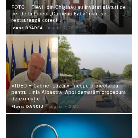
FOTO – Elevii din Chișinău au învățat alături de
cei de la Liceul „Corneliu Baba” cum se
restaurează corect...
Ioana BRADEA
-
august 7, 2026
VIDEO – Gabriel Lazany: Începe proiectarea
pentru Linia Albastră. Apoi demarăm procedura
de execuție
Flavia DANCIU
-
august 7, 2026