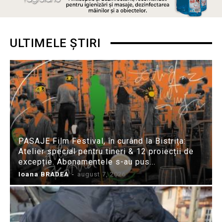
ULTIMELE ȘTIRI
PASAJE Film Festival, în curând la Bistrița:
Atelier special pentru tineri & 12 proiecții de
excepție. Abonamentele s-au pus...
Ioana BRADEA
-
august 7, 2026