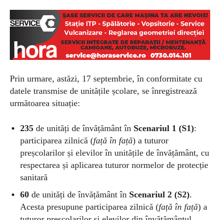
Prin urmare, astăzi, 17 septembrie, în conformitate cu
datele transmise de unitățile școlare, se
înregistrează
următoarea situație:
235
de unități de învățământ în
Scenariul 1 (S1)
:
participarea zilnică (
față în față
) a tuturor
preșcolarilor și elevilor în unitățile de învățământ, cu
respectarea și aplicarea tuturor normelor de protecție
sanitară
60
de unități de învățământ în
Scenariul 2 (S2)
.
Acesta presupune participarea zilnică (
față în față
) a
tuturor preșcolarilor și elevilor din învățământul