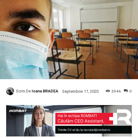
Scris De
Ioana BRADEA
2546
0
Septembrie 17, 2020