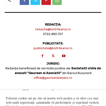
REDACȚIA:
redactia@bistriteanul.ro
0722.480.707
PUBLICITATE:
publicitate@bistriteanul.ro
JURIDIC:
Redacția beneficiază de serviciile juridice ale
Societatii civile de
avocati “Gaurean si Asociatii”
din Baroul Bucuresti
office@gaureanlawyers.ro
Folosim cookie-uri pe site-ul nostru web pentru a vă oferi cea mai
relevantă experiență, amintindu-vă preferințele și repetând vizitele.