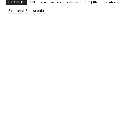
ETICHETE
BN
coronavirus
educatie
ISJ BN
pandemie
Scenariul 2
scoala