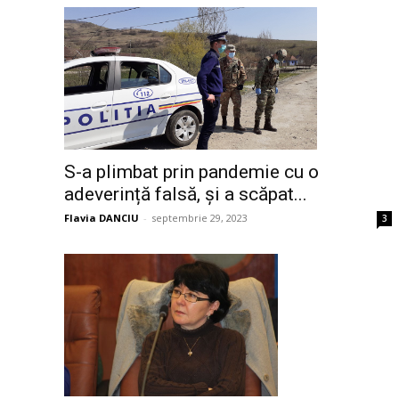
S-a plimbat prin pandemie cu o
adeverință falsă, și a scăpat...
Flavia DANCIU
-
septembrie 29, 2023
3