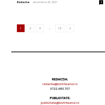
Redactia
-
decembrie 29, 2021
2
...
1
2
3
12
REDACȚIA:
redactia@bistriteanul.ro
0722.480.707
PUBLICITATE:
publicitate@bistriteanul.ro