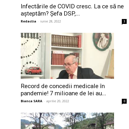
Infectările de COVID cresc. La ce să ne
așteptăm? Șefa DSP,...
Redactia
-
iunie 28, 2022
3
Record de concedii medicale în
pandemie! 7 milioane de lei au...
Bianca SARA
-
aprilie 20, 2022
0