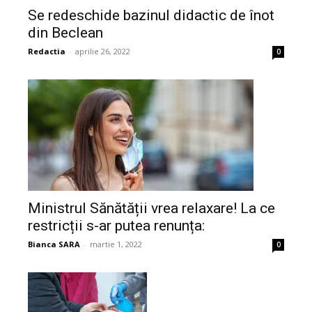
Se redeschide bazinul didactic de înot
din Beclean
Redactia
-
aprilie 26, 2022
0
Ministrul Sănătății vrea relaxare! La ce
restricții s-ar putea renunța:
Bianca SARA
-
martie 1, 2022
0