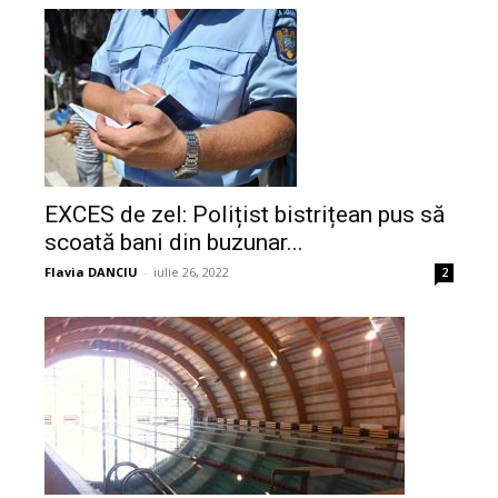
EXCES de zel: Polițist bistrițean pus să
scoată bani din buzunar...
Flavia DANCIU
-
iulie 26, 2022
2