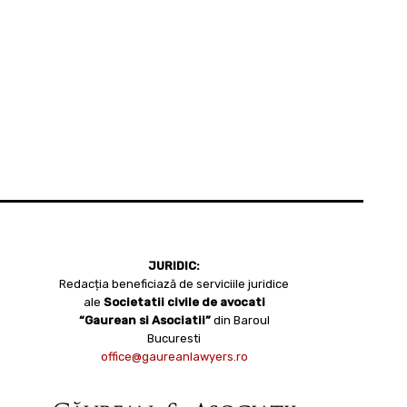
JURIDIC:
Redacția beneficiază de serviciile juridice
ale
Societatii civile de avocati
“Gaurean si Asociatii”
din Baroul
Bucuresti
office@gaureanlawyers.ro