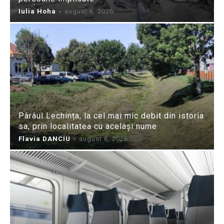
Iulia Hoha
-
august 6, 2026
Pârâul Lechința, la cel mai mic debit din istoria
sa, prin localitatea cu același nume
Flavia DANCIU
-
august 6, 2026