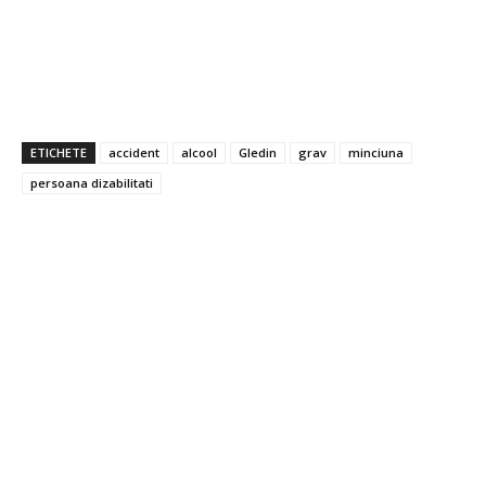
ETICHETE
accident
alcool
Gledin
grav
minciuna
persoana dizabilitati