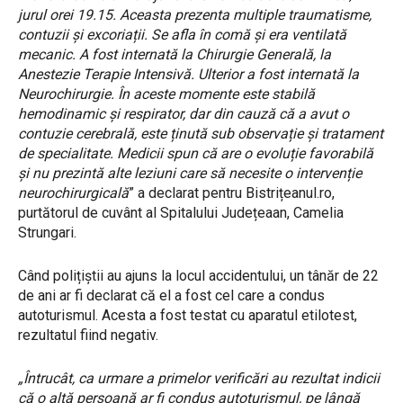
jurul orei 19.15. Aceasta prezenta multiple traumatisme,
contuzii și excoriații. Se afla în comă și era ventilată
mecanic. A fost internată la Chirurgie Generală, la
Anestezie Terapie Intensivă. Ulterior a fost internată la
Neurochirurgie. În aceste momente este stabilă
hemodinamic și respirator, dar din cauză că a avut o
contuzie cerebrală, este ținută sub observație și tratament
de specialitate. Medicii spun că are o evoluție favorabilă
și nu prezintă alte leziuni care să necesite o intervenție
neurochirurgicală
” a declarat pentru Bistrițeanul.ro,
purtătorul de cuvânt al Spitalului Județeaan, Camelia
Strungari.
Când polițiștii au ajuns la locul accidentului, un tânăr de 22
de ani ar fi declarat că el a fost cel care a condus
autoturismul. Acesta a fost testat cu aparatul etilotest,
rezultatul fiind negativ.
„Întrucât, ca urmare a primelor verificări au rezultat indicii
că o altă persoană ar fi condus autoturismul, pe lângă