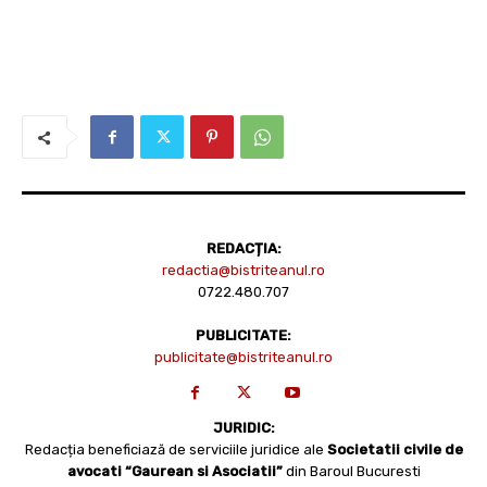
REDACȚIA:
redactia@bistriteanul.ro
0722.480.707
PUBLICITATE:
publicitate@bistriteanul.ro
JURIDIC:
Redacția beneficiază de serviciile juridice ale
Societatii civile de
avocati “Gaurean si Asociatii”
din Baroul Bucuresti