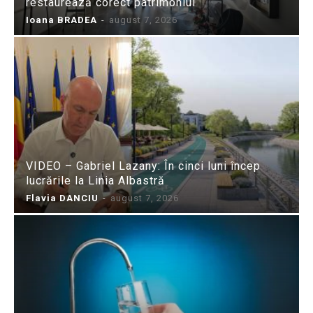
restaurează corect patrimoniul
Ioana BRADEA
-
august 7, 2026
VIDEO – Gabriel Lazany: În cinci luni încep
lucrările la Linia Albastră
Flavia DANCIU
-
august 7, 2026