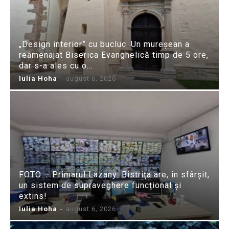
„Design interior” cu bucluc: Un mureșean a
reamenajat Biserica Evanghelică timp de 5 ore,
dar s-a ales cu o...
Iulia Hoha
-
august 6, 2026
FOTO – Primarul Lazany: Bistrița are, în sfârșit,
un sistem de supraveghere funcțional și
extins!
Iulia Hoha
-
august 6, 2026