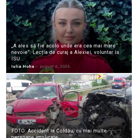
„A ales să fie acolo unde era cea mai mare
nevoie”: Lecția de curaj a Alexiei, voluntar la
ISU...
Iulia Hoha
-
august 6, 2026
FOTO: Accident la Coldău, cu mai multe
persoane implicate