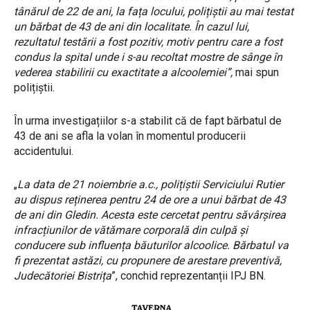
tânărul de 22 de ani, la fața locului, polițiștii au mai testat
un bărbat de 43 de ani din localitate. În cazul lui,
rezultatul testării a fost pozitiv, motiv pentru care a fost
condus la spital unde i s-au recoltat mostre de sânge în
vederea stabilirii cu exactitate a alcoolemiei”,
mai spun
polițiștii.
În urma investigațiilor s-a stabilit că de fapt bărbatul de
43 de ani se afla la volan în momentul producerii
accidentului.
„
La data de 21 noiembrie a.c., polițiștii Serviciului Rutier
au dispus reținerea pentru 24 de ore a unui bărbat de 43
de ani din Gledin. Acesta este cercetat pentru săvârșirea
infracțiunilor de vătămare corporală din culpă și
conducere sub influența băuturilor alcoolice. Bărbatul va
fi prezentat astăzi, cu propunere de arestare preventivă,
Judecătoriei Bistrița
”, conchid reprezentanții IPJ BN.