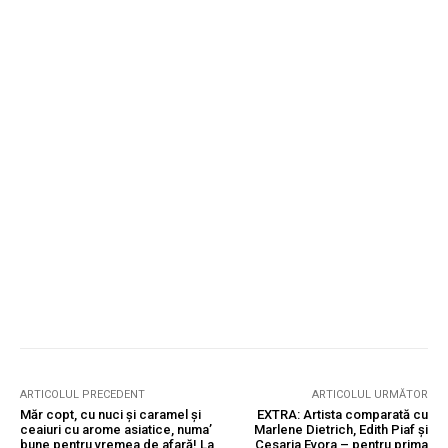
ARTICOLUL PRECEDENT
ARTICOLUL URMĂTOR
Măr copt, cu nuci și caramel și
EXTRA: Artista comparată cu
ceaiuri cu arome asiatice, numa’
Marlene Dietrich, Edith Piaf și
bune pentru vremea de afară! La
Cesaria Evora – pentru prima