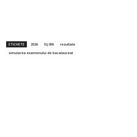
ETICHETE
2026
ISJ BN
rezultate
simularea examenului de bacalaureat