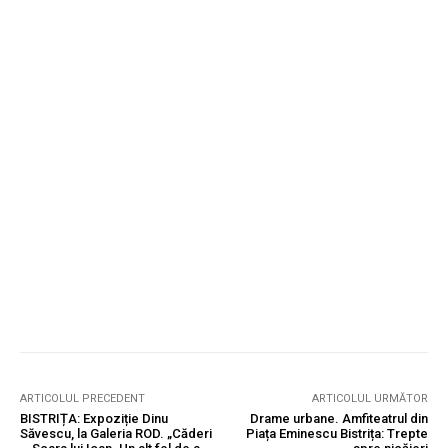
ARTICOLUL PRECEDENT
ARTICOLUL URMĂTOR
BISTRIȚA: Expoziție Dinu
Drame urbane. Amfiteatrul din
Săvescu, la Galeria ROD. „Căderi
Piața Eminescu Bistrița: Trepte