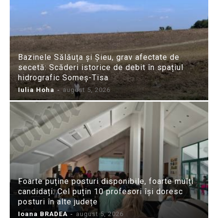
Bazinele Sălăuța și Șieu, grav afectate de
secetă: Scăderi istorice de debit în spațiul
hidrografic Someș-Tisa
Iulia Hoha
-
august 5, 2026
Foarte puține posturi disponibile, foarte mulți
candidați: Cel puțin 10 profesori își doresc
posturi în alte județe
Ioana BRADEA
-
august 5, 2026