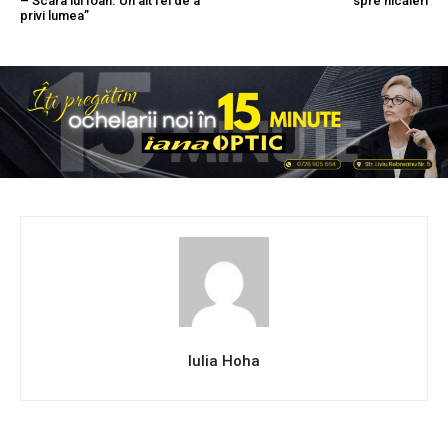
– Scara lui Ioan. Un alt fel de a
spre nicăieri
privi lumea”
Iulia Hoha