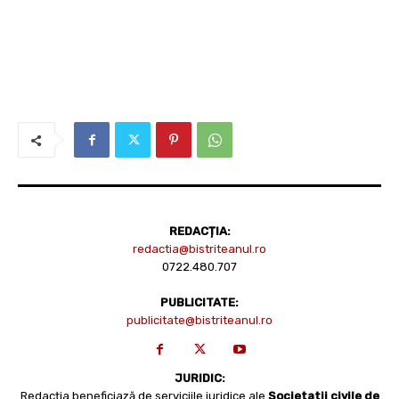
REDACȚIA:
redactia@bistriteanul.ro
0722.480.707
PUBLICITATE:
publicitate@bistriteanul.ro
JURIDIC:
Redacția beneficiază de serviciile juridice ale
Societatii civile de