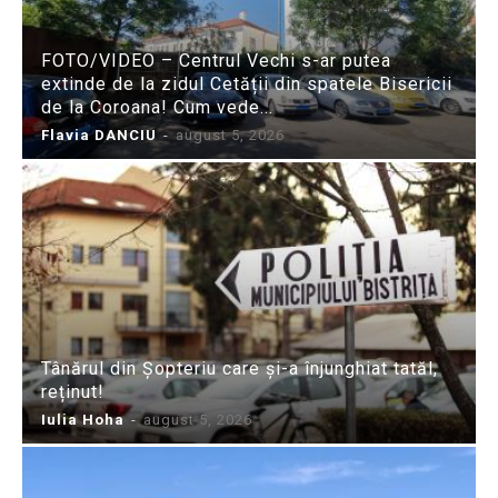
FOTO/VIDEO – Centrul Vechi s-ar putea
extinde de la zidul Cetății din spatele Bisericii
de la Coroana! Cum vede...
Flavia DANCIU
-
august 5, 2026
Tânărul din Șopteriu care și-a înjunghiat tatăl,
reținut!
Iulia Hoha
-
august 5, 2026