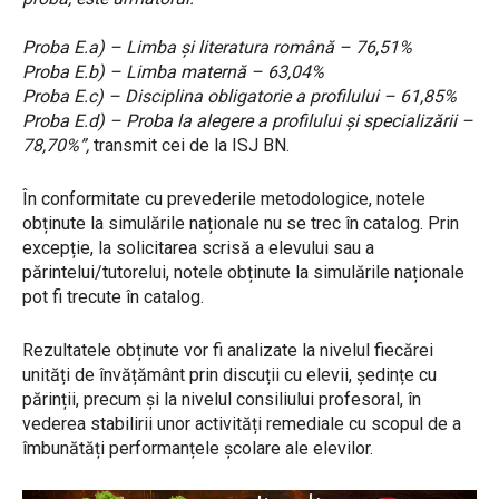
Proba E.a) – Limba și literatura română – 76,51%
Proba E.b) – Limba maternă – 63,04%
Proba E.c) – Disciplina obligatorie a profilului – 61,85%
Proba E.d) – Proba la alegere a profilului și specializării –
78,70%”,
transmit cei de la ISJ BN.
În conformitate cu prevederile metodologice, notele
obținute la simulările naționale nu se trec în catalog. Prin
excepție, la solicitarea scrisă a elevului sau a
părintelui/tutorelui, notele obținute la simulările naționale
pot fi trecute în catalog.
Rezultatele obținute vor fi analizate la nivelul fiecărei
unități de învățământ prin discuții cu elevii, ședințe cu
părinții, precum și la nivelul consiliului profesoral, în
vederea stabilirii unor activități remediale cu scopul de a
îmbunătăți performanțele școlare ale elevilor.