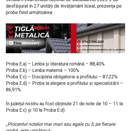
desfășurat în 27 unități de învățământ liceal, prezența pe
probe fiind următoarea:
Proba E.a) – Limba și literatura română – 88,40%
Proba E.b) – Limba maternă – 100%
Proba E.c) – Disciplina obligatorie a profilului – 87,22%
Proba E.d) – Proba la alegere a profilului și specializării –
86,91%.
În județul nostru au fost obținute 21 de note de 10 – 11 la
Proba E.c) și 10 la Proba E.d).
„Procentul notelor mai mari sau egale cu 5, pe fiecare
probă, este următorul: