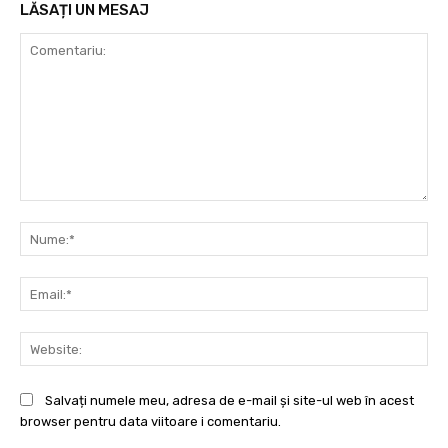
LĂSAȚI UN MESAJ
Comentariu:
Nu
Ema
Web
Salvați numele meu, adresa de e-mail și site-ul web în acest
browser pentru data viitoare i comentariu.