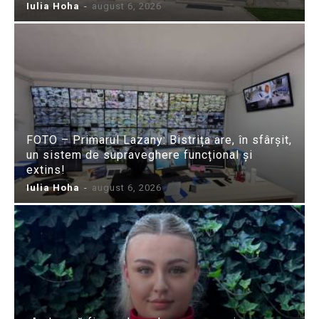
Iulia Hoha
-
august 6, 2026
FOTO – Primarul Lazany: Bistrița are, în sfârșit,
un sistem de supraveghere funcțional și
extins!
Iulia Hoha
-
august 6, 2026