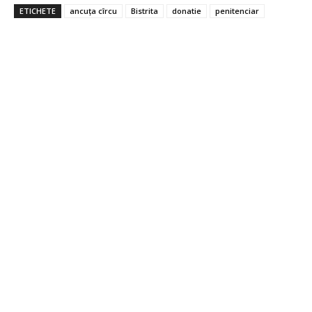
ETICHETE
ancuța cîrcu
Bistrita
donatie
penitenciar