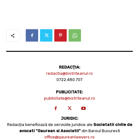
REDACȚIA:
redactia@bistriteanul.ro
0722.480.707
PUBLICITATE:
publicitate@bistriteanul.ro
JURIDIC:
Redacția beneficiază de serviciile juridice ale
Societatii civile de
avocati “Gaurean si Asociatii”
din Baroul Bucuresti
office@gaureanlawyers.ro