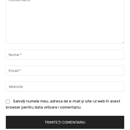
Comentariu:
Nu
Ema
Web
Salvați numele meu, adresa de e-mail și site-ul web în acest
browser pentru data viitoare i comentariu.