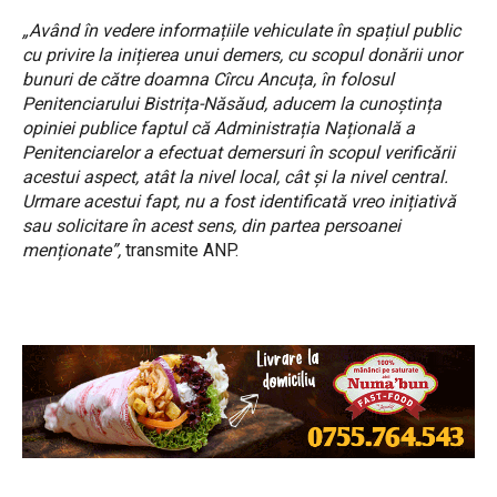
„Având în vedere informațiile vehiculate în spațiul public
cu privire la inițierea unui demers, cu scopul donării unor
bunuri de către doamna Cîrcu Ancuța, în folosul
Penitenciarului Bistrița-Năsăud, aducem la cunoștința
opiniei publice faptul că Administrația Națională a
Penitenciarelor a efectuat demersuri în scopul verificării
acestui aspect, atât la nivel local, cât și la nivel central.
Urmare acestui fapt, nu a fost identificată vreo inițiativă
sau solicitare în acest sens, din partea persoanei
menționate”,
transmite ANP.