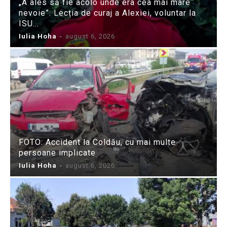
„A ales să fie acolo unde era cea mai mare
nevoie”: Lecția de curaj a Alexiei, voluntar la
ISU...
Iulia Hoha
-
august 6, 2026
FOTO: Accident la Coldău, cu mai multe
persoane implicate
Iulia Hoha
-
august 6, 2026