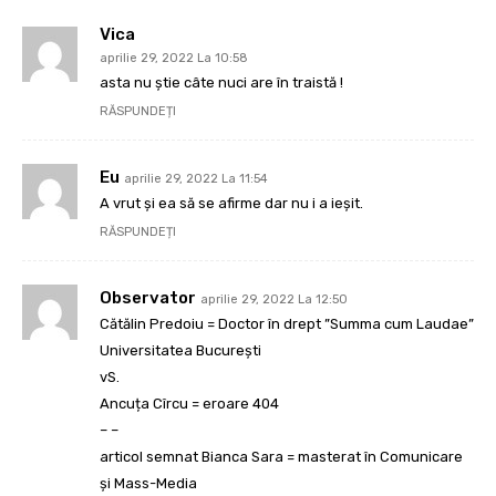
Vica
aprilie 29, 2022 La 10:58
asta nu știe câte nuci are în traistă !
RĂSPUNDEȚI
Eu
aprilie 29, 2022 La 11:54
A vrut și ea să se afirme dar nu i a ieșit.
RĂSPUNDEȚI
Observator
aprilie 29, 2022 La 12:50
Cătălin Predoiu = Doctor în drept ”Summa cum Laudae”
Universitatea Bucureşti
vS.
Ancuța Cîrcu = eroare 404
– –
articol semnat Bianca Sara = masterat în Comunicare
și Mass-Media