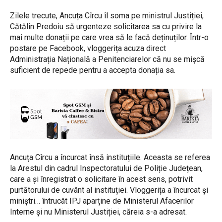
Zilele trecute, Ancuța Cîrcu îl soma pe ministrul Justiției,
Cătălin Predoiu să urgenteze solicitarea sa cu privire la
mai multe donații pe care vrea să le facă deținuților. Într-o
postare pe Facebook, vloggerița acuza direct
Administrația Națională a Penitenciarelor că nu se mișcă
suficient de repede pentru a accepta donația sa.
Ancuța Cîrcu a încurcat însă instituțiile. Aceasta se referea
la Arestul din cadrul Inspectoratului de Poliție Județean,
care a și înregistrat o solicitare în acest sens, potrivit
purtătorului de cuvânt al instituției. Vloggerița a încurcat și
miniștri… întrucât IPJ aparține de Ministerul Afacerilor
Interne și nu Ministerul Justiției, căreia s-a adresat.