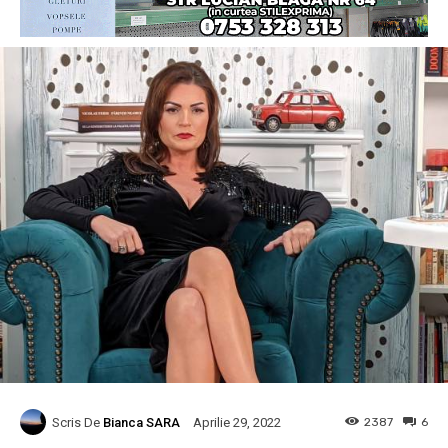
Scris De
Bianca SARA
2387
6
Aprilie 29, 2022