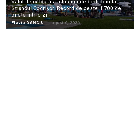
Valul de căldură a adus mii de bistrițeni la
Ștrandul Codrișor. Record de peste 1.700 de
bilete într-o zi
Flavia DANCIU
-
august 6, 2026