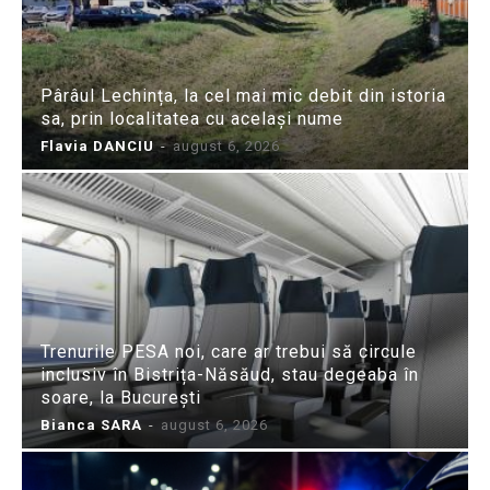
Pârâul Lechința, la cel mai mic debit din istoria
sa, prin localitatea cu același nume
Flavia DANCIU
-
august 6, 2026
Trenurile PESA noi, care ar trebui să circule
inclusiv în Bistrița-Năsăud, stau degeaba în
soare, la București
Bianca SARA
-
august 6, 2026