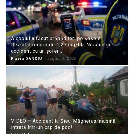
Alcoolul a făcut prăpăd ieri pe șosele:
Rezultat record de 1,27 mg/l la Năsăud și
accident cu un șofer...
Flavia DANCIU
-
august 6, 2026
VIDEO – Accident la Șieu-Măgheruș: mașină
intrată într-un cap de pod!