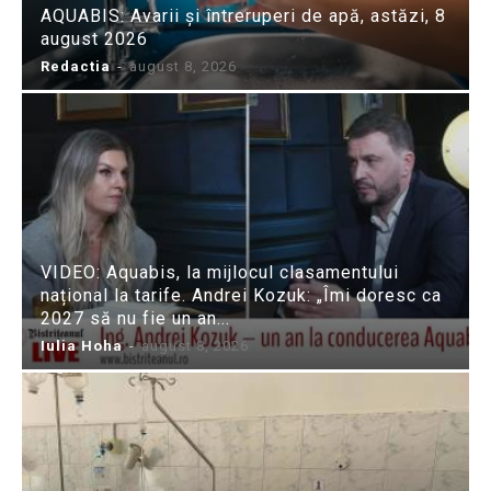
AQUABIS: Avarii și întreruperi de apă, astăzi, 8
august 2026
Redactia
-
august 8, 2026
VIDEO: Aquabis, la mijlocul clasamentului
național la tarife. Andrei Kozuk: „Îmi doresc ca
2027 să nu fie un an...
Iulia Hoha
-
august 8, 2026