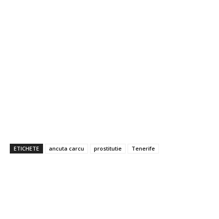
ETICHETE
ancuta carcu
prostitutie
Tenerife