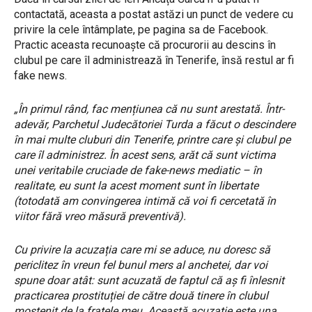
contactată, aceasta a postat astăzi un punct de vedere cu
privire la cele întâmplate, pe pagina sa de Facebook.
Practic aceasta recunoaște că procurorii au descins în
clubul pe care îl administrează în Tenerife, însă restul ar fi
fake news.
„În primul rând, fac mențiunea că nu sunt arestată. Într-
adevăr, Parchetul Judecătoriei Turda a făcut o descindere
în mai multe cluburi din Tenerife, printre care și clubul pe
care îl administrez. În acest sens, arăt că sunt victima
unei veritabile cruciade de fake-news mediatic – în
realitate, eu sunt la acest moment sunt în libertate
(totodată am convingerea intimă că voi fi cercetată în
viitor fără vreo măsură preventivă).
Cu privire la acuzația care mi se aduce, nu doresc să
periclitez în vreun fel bunul mers al anchetei, dar voi
spune doar atât: sunt acuzată de faptul că aș fi înlesnit
practicarea prostituției de către două tinere în clubul
moștenit de la fratele meu. Această acuzație este una