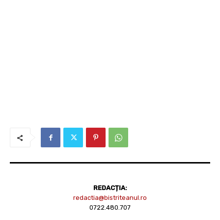
REDACȚIA:
redactia@bistriteanul.ro
0722.480.707