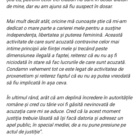
de mine, dar eu am ajuns să fiu suspect în dosar.
Mai mult decât atât, oricine mă cunoaște știe că mi-am
dedicat o mare parte a carierei mele pentru a susține
independența, libertatea și puterea feminină. Această
activitate de care sunt acuzată contravine celor mai
intime principii ale ființei mele și trecând peste
dimensiunea ilegală a faptei, reiterez că eu nu aș fi
niciodată în stare să fac lucrurile de care sunt acuzată.
Condamn vehement tot ce este legat de activitatea de
proxenetism și reiterez faptul că eu nu aș putea vreodată
să fiu implicată în așa ceva.
În ultimul rând, arăt că am deplină încredere în autoritățile
române și cred cu tărie voi fi găsită nevinovată de
acuzația care mi se aduce. Cred că la acest moment
justiția trebuie lăsată să își facă datoria și adresez un
apel public, în special mediei, de a nu pune presiune pe
actul de justiție”.