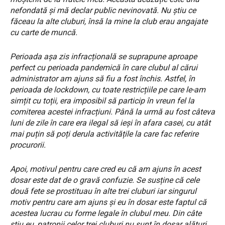
nefondată și mă declar public nevinovată. Nu știu ce
făceau la alte cluburi, însă la mine la club erau angajate
cu carte de muncă.
Perioada așa zis infracțională se suprapune aproape
perfect cu perioada pandemică în care clubul al cărui
administrator am ajuns să fiu a fost închis. Astfel, în
perioada de lockdown, cu toate restricțiile pe care le-am
simțit cu toții, era imposibil să particip în vreun fel la
comiterea acestei infracțiuni. Până la urmă au fost câteva
luni de zile în care era ilegal să ieși în afara casei, cu atât
mai puțin să poți derula activitățile la care fac referire
procurorii.
Apoi, motivul pentru care cred eu că am ajuns în acest
dosar este dat de o gravă confuzie. Se susține că cele
două fete se prostituau în alte trei cluburi iar singurul
motiv pentru care am ajuns și eu în dosar este faptul că
acestea lucrau cu forme legale în clubul meu. Din câte
știu eu, patronii celor trei cluburi nu sunt în dosar alături