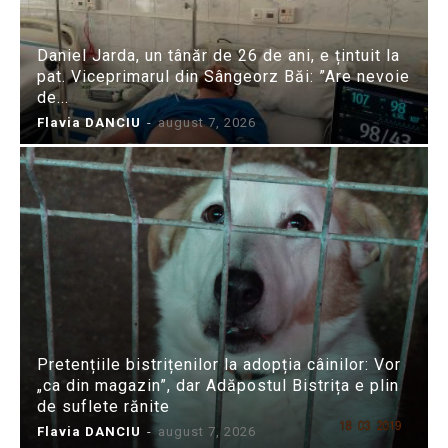
Daniel Jarda, un tânăr de 26 de ani, e țintuit la
pat. Viceprimarul din Sângeorz Băi: ”Are nevoie
de...
Flavia DANCIU
-
august 7, 2026
Pretențiile bistrițenilor la adopția câinilor: Vor
„ca din magazin”, dar Adăpostul Bistrița e plin
de suflete rănite
Flavia DANCIU
-
august 7, 2026