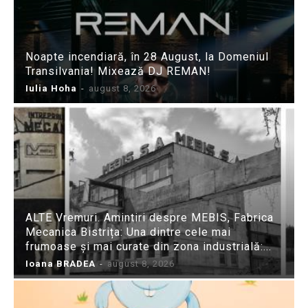
Noapte incendiară, în 28 August, la Domeniul
Transilvania! Mixează DJ REMAN!
Iulia Hoha
-
august 8, 2026
ALTE Vremuri. Amintiri despre MEBIS, Fabrica
Mecanica Bistrița: Una dintre cele mai
frumoase și mai curate din zona industrială:...
Ioana BRADEA
-
august 8, 2026