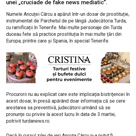
unei „cruciade de fake news mediatic”.
Numele Ancuței Cârcu a apărut într-un dosar de prostituție,
instrumentat de Parchetul de pe lângă Judecătoria Turda,
cu ramificații în Tenerife. Mai multe personaje din Turda
duceau fete să practice prostituția în mai multe țări din
Europa, printre care și Spania, în special Tenerife.
Procurorii nu au explicat care este implicația bistrițencei în
acest dosar, în presă apărând doar informația că se cere
arestarea sa preventivă, judecătorii urmând să se
pronunțe cu privire la acest lucru în data de 3 martie,
potrivit turdanews.ro.
Dacă în cursul zilei de ieri Ancuța Cârcu n-a putut fi