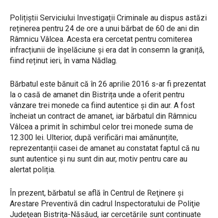
Polițiștii Serviciului Investigații Criminale au dispus astăzi
reținerea pentru 24 de ore a unui bărbat de 60 de ani din
Râmnicu Vâlcea. Acesta era cercetat pentru comiterea
infracțiunii de înșelăciune și era dat în consemn la graniță,
fiind reținut ieri, în vama Nădlag.
Bărbatul este bănuit că în 26 aprilie 2016 s-ar fi prezentat
la o casă de amanet din Bistrița unde a oferit pentru
vânzare trei monede ca fiind autentice și din aur. A fost
încheiat un contract de amanet, iar bărbatul din Râmnicu
Vâlcea a primit în schimbul celor trei monede suma de
12.300 lei. Ulterior, după verificări mai amănunțite,
reprezentanții casei de amanet au constatat faptul că nu
sunt autentice și nu sunt din aur, motiv pentru care au
alertat poliția.
În prezent, bărbatul se află în Centrul de Reţinere şi
Arestare Preventivă din cadrul Inspectoratului de Poliţie
Judeţean Bistriţa-Năsăud, iar cercetările sunt continuate