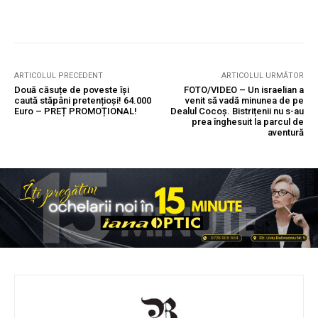
ARTICOLUL PRECEDENT
ARTICOLUL URMĂTOR
Două căsuțe de poveste își
FOTO/VIDEO – Un israelian a
caută stăpâni pretențioși! 64.000
venit să vadă minunea de pe
Euro – PREȚ PROMOȚIONAL!
Dealul Cocoș. Bistrițenii nu s-au
prea înghesuit la parcul de
aventură