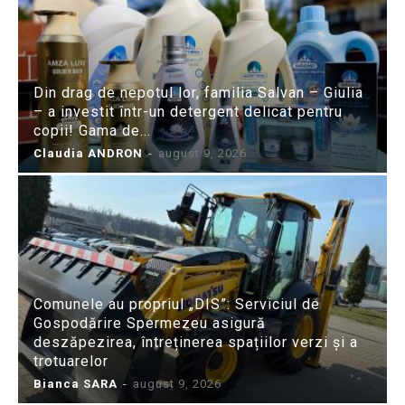
Din drag de nepotul lor, familia Salvan – Giulia
– a investit într-un detergent delicat pentru
copii! Gama de...
Claudia ANDRON
-
august 9, 2026
Comunele au propriul „DIS”: Serviciul de
Gospodărire Spermezeu asigură
deszăpezirea, întreținerea spațiilor verzi și a
trotuarelor
Bianca SARA
-
august 9, 2026