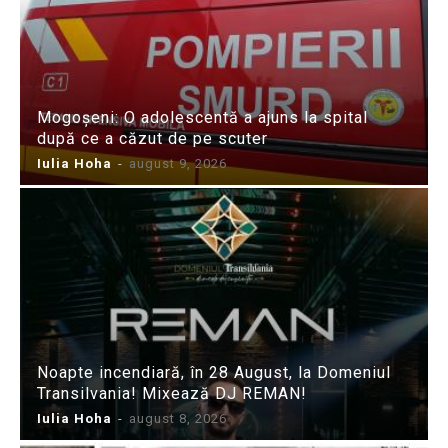
Mogoșeni: O adolescentă a ajuns la spital
după ce a căzut de pe scuter
Iulia Hoha
-
august 9, 2026
Noapte incendiară, în 28 August, la Domeniul
Transilvania! Mixează DJ REMAN!
Iulia Hoha
-
august 8, 2026