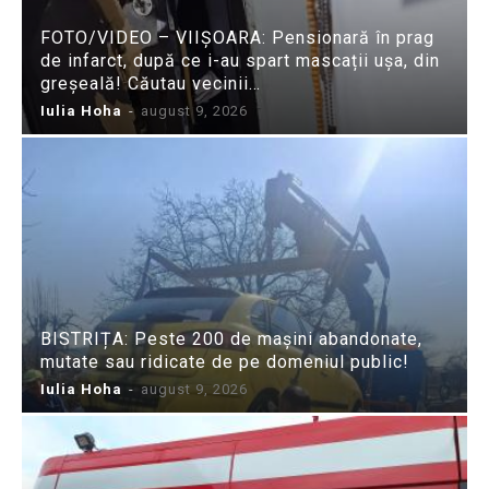
FOTO/VIDEO – VIIȘOARA: Pensionară în prag
de infarct, după ce i-au spart mascații ușa, din
greșeală! Căutau vecinii…
Iulia Hoha
-
august 9, 2026
BISTRIȚA: Peste 200 de mașini abandonate,
mutate sau ridicate de pe domeniul public!
Iulia Hoha
-
august 9, 2026