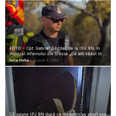
FOTO – Cpt. Gabriel Găzdac de la ISU BN, în
mijlocul infernului din Grecia: „Ce am văzut în...
Iulia Hoha
-
august 9, 2026
CE spune IPJ BN după ce mascații au spart ușa