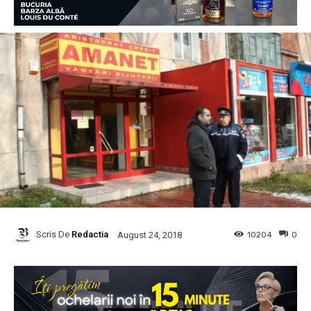
Scris De
Redactia
10204
0
August 24, 2018