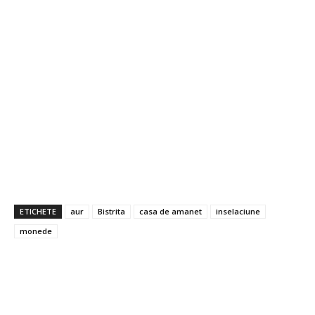
ETICHETE
aur
Bistrita
casa de amanet
inselaciune
monede