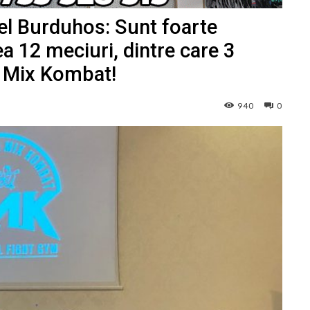
el Burduhos: Sunt foarte
 12 meciuri, dintre care 3
ia Mix Kombat!
940
0