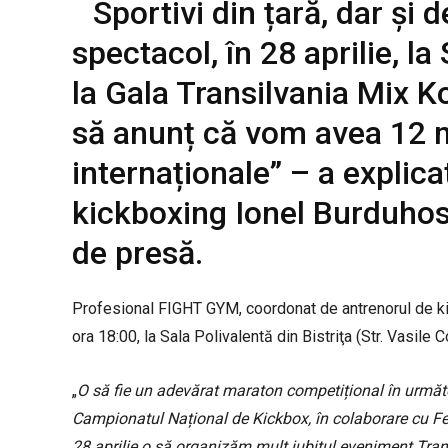
Sportivi din țară, dar și 
spectacol, în 28 aprilie, la
la Gala Transilvania Mix 
să anunț că vom avea 12 m
internaționale” – a explica
kickboxing Ionel Burduhos,
de presă.
Profesional FIGHT GYM, coordonat de antrenorul de kic
ora 18:00, la Sala Polivalentă din Bistriţa (Str. Vasile 
„
O să fie un adevărat maraton competițional în următ
Campionatul Național de Kickbox, în colaborare cu Fe
28 aprilie o să organizăm mult iubitul eveniment Tran