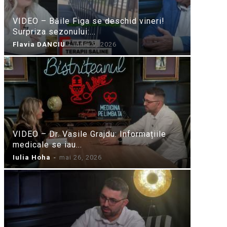
VIDEO – Băile Figa se deschid vineri!
Surpriza sezonului:...
Flavia DANCIU
-
iunie 9, 2026
VIDEO – Dr. Vasile Grajdu: Informațiile
medicale se iau...
Iulia Hoha
-
mai 26, 2026