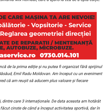
că de la prima ediție și nu putea fi organizat fără sprijinul
a-Năsăud, Emil Radu Moldovan. Am început cu un eveniment
cred că am reușit să aducem plus valoare și fiecare
 dintre care 3 internaționale. De data aceasta am hotărât
 făcut cinste de când a început activitatea sportivă, dar în