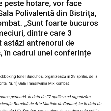
de peste hotare, vor face
 Sala Polivalentă din Bistriţa,
Kombat. „Sunt foarte bucuros
eciuri, dintre care 3
t astăzi antrenorul de
 în cadrul unei conferințe
kboxing Ionel Burduhos, organizează în 28 aprilie, de la
Conta, Nr. 1) Gala Transilvania Mix Kombat.
oarea perioadă. În data de 27 aprilie o să organizăm
derația Română de Arte Marțiale de Contact, iar în data de
silvania Mix Kombat, care a ajuns la cea de-a opta ediție.