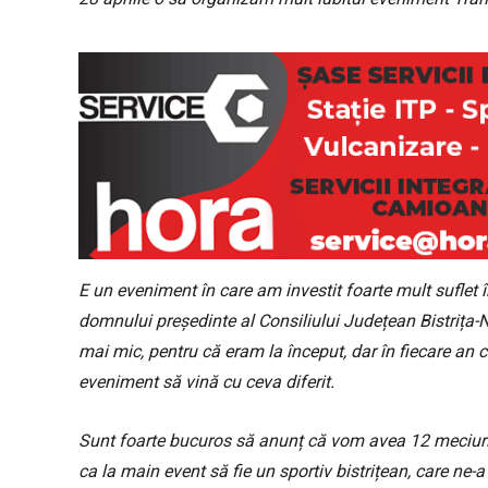
E un eveniment în care am investit foarte mult suflet în
domnului președinte al Consiliului Județean Bistriț
mai mic, pentru că eram la început, dar în fiecare an 
eveniment să vină cu ceva diferit.
Sunt foarte bucuros să anunț că vom avea 12 meciuri,
ca la main event să fie un sportiv bistrițean, care ne-a