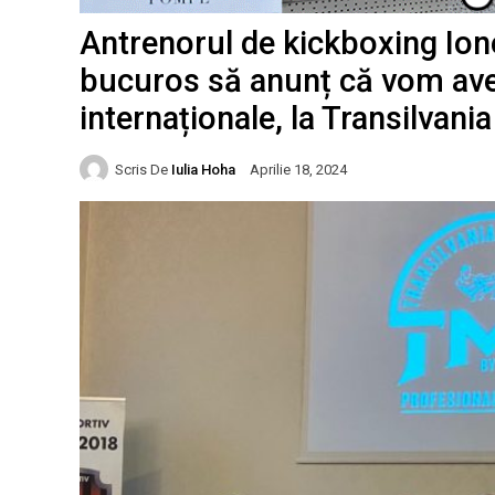
Antrenorul de kickboxing Ion
bucuros să anunț că vom avea
internaționale, la Transilvan
Scris De
Iulia Hoha
Aprilie 18, 2024