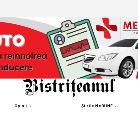
Opinii
Știrile NeBUNE