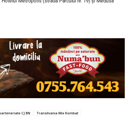
la Hotelul Metropolis (strada Parcului nr. 19) și Medusa
parteneriate CJ BN
Transilvania Mix Kombat