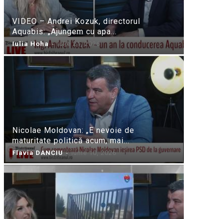
VIDEO – Andrei Kozuk, directorul
Aquabis: „Ajungem cu apa...
Iulia Hoha
-
iulie 21, 2026
Nicolae Moldovan: „E nevoie de
maturitate politică acum, mai...
Flavia DANCIU
-
iunie 10, 2026