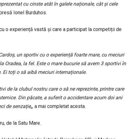
eprezentat cu cinste atât în galele naționale, cât și cele
e presă Ionel Burduhos.
cu o experiență vastă și care a participat la competiții de
ardoș, un sportiv cu o experiență foarte mare, cu meciuri
a Oradea, la fel. Este o mare bucurie să avem 3 sportivi în
 Ei toți o să aibă meciuri internaționale.
i de la clubul nostru care o să ne reprezinte, printre care
uternice. Din păcate, a suferit o accidentare acum doi ani
eci de senzație
„, a mai completat acesta.
ru, de la Satu Mare.