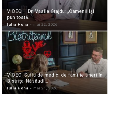
VIDEO – Dr. Vasile Grajdu: „Oamenii își
pun toată...
Iulia Hoha
-
mai 22, 2026
VIDEO: Suflu de medici de familie tineri în
Bistrița-Năsăud!...
Iulia Hoha
-
mai 21, 2026