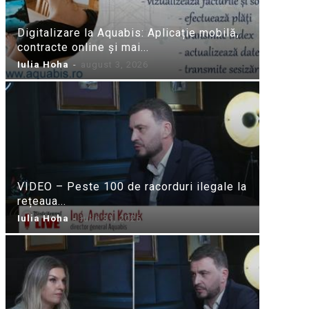
Digitalizare la Aquabis: Aplicație mobilă,
contracte online și mai...
Iulia Hoha
-
august 3, 2026
VIDEO – Peste 100 de racorduri ilegale la
rețeaua...
Iulia Hoha
-
iulie 31, 2026