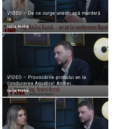
VIDEO – De ce curge uneori apă murdară
la...
Iulia Hoha
-
iulie 24, 2026
VIDEO – Provocările primului an la
conducerea Aquabis! Andrei...
Iulia Hoha
-
iulie 21, 2026