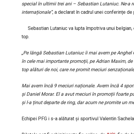
special în ultimii trei ani – Sebastian Lutaniuc. Ne-a r
internaționale”
, a declarat în cadrul unei conferințe d
Sebastian Lutaniuc va lupta împotriva unui belgian, 
top.
„
Pe lângă Sebastian Lutaniuc îi mai avem pe Anghel C
în cele mai importante promoții, pe Adrian Maxim, de l
top alături de noi, care ne promit meciuri senzaționale.
Mai avem încă 9 meciuri naționale. Avem încă 4 sportiv
și Daniel Morar. El a avut meciuri în promoții foarte p
și l-a ținut departe de ring, dar acum ne promite un m
Echipei PFG i s-a alăturat și sportivul Valentin Sachela