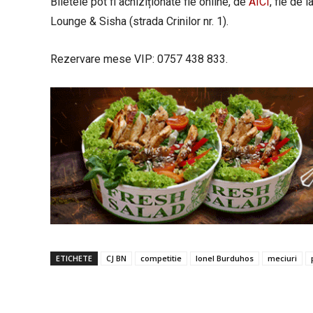
Biletele pot fi achiziționate fie online, de
AICI
, fie de 
Lounge & Sisha (strada Crinilor nr. 1).
Rezervare mese VIP: 0757 438 833.
ETICHETE
CJ BN
competitie
Ionel Burduhos
meciuri