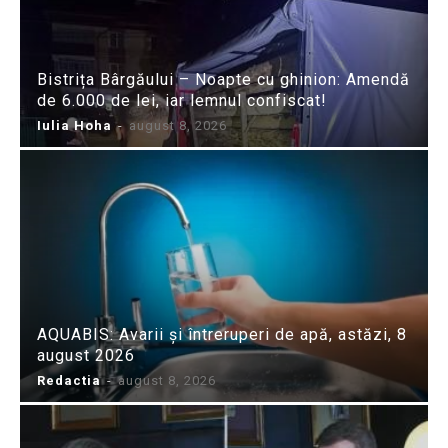
Bistrița Bârgăului – Noapte cu ghinion: Amendă
de 6.000 de lei, iar lemnul confiscat!
Iulia Hoha
-
august 8, 2026
AQUABIS: Avarii și întreruperi de apă, astăzi, 8
august 2026
Redactia
-
august 8, 2026