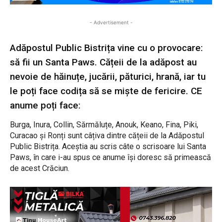
- Advertisement -
Adăpostul Public Bistrița vine cu o provocare:
să fii un Santa Paws. Cățeii de la adăpost au
nevoie de hăinuțe, jucării, păturici, hrană, iar tu
le poți face codița să se miște de fericire. CE
anume poți face:
Burga, Inura, Collin, Sărmăluțe, Anouk, Keano, Fina, Piki,
Curacao și Ronți sunt câțiva dintre cățeii de la Adăpostul
Public Bistrița. Aceștia au scris câte o scrisoare lui Santa
Paws, în care i-au spus ce anume își doresc să primească
de acest Crăciun.