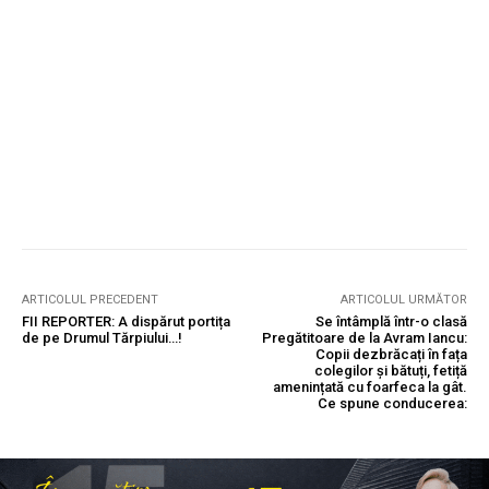
ARTICOLUL PRECEDENT
ARTICOLUL URMĂTOR
FII REPORTER: A dispărut portița
Se întâmplă într-o clasă
de pe Drumul Tărpiului…!
Pregătitoare de la Avram Iancu:
Copii dezbrăcați în fața
colegilor și bătuți, fetiță
amenințată cu foarfeca la gât.
Ce spune conducerea: