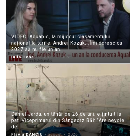
VIDEO: Aquabis, la mijlocul clasamentului
național la tarife. Andrei Kozuk: „Îmi doresc ca
2027 să nu fie un an...
Iulia Hoha
-
august 8, 2026
Daniel Jarda, un tânăr de 26 de ani, e țintuit la
pat. Viceprimarul din Sângeorz Băi: ”Are nevoie
de...
Flavia DANCIU
-
august 7, 2026