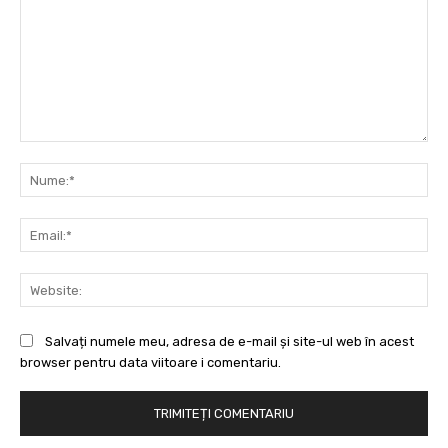
Comentariu:
Nu
Ema
Web
Salvați numele meu, adresa de e-mail și site-ul web în acest
browser pentru data viitoare i comentariu.