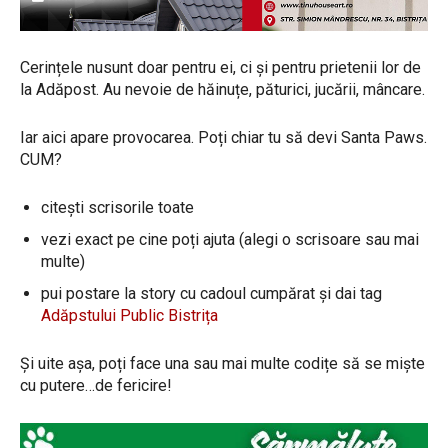
Cerințele nusunt doar pentru ei, ci și pentru prietenii lor de
la Adăpost. Au nevoie de hăinuțe, păturici, jucării, mâncare.
Iar aici apare provocarea. Poți chiar tu să devi Santa Paws.
CUM?
citești scrisorile toate
vezi exact pe cine poți ajuta (alegi o scrisoare sau mai
multe)
pui postare la story cu cadoul cumpărat și dai tag
Adăpstului Public Bistrița
Și uite așa, poți face una sau mai multe codițe să se miște
cu putere…de fericire!