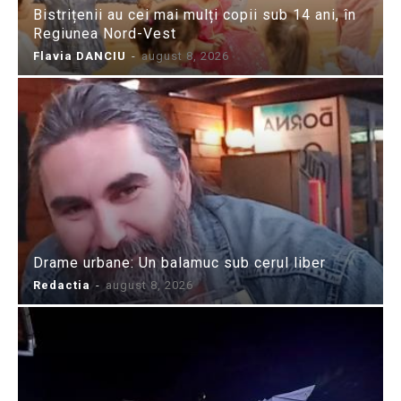
Bistrițenii au cei mai mulți copii sub 14 ani, în
Regiunea Nord-Vest
Flavia DANCIU
-
august 8, 2026
Drame urbane: Un balamuc sub cerul liber
Redactia
-
august 8, 2026