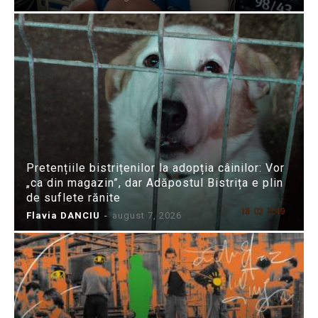
Pretențiile bistrițenilor la adopția câinilor: Vor
„ca din magazin”, dar Adăpostul Bistrița e plin
de suflete rănite
Flavia DANCIU
-
august 7, 2026