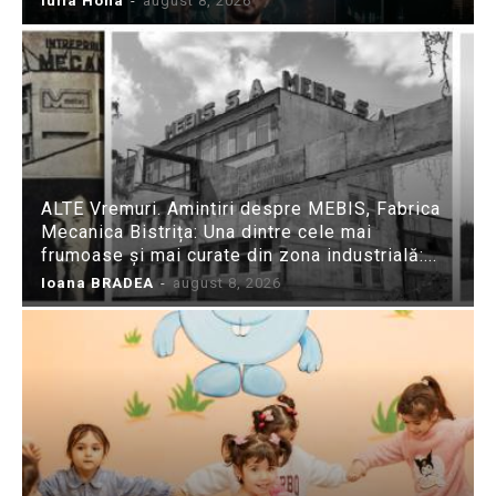
Iulia Hoha
-
august 8, 2026
ALTE Vremuri. Amintiri despre MEBIS, Fabrica
Mecanica Bistrița: Una dintre cele mai
frumoase și mai curate din zona industrială:...
Ioana BRADEA
-
august 8, 2026