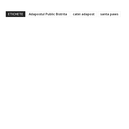
ETICHETE
Adapostul Public Bistrita
catei adapost
santa paws