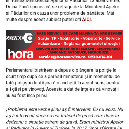
în fruntea Ministerului Apelor și Pădurilor. La acea vreme,
Doina Pană spunea că se retrage de la Ministerul Apelor
și Pădurilor din cauza unor probleme de sănătate. Mai
multe despre acest subiect puteți citi
AICI.
Parlamentarul bistrițean a depus o plângere la poliție la
scurt timp după ce a părăsit ministerul și în momentul de
față polițiștii desfășoară o anchetă în acest sens, pentru
a-i găsi pe vinovați. Aceasta a dat de înțeles că vinovații
nu au fost încă prinși.
„Problema este veche și nu aș fi intervenit. Eu nu acuz. Nu
aș fi intervenit dacă nu era traficul de presă care duce în
derizoriu o situație extrem de gravă. Eram ministrul Apelor
și Pădurilor în Guvernul Tudose, în 2017. Spre sfârșitul lui