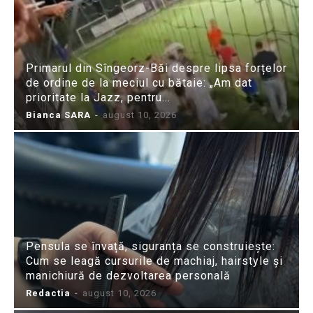
Primarul din Sîngeorz-Băi despre lipsa forțelor
de ordine de la meciul cu bătaie: „Am dat
prioritate la Jazz, pentru...
Bianca SARA
-
august 10, 2026
Pensula se învață, siguranța se construiește:
Cum se leagă cursurile de machiaj, hairstyle și
manichiură de dezvoltarea personală
Redactia
-
august 10, 2026