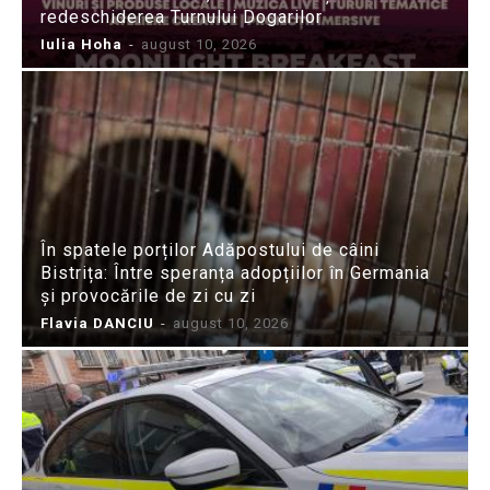
redeschiderea Turnului Dogarilor
Iulia Hoha
-
august 10, 2026
În spatele porților Adăpostului de câini
Bistrița: Între speranța adopțiilor în Germania
și provocările de zi cu zi
Flavia DANCIU
-
august 10, 2026