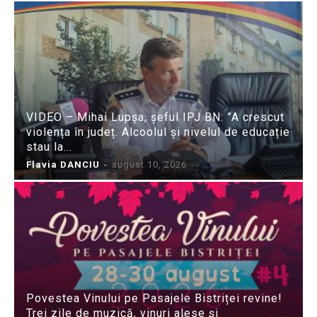
VIDEO – Mihai Lupșa, șeful IPJ BN: ”A crescut
violența în județ. Alcoolul și nivelul de educație
stau la...
Flavia DANCIU
-
august 10, 2026
Povestea Vinului pe Pasajele Bistriței revine!
Trei zile de muzică, vinuri alese și