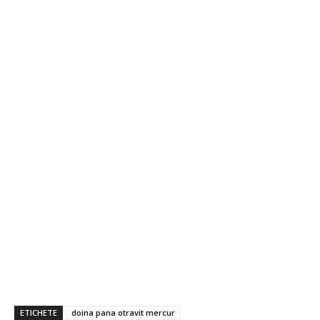
ETICHETE
doina pana otravit mercur