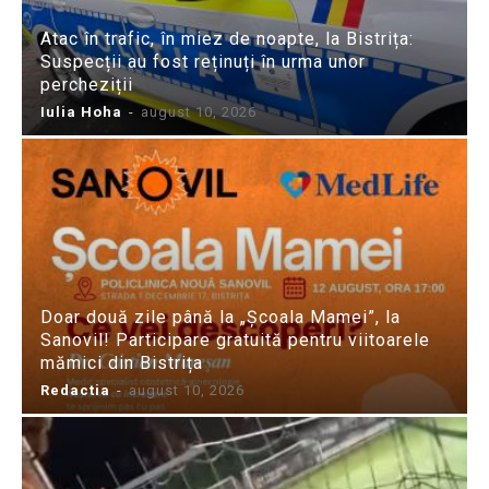
Atac în trafic, în miez de noapte, la Bistrița:
Suspecții au fost reținuți în urma unor
percheziții
Iulia Hoha
-
august 10, 2026
Doar două zile până la „Școala Mamei”, la
Sanovil! Participare gratuită pentru viitoarele
mămici din Bistrița
Redactia
-
august 10, 2026