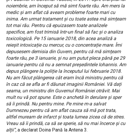
noiembrie, am început să mă simt foarte rău. Am mers la
medic și am aflat că aveam probleme foarte mari cu
inima. Am urmat tratament și cu toate astea mă simțeam
tot mai rău. Pentru că epuizasem toate analizele
specifice, am fost trimisă într-un final să fac și o analiza
toxicologică. Pe 15 ianuarie 2018, din acea analiză a
reieșit intoxicație cu mercur, cu o concentrație mare. Îmi
depusesem demisia din Guvern, pentru că mă simțeam
foarte rău, pe 3 ianuarie, și nu am putut pleca până pe 29
ianuarie pentru că nu a semnat președintele Iohannis. Am
depus plângere la poliție la începutul lui februarie 2018.
Nu am făcut plângerea cât eram încă ministru pentru că
în caz că se afla ar fi dăunat imaginii României. Vă dați
seama, un ministru din Guvernul României otrăvit. Mai
mult nu vă pot spune. Este o anchetă în derulare și sper
să îi prindă. Nu pentru mine. Pe mine m-a salvat
Dumnezeu pentru că am aflat cauza să mă pot trata,
altfel muream de infarct și toata lumea zicea că de stres.
Vreau să îi prindă, ca să se sperie, să nu mai încerce și cu
alții”,
a declarat Doina Pană la Antena 3.