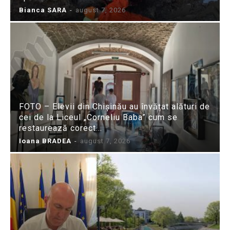
Bianca SARA
-
august 7, 2026
FOTO – Elevii din Chișinău au învățat alături de
cei de la Liceul „Corneliu Baba” cum se
restaurează corect...
Ioana BRADEA
-
august 7, 2026