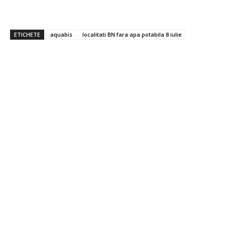
ETICHETE
aquabis
localitati BN fara apa potabila 8 iulie