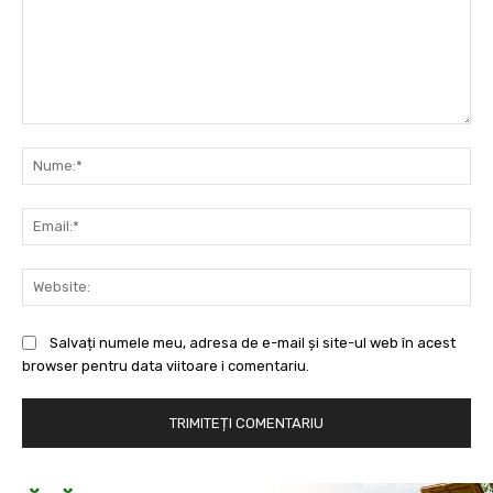
Comentariu:
Nu
Ema
Web
Salvați numele meu, adresa de e-mail și site-ul web în acest
browser pentru data viitoare i comentariu.