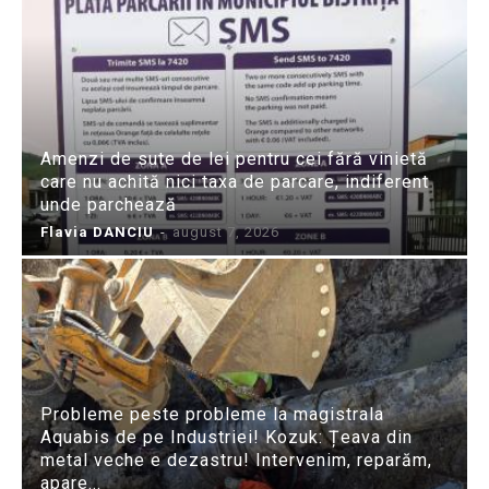
Amenzi de sute de lei pentru cei fără vinietă
care nu achită nici taxa de parcare, indiferent
unde parchează
Flavia DANCIU
-
august 7, 2026
Probleme peste probleme la magistrala
Aquabis de pe Industriei! Kozuk: Țeava din
metal veche e dezastru! Intervenim, reparăm,
apare...