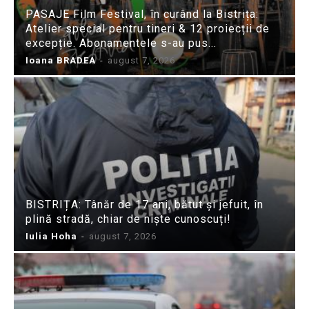
PASAJE Film Festival, în curând la Bistrița:
Atelier special pentru tineri & 12 proiecții de
excepție. Abonamentele s-au pus...
Ioana BRADEA
-
august 7, 2026
BISTRIȚA: Tânăr de 17 ani, bătut și jefuit, în
plină stradă, chiar de niște cunoscuți!
Iulia Hoha
-
august 7, 2026