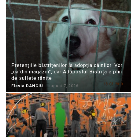
Pretențiile bistrițenilor la adopția câinilor: Vor
„ca din magazin”, dar Adăpostul Bistrița e plin
de suflete rănite
Flavia DANCIU
-
august 7, 2026