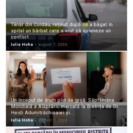
Tânăr din Coldău, reținut după ce a băgat în
spital un bărbat care a vrut să aplaneze un
conflict
Iulia Hoha
-
august 7, 2026
Un început de drum plin de grijă: Săptămâna
Mondială a Alăptării, marcată la Bistrița de Dr.
Heidi Adumitrăchioaiei și...
Iulia Hoha
-
august 7, 2026