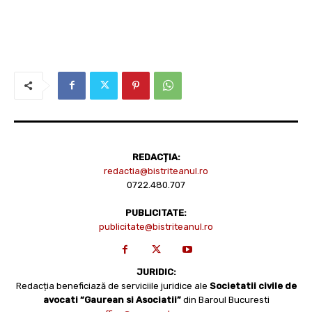
REDACȚIA:
redactia@bistriteanul.ro
0722.480.707
PUBLICITATE:
publicitate@bistriteanul.ro
JURIDIC:
Redacția beneficiază de serviciile juridice ale
Societatii civile de
avocati “Gaurean si Asociatii”
din Baroul Bucuresti