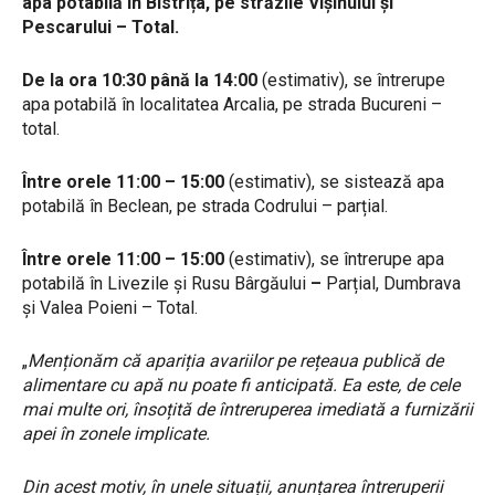
apa potabilă în Bistrița, pe străzile Vișinului și
Pescarului
– Total
.
De la ora 10:30 până la 14:00
(estimativ), se întrerupe
apa potabilă în localitatea
Arcalia, pe strada Bucureni –
total.
Între orele 11:00 – 15:00
(estimativ), se sistează apa
potabilă în
Beclean, pe strada Codrului – parțial.
Între orele 11:00 – 15:00
(estimativ), se întrerupe apa
potabilă în Livezile și Rusu Bârgăului
–
Parțial, Dumbrava
și Valea Poieni – Total.
„
Menționăm că apariția avariilor pe rețeaua publică de
alimentare cu apă nu poate fi anticipată. Ea este, de cele
mai multe ori, însoțită de întreruperea imediată a furnizării
apei în zonele implicate.
Din acest motiv, în unele situații, anunțarea întreruperii