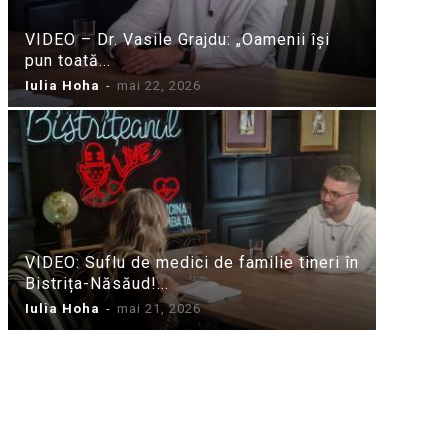
VIDEO – Dr. Vasile Grajdu: „Oamenii își
pun toată...
Iulia Hoha
-
mai 22, 2026
VIDEO: Suflu de medici de familie tineri în
Bistrița-Năsăud!...
Iulia Hoha
-
mai 21, 2026