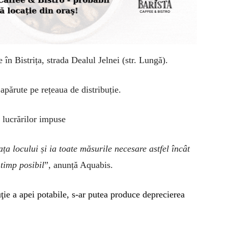
e în Bistrița, strada Dealul Jelnei (str. Lungă).
părute pe rețeaua de distribuție.
a lucrărilor impuse
ța locului și ia toate măsurile necesare astfel încât
 timp posibil
”, anunță Aquabis.
ţie a apei potabile, s-ar putea produce deprecierea
.