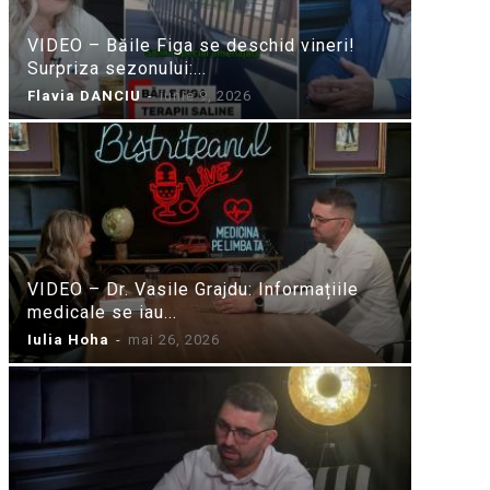
VIDEO – Băile Figa se deschid vineri!
Surpriza sezonului:...
Flavia DANCIU
-
iunie 9, 2026
VIDEO – Dr. Vasile Grajdu: Informațiile
medicale se iau...
Iulia Hoha
-
mai 26, 2026