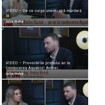
VIDEO – De ce curge uneori apă murdară
la...
Iulia Hoha
-
iulie 24, 2026
VIDEO – Provocările primului an la
conducerea Aquabis! Andrei...
Iulia Hoha
-
iulie 21, 2026