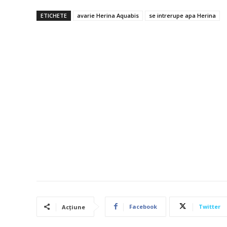
ETICHETE
avarie Herina Aquabis
se intrerupe apa Herina
Facebook
Twitter
Acțiune