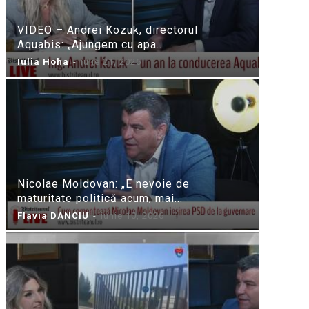
VIDEO – Andrei Kozuk, directorul
Aquabis: „Ajungem cu apa...
Iulia Hoha
-
iulie 21, 2026
Nicolae Moldovan: „E nevoie de
maturitate politică acum, mai...
Flavia DANCIU
-
iunie 10, 2026