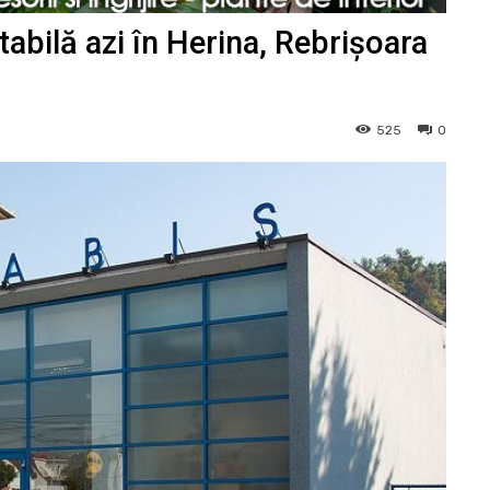
abilă azi în Herina, Rebrișoara
525
0