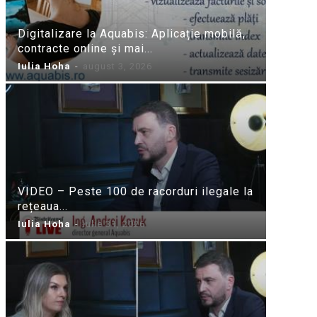
Digitalizare la Aquabis: Aplicație mobilă,
contracte online și mai...
Iulia Hoha
-
august 3, 2026
VIDEO – Peste 100 de racorduri ilegale la
rețeaua...
Iulia Hoha
-
iulie 31, 2026