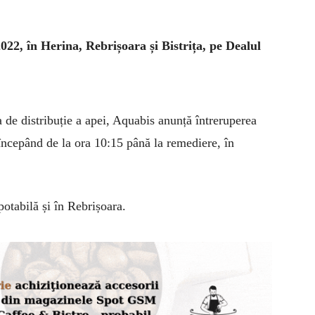
022, în Herina, Rebrișoara și Bistrița, pe Dealul
 de distribuție a apei,
Aquabis
anunță întreruperea
 începând de la ora 10:15 până la remediere,
î
n
otabilă și în Rebrișoara.