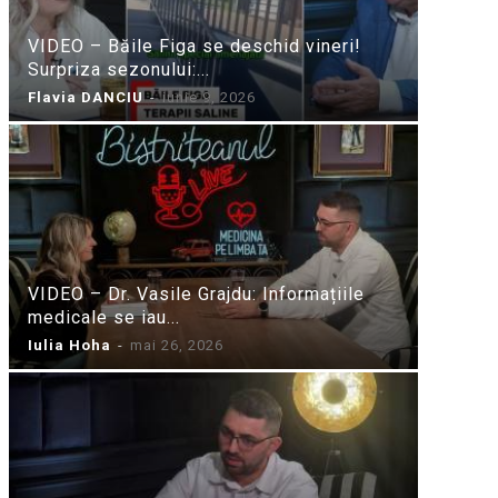
VIDEO – Băile Figa se deschid vineri!
Surpriza sezonului:...
Flavia DANCIU
-
iunie 9, 2026
VIDEO – Dr. Vasile Grajdu: Informațiile
medicale se iau...
Iulia Hoha
-
mai 26, 2026