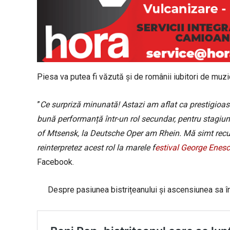
Piesa va putea fi văzută și de românii iubitori de muzi
”
Ce surpriză minunată! Astazi am aflat ca prestigioa
bună performanță într-un rol secundar, pentru stagiu
of Mtsensk, la Deutsche Oper am Rhein. Mă simt recuno
reinterpretez acest rol la marele f
estival George Enesc
Facebook.
Despre pasiunea bistrițeanului și ascensiunea sa în m