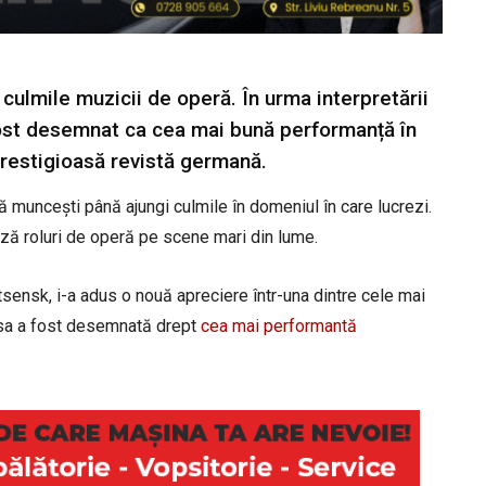
culmile muzicii de operă. În urma interpretării
ost desemnat ca cea mai bună performanță în
 prestigioasă revistă germană.
muncești până ajungi culmile în domeniul în care lucrezi.
ază roluri de operă pe scene mari din lume.
sensk, i-a adus o nouă apreciere într-una dintre cele mai
a sa a fost desemnată drept
cea mai performantă