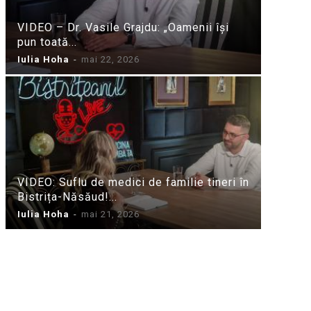
VIDEO – Dr. Vasile Grajdu: „Oamenii își
pun toată...
Iulia Hoha
-
mai 22, 2026
VIDEO: Suflu de medici de familie tineri în
Bistrița-Năsăud!...
Iulia Hoha
-
mai 21, 2026