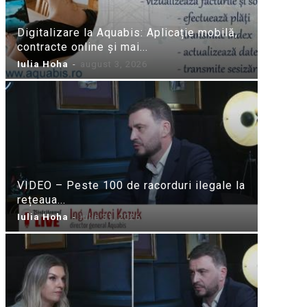
Digitalizare la Aquabis: Aplicație mobilă,
contracte online și mai...
Iulia Hoha
-
august 3, 2026
VIDEO – Peste 100 de racorduri ilegale la
rețeaua...
Iulia Hoha
-
iulie 31, 2026