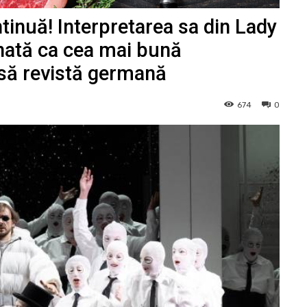
tinuă! Interpretarea sa din Lady
ată ca cea mai bună
asă revistă germană
674
0