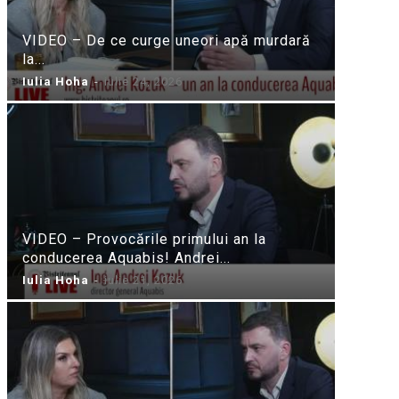
VIDEO – De ce curge uneori apă murdară
la...
Iulia Hoha
-
iulie 24, 2026
VIDEO – Provocările primului an la
conducerea Aquabis! Andrei...
Iulia Hoha
-
iulie 21, 2026