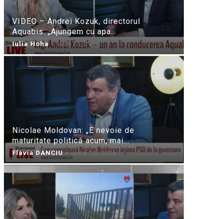
VIDEO – Andrei Kozuk, directorul
Aquabis: „Ajungem cu apa...
Iulia Hoha
-
iulie 21, 2026
Nicolae Moldovan: „E nevoie de
maturitate politică acum, mai...
Flavia DANCIU
-
iunie 10, 2026