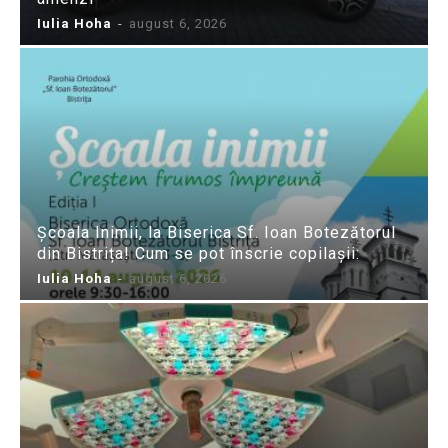
Iulia Hoha
-
august 6, 2026
Școala Inimii, la Biserica Sf. Ioan Botezătorul
din Bistrița! Cum se pot înscrie copilașii:
Iulia Hoha
-
august 6, 2026