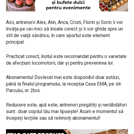
Aici, antrenorii Alex, Alin, Anca, Cristi, Florin și Sorin îi vor
învăța pe cei mici să înoate corect și îi vor ghida spre un
stil de viață sănătos, în care sportul este element
principal.
Practicat corect, înotul este recomandat pentru o varietate
de afecțiuni locomotorii, dar și pentru prevenirea lor.
Abonamentul Dovlecel mai este disponibil doar astăzi,
până la finalul programului, la recepția Casa EMA, pe str.
Parcului, nr. 2bis.
Reducere este, apă este, antrenori pregătiți și nerăbdători
sunt…doar copilul tău mai lipsește! Acum e momentul să
începeți lecțiile sau să reînnoiți abonamentul!