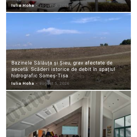
Iulia Hoha
-
august 5, 2026
Bazinele Sălăuța și Șieu, grav afectate de
secetă: Scăderi istorice de debit în spațiul
hidrografic Someș-Tisa
Iulia Hoha
-
august 5, 2026