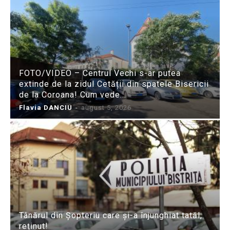
FOTO/VIDEO – Centrul Vechi s-ar putea
extinde de la zidul Cetății din spatele Bisericii
de la Coroana! Cum vede...
Flavia DANCIU
-
august 5, 2026
Tânărul din Șopteriu care și-a înjunghiat tatăl,
reținut!