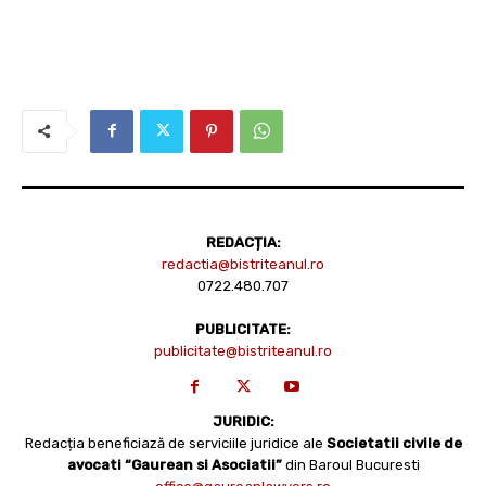
REDACȚIA:
redactia@bistriteanul.ro
0722.480.707
PUBLICITATE:
publicitate@bistriteanul.ro
JURIDIC:
Redacția beneficiază de serviciile juridice ale
Societatii civile de
avocati “Gaurean si Asociatii”
din Baroul Bucuresti