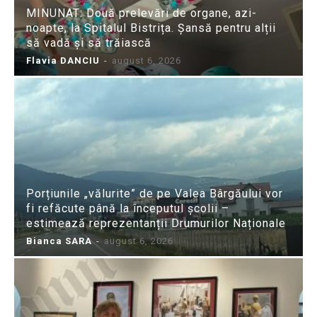
MINUNAT: Două prelevări de organe, azi-
noapte, la Spitalul Bistrița. Șansă pentru alții
să vadă și să trăiască
Flavia DANCIU
-
august 6, 2026
Porțiunile „vălurite” de pe Valea Bârgăului vor
fi refăcute până la începutul școlii –
estimează reprezentanții Drumurilor Naționale
Bianca SARA
-
august 6, 2026