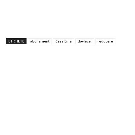
ETICHETE
abonament
Casa Ema
dovlecel
reducere