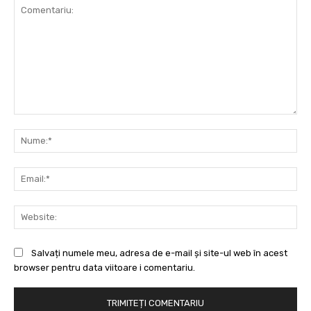
Comentariu:
Nu
Ema
Web
Salvați numele meu, adresa de e-mail și site-ul web în acest
browser pentru data viitoare i comentariu.