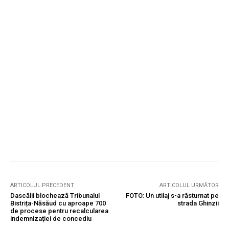
ARTICOLUL PRECEDENT
ARTICOLUL URMĂTOR
Dascălii blochează Tribunalul
FOTO: Un utilaj s-a răsturnat pe
Bistrița-Năsăud cu aproape 700
strada Ghinzii
de procese pentru recalcularea
indemnizației de concediu