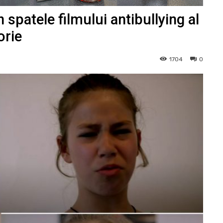
 spatele filmului antibullying al
orie
1704
0