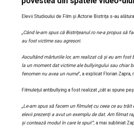
povestea din spatele video-ului
Elevii Studioului de Film și Actorie Bistrița s-au alătu
„
Când le-am spus că Bistrițeanul.ro ne-a propus să fac
au fost victime sau agresori.
Ascultând mărturiile lor, am realizat că și eu am fost
la un moment dat victime ale bullyingului sau chiar bu
fenomen nu avea un nume
”, a explicat Florian Zapra,
Filmulețul antibullying a fost realizat „cât ai spune peș
„
Le-am spus să facem un filmuleț cu ceea ce au trăit ei
elevii prezenți a avut un exemplu de dat. Am filmat r
și contează modul în care le spui!”,
a mai subliniat Zap