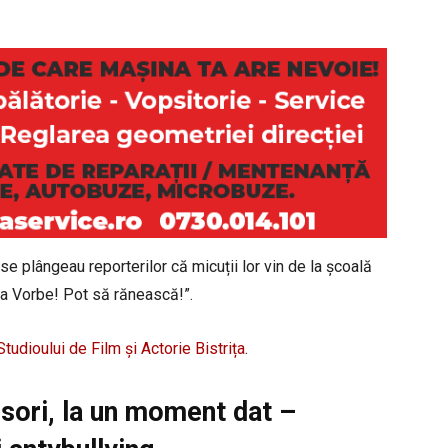
se plângeau reporterilor că micuții lor vin de la școală
la Vorbe! Pot să rănească!”.
Studioului de Film și Actorie Bistrița
.
esori, la un moment dat –