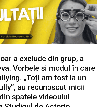
oar a exclude din grup, a
va. Vorbele și modul în care
llying. „Toți am fost la un
lly”, au recunoscut micii
 din spatele videoului
la Studioul de Actorie