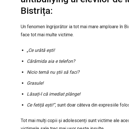
Bistrița:
Un fenomen îngrijorător ia tot mai mare amploare în Bistr
face tot mai multe victime.
„
Ce urâtă ești!
Cărămida aia e telefon?
Nicio temă nu știi să faci?
Grasule!
Lăsați-l că imediat plânge!
Ce fetiță ești!”,
sunt doar câteva din expresiile folo
Tot mai mulți copii și adolescenți sunt victime ale aces
victimele sale trec mai ușor peste insulte.