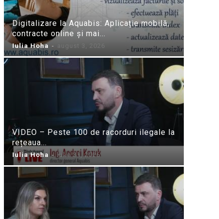
Digitalizare la Aquabis: Aplicație mobilă,
contracte online și mai...
Iulia Hoha
-
august 3, 2026
VIDEO – Peste 100 de racorduri ilegale la
rețeaua...
Iulia Hoha
-
iulie 31, 2026