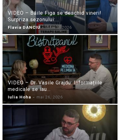
VIDEO – Băile Figa se deschid vineri!
Surpriza sezonului:...
Flavia DANCIU
-
iunie 9, 2026
VIDEO – Dr. Vasile Grajdu: Informațiile
medicale se iau...
Iulia Hoha
-
mai 26, 2026