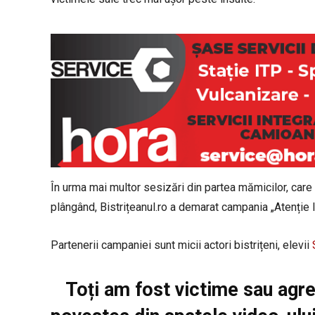
În urma mai multor sesizări din partea mămicilor, care 
plângând, Bistrițeanul.ro a demarat campania „Atenție 
Partenerii campaniei sunt micii actori bistrițeni, elevii
Toți am fost victime sau agr