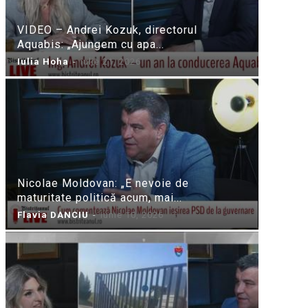
VIDEO – Andrei Kozuk, directorul
Aquabis: „Ajungem cu apa...
Iulia Hoha
-
iulie 21, 2026
Nicolae Moldovan: „E nevoie de
maturitate politică acum, mai...
Flavia DANCIU
-
iunie 10, 2026