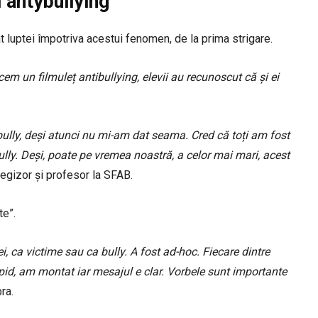
 antybullying
rat luptei împotriva acestui fenomen, de la prima strigare.
em un filmuleț antibullying, elevii au recunoscut că și ei
 bully, deși atunci nu mi-am dat seama. Cred că toți am fost
lly. Deși, poate pe vremea noastră, a celor mai mari, acest
 regizor și profesor la SFAB.
te”.
, ca victime sau ca bully. A fost ad-hoc. Fiecare dintre
apid, am montat iar mesajul e clar. Vorbele sunt importante
ra.