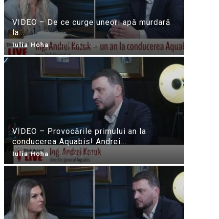
VIDEO – De ce curge uneori apă murdară
la...
Iulia Hoha
-
iulie 24, 2026
VIDEO – Provocările primului an la
conducerea Aquabis! Andrei...
Iulia Hoha
-
iulie 21, 2026