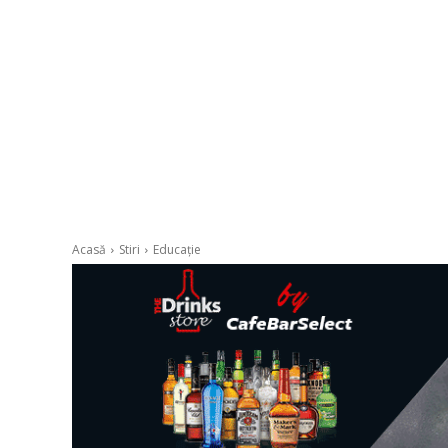
Acasă
Stiri
Educație