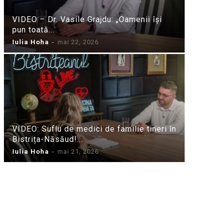
VIDEO – Dr. Vasile Grajdu: „Oamenii își
pun toată...
Iulia Hoha
-
mai 22, 2026
VIDEO: Suflu de medici de familie tineri în
Bistrița-Năsăud!...
Iulia Hoha
-
mai 21, 2026