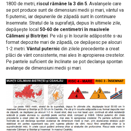
1800 de metri,
riscul rămâne la 3 din 5
. Avalanșele care
se pot produce sunt de dimensiuni medii și mari, vântul va
fi puternic, iar depunerile de zăpadă sunt în continuare
însemnate. Stratul de la suprafață, depus în ultimele zile,
depășește local
50-60 de centimetri în masivele
Călimani și Bistriței
. Pe văi și în locurile adăpostite s-au
format depozite mari de zăpadă, ce depășesc pe alocuri
1-2 metri.
Vântul puternic
din zilele precedente a creat
plăci de vânt consistente, mai ales în apropierea crestelor.
Pe pantele suficient de înclinate se pot declanșa spontan
avalanșe de dimensiuni medii și mari.