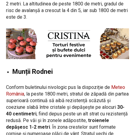
2 metri. La altitudinea de peste 1800 de metri, gradul de
risc de avalanșă a crescut la 4 din 5, iar sub 1800 de metri
este de 3.
Munții Rodnei
Conform buletinului nivologic pus la dispoziție de
Meteo
România
, la peste 1800 metri, stratul de zăpadă din partea
superioară continuă să aibă rezistență scăzută și
coeziune slabă între cristale și depășește pe alocuri
30-
40 centimetri
, fiind depus peste un alt strat cu rezistență
redusă. Pe văi și în zonele adăpostite,
troienele
depășesc 1-2 metri
. În zona crestelor sunt formate
cornișe și numeroase plăci de vânt. Stratul vechi de