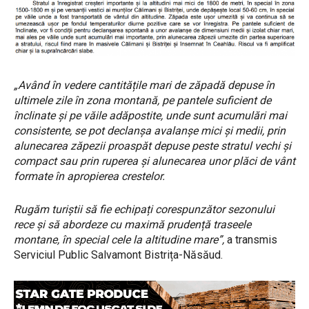
„Având în vedere cantitățile mari de zăpadă depuse în
ultimele zile în zona montană, pe pantele suficient de
înclinate și pe văile adăpostite, unde sunt acumulări mai
consistente, se pot declanșa avalanșe mici și medii, prin
alunecarea zăpezii proaspăt depuse peste stratul vechi și
compact sau prin ruperea și alunecarea unor plăci de vânt
formate în apropierea crestelor.
Rugăm turiștii să fie echipați corespunzător sezonului
rece și să abordeze cu maximă prudență traseele
montane, în special cele la altitudine mare”,
a transmis
Serviciul Public Salvamont Bistrița-Năsăud.