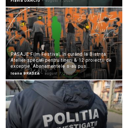
Flavia DANCIU
-
august 7, 2026
PASAJE Film Festival, în curând la Bistrița:
Atelier special pentru tineri & 12 proiecții de
excepție. Abonamentele s-au pus...
Ioana BRADEA
-
august 7, 2026