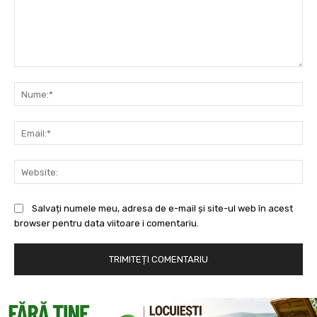
Comentariu:
Nu
Ema
Web
Salvați numele meu, adresa de e-mail și site-ul web în acest
browser pentru data viitoare i comentariu.