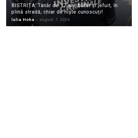
BISTRIȚA: Tânăr de 17 ani, bătut și jefuit, în
plină stradă, chiar de niște cunoscuți!
Iulia Hoha
-
august 7, 2026