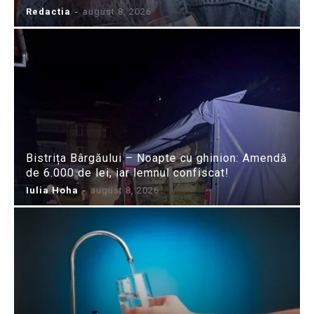
Redactia
-
august 8, 2026
Bistrița Bârgăului – Noapte cu ghinion: Amendă
de 6.000 de lei, iar lemnul confiscat!
Iulia Hoha
-
august 8, 2026