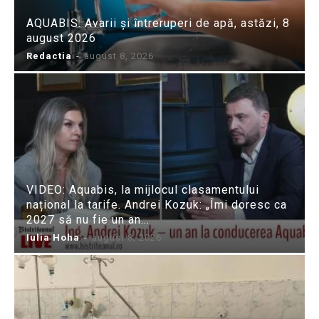
AQUABIS: Avarii și întreruperi de apă, astăzi, 8
august 2026
Redactia
-
august 8, 2026
VIDEO: Aquabis, la mijlocul clasamentului
național la tarife. Andrei Kozuk: „Îmi doresc ca
2027 să nu fie un an...
Iulia Hoha
-
august 8, 2026