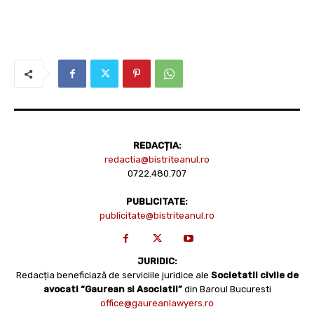
REDACȚIA:
redactia@bistriteanul.ro
0722.480.707
PUBLICITATE:
publicitate@bistriteanul.ro
JURIDIC:
Redacția beneficiază de serviciile juridice ale
Societatii civile de
avocati “Gaurean si Asociatii”
din Baroul Bucuresti
office@gaureanlawyers.ro