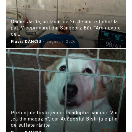
Daniel Jarda, un tânăr de 26 de ani, e țintuit la
pat. Viceprimarul din Sângeorz Băi: ”Are nevoie
de...
Flavia DANCIU
-
august 7, 2026
Pretențiile bistrițenilor la adopția câinilor: Vor
„ca din magazin”, dar Adăpostul Bistrița e plin
de suflete rănite