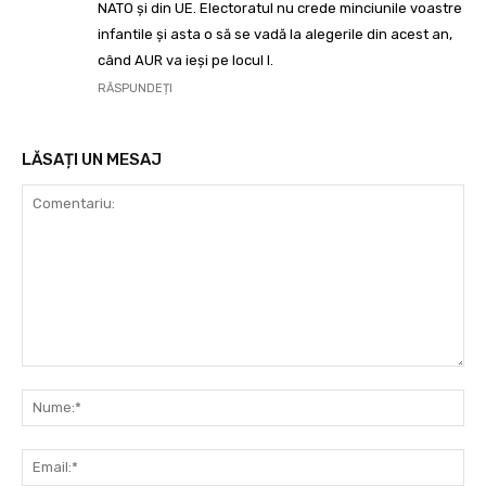
NATO și din UE. Electoratul nu crede minciunile voastre
infantile și asta o să se vadă la alegerile din acest an,
când AUR va ieși pe locul I.
RĂSPUNDEȚI
LĂSAȚI UN MESAJ
Comentariu:
Nu
Ema