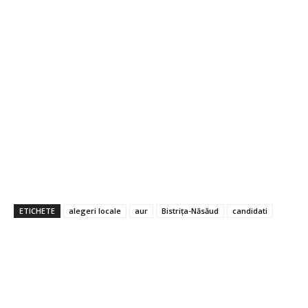
ETICHETE
alegeri locale
aur
Bistrița-Năsăud
candidati