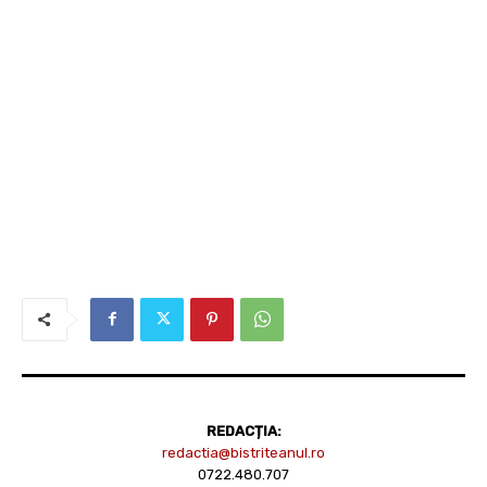
REDACȚIA:
redactia@bistriteanul.ro
0722.480.707