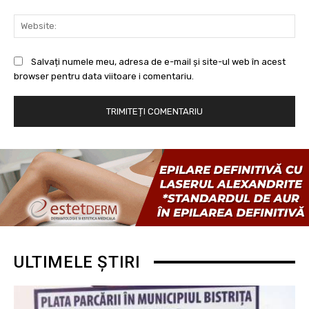
Web
Salvați numele meu, adresa de e-mail și site-ul web în acest
browser pentru data viitoare i comentariu.
ULTIMELE ȘTIRI