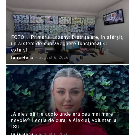
FOTO – Primarul Lazany: Bistrița are, în sfârșit,
un sistem de supraveghere funcțional și
extins!
Iulia Hoha
-
august 6, 2026
„A ales să fie acolo unde era cea mai mare
nevoie”: Lecția de curaj a Alexiei, voluntar la
ISU...
Iulia Hoha
-
august 6, 2026