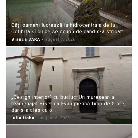
Câți oameni lucrează la hidrocentrala de la
Colibița și cu ce se ocupă de când s-a stricat:
Bianca SARA
-
august 7, 2026
„Design interior” cu bucluc: Un mureșean a
reamenajat Biserica Evanghelică timp de 5 ore,
dar s-a ales cu o...
Iulia Hoha
-
august 6, 2026