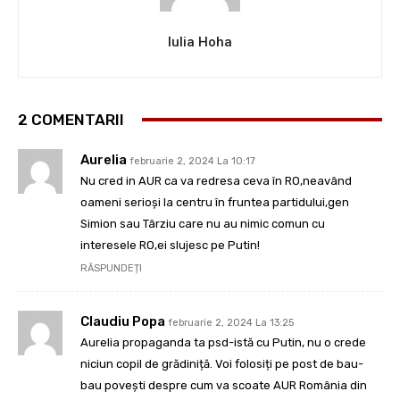
Iulia Hoha
2 COMENTARII
Aurelia
februarie 2, 2024 La 10:17
Nu cred in AUR ca va redresa ceva în RO,neavând
oameni serioși la centru în fruntea partidului,gen
Simion sau Târziu care nu au nimic comun cu
interesele RO,ei slujesc pe Putin!
RĂSPUNDEȚI
Claudiu Popa
februarie 2, 2024 La 13:25
Aurelia propaganda ta psd-istă cu Putin, nu o crede
niciun copil de grădiniță. Voi folosiți pe post de bau-
bau povești despre cum va scoate AUR România din