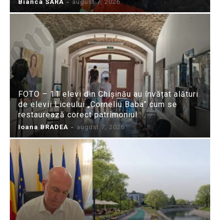
Bianca SARA
-
august 7, 2026
FOTO – 11 elevi din Chișinău au învățat alături
de elevii Liceului „Corneliu Baba” cum se
restaurează corect patrimoniul
Ioana BRADEA
-
august 7, 2026