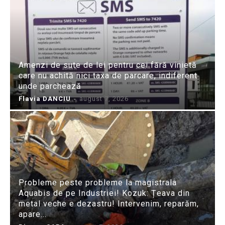
Amenzi de sute de lei pentru cei fără vinietă
care nu achită nici taxa de parcare, indiferent
unde parchează
Flavia DANCIU
-
august 7, 2026
Probleme peste probleme la magistrala
Aquabis de pe Industriei! Kozuk: Țeava din
metal veche e dezastru! Intervenim, reparăm,
apare...