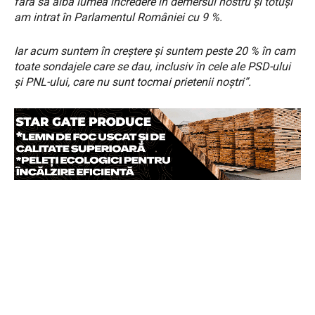
fără să aibă lumea încredere în demersul nostru și totuși
am intrat în Parlamentul României cu 9 %.
Iar acum suntem în creștere și suntem peste 20 % în cam
toate sondajele care se dau, inclusiv în cele ale PSD-ului
și PNL-ului, care nu sunt tocmai prietenii noștri”.