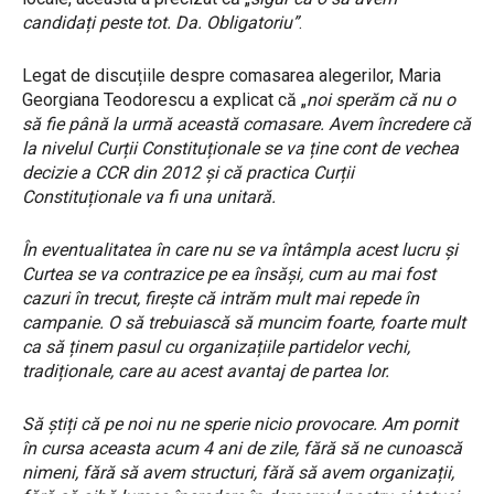
candidați peste tot. Da. Obligatoriu”
.
Legat de discuțiile despre comasarea alegerilor, Maria
Georgiana Teodorescu a explicat că „
noi sperăm că nu o
să fie până la urmă această comasare. Avem încredere că
la nivelul Curții Constituționale se va ține cont de vechea
decizie a CCR din 2012 și că practica Curții
Constituționale va fi una unitară.
În eventualitatea în care nu se va întâmpla acest lucru și
Curtea se va contrazice pe ea însăși, cum au mai fost
cazuri în trecut, firește că intrăm mult mai repede în
campanie. O să trebuiască să muncim foarte, foarte mult
ca să ținem pasul cu organizațiile partidelor vechi,
tradiționale, care au acest avantaj de partea lor.
Să știți că pe noi nu ne sperie nicio provocare. Am pornit
în cursa aceasta acum 4 ani de zile, fără să ne cunoască
nimeni, fără să avem structuri, fără să avem organizații,