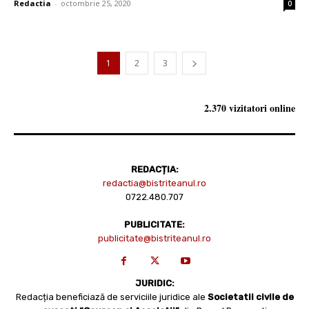
Redactia
-
octombrie 25, 2020
0
1
2
3
2.370 vizitatori online
REDACȚIA:
redactia@bistriteanul.ro
0722.480.707
PUBLICITATE:
publicitate@bistriteanul.ro
JURIDIC:
Redacția beneficiază de serviciile juridice ale
Societatii civile de