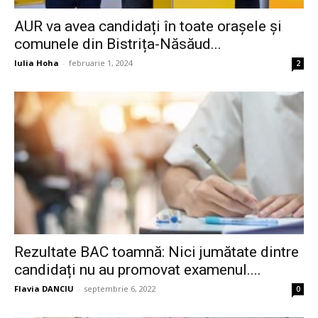
AUR va avea candidați în toate orașele și
comunele din Bistrița-Năsăud...
Iulia Hoha
-
februarie 1, 2024
2
Rezultate BAC toamnă: Nici jumătate dintre
candidați nu au promovat examenul....
Flavia DANCIU
-
septembrie 6, 2022
0