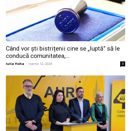
Când vor ști bistrițenii cine se „luptă” să le
conducă comunitatea,...
Iulia Hoha
-
martie 12, 2024
0