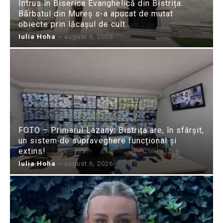
Intrus în Biserica Evanghelică din Bistrița:
Bărbatul din Mureș s-a apucat de mutat
obiecte prin lăcașul de cult
Iulia Hoha
-
august 6, 2026
FOTO – Primarul Lazany: Bistrița are, în sfârșit,
un sistem de supraveghere funcțional și
extins!
Iulia Hoha
-
august 6, 2026