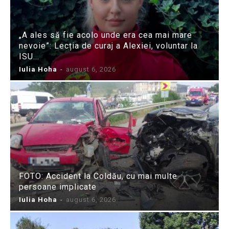
„A ales să fie acolo unde era cea mai mare
nevoie”: Lecția de curaj a Alexiei, voluntar la
ISU...
Iulia Hoha
-
august 6, 2026
FOTO: Accident la Coldău, cu mai multe
persoane implicate
Iulia Hoha
-
august 6, 2026