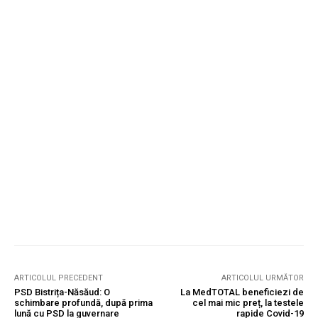
ARTICOLUL PRECEDENT
ARTICOLUL URMĂTOR
PSD Bistrița-Năsăud: O
La MedTOTAL beneficiezi de
schimbare profundă, după prima
cel mai mic preț, la testele
lună cu PSD la guvernare
rapide Covid-19