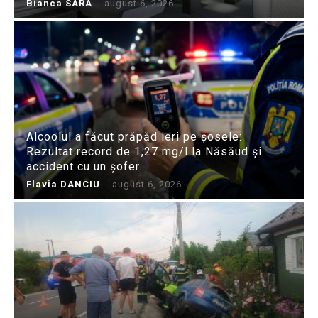
Bianca SARA
-
august 6, 2026
Alcoolul a făcut prăpăd ieri pe șosele:
Rezultat record de 1,27 mg/l la Năsăud și
accident cu un șofer...
Flavia DANCIU
-
august 6, 2026