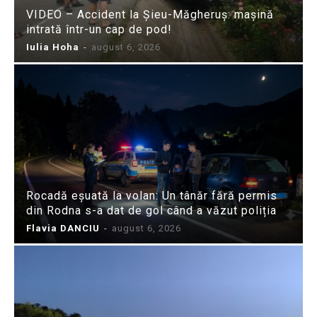
VIDEO – Accident la Șieu-Măgheruș: mașină
intrată într-un cap de pod!
Iulia Hoha
-
august 6, 2026
Rocadă eșuată la volan: Un tânăr fără permis
din Rodna s-a dat de gol când a văzut poliția
Flavia DANCIU
-
august 6, 2026