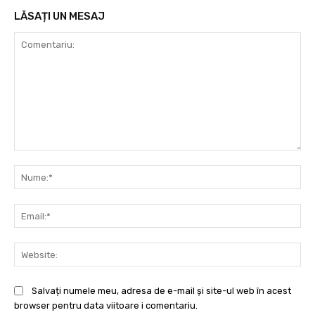
LĂSAȚI UN MESAJ
Comentariu:
Nu
Ema
Web
Salvați numele meu, adresa de e-mail și site-ul web în acest
browser pentru data viitoare i comentariu.