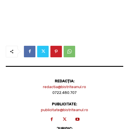
REDACȚIA:
redactia@bistriteanul.ro
0722.480.707
PUBLICITATE:
publicitate@bistriteanul.ro
JURIDIC: