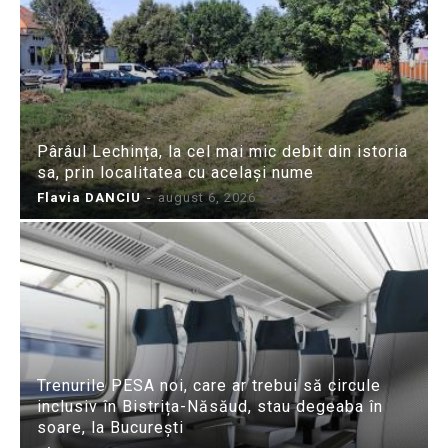
Pârâul Lechința, la cel mai mic debit din istoria
sa, prin localitatea cu același nume
Flavia DANCIU
-
august 6, 2026
Trenurile PESA noi, care ar trebui să circule
inclusiv în Bistrița-Năsăud, stau degeaba în
soare, la București