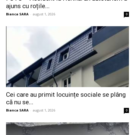
ajuns cu roțile...
Bianca SARA
-
august 1, 2026
0
Cei care au primit locuințe sociale se plâng
că nu se...
Bianca SARA
-
august 1, 2026
0