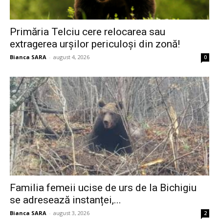
Primăria Telciu cere relocarea sau
extragerea urșilor periculoși din zonă!
Bianca SARA
-
august 4, 2026
0
Familia femeii ucise de urs de la Bichigiu
se adresează instanței,...
Bianca SARA
-
august 3, 2026
2