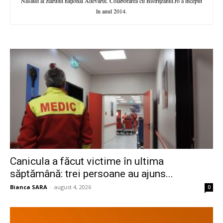
Năsăud al ziarului național Adevărul. Colaborarea cu Bistrițeanul.ro a început
în anul 2014.
Canicula a făcut victime în ultima
săptămână: trei persoane au ajuns...
Bianca SARA
-
august 4, 2026
0