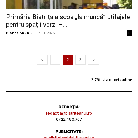
Primăria Bistrița a scos „la muncă” utilajele
pentru spații verzi –...
Bianca SARA
-
iulie 31, 2026
0
1
2
3
2.731 vizitatori online
REDACȚIA:
redactia@bistriteanul.ro
0722.480.707
PUBLICITATE:
publicitate@bistriteanul.ro