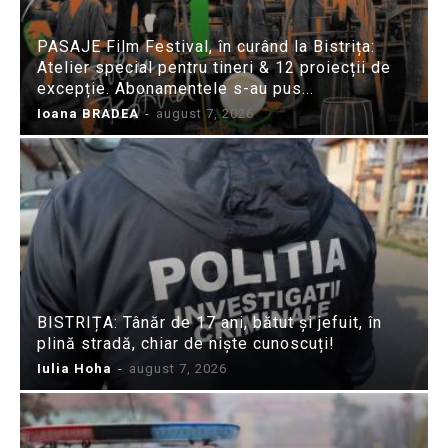
PASAJE Film Festival, în curând la Bistrița:
Atelier special pentru tineri & 12 proiecții de
excepție. Abonamentele s-au pus...
Ioana BRADEA
-
august 7, 2026
BISTRIȚA: Tânăr de 17 ani, bătut și jefuit, în
plină stradă, chiar de niște cunoscuți!
Iulia Hoha
-
august 7, 2026