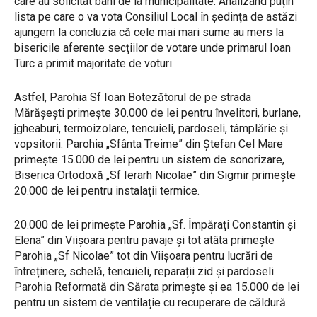
care au solicitat bani de la municipalitate. Analizând puțin
lista pe care o va vota Consiliul Local în ședința de astăzi
ajungem la concluzia că cele mai mari sume au mers la
bisericile aferente secțiilor de votare unde primarul Ioan
Turc a primit majoritate de voturi.
Astfel, Parohia Sf Ioan Botezătorul de pe strada
Mărășești primește 30.000 de lei pentru învelitori, burlane,
jgheaburi, termoizolare, tencuieli, pardoseli, tâmplărie și
vopsitorii. Parohia „Sfânta Treime” din Ștefan Cel Mare
primește 15.000 de lei pentru un sistem de sonorizare,
Biserica Ortodoxă „Sf Ierarh Nicolae” din Sigmir primește
20.000 de lei pentru instalații termice.
20.000 de lei primește Parohia „Sf. Împărați Constantin și
Elena” din Viișoara pentru pavaje și tot atâta primește
Parohia „Sf Nicolae” tot din Viișoara pentru lucrări de
întreținere, schelă, tencuieli, reparații zid și pardoseli.
Parohia Reformată din Sărata primește și ea 15.000 de lei
pentru un sistem de ventilație cu recuperare de căldură.