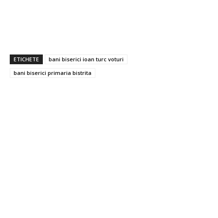
ETICHETE
bani biserici ioan turc voturi
bani biserici primaria bistrita