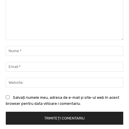
Comentariu:
Nu
Ema
Web
Salvați numele meu, adresa de e-mail și site-ul web în acest
browser pentru data viitoare i comentariu.