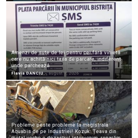
Amenzi de sute de lei pentru cei fără vinietă
care nu achită nici taxa de parcare, indiferent
unde parchează
Flavia DANCIU
-
august 7, 2026
Probleme peste probleme la magistrala
Aquabis de pe Industriei! Kozuk: Țeava din
metal veche e dezastru! Intervenim, reparăm,