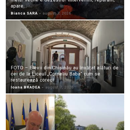
apare...
Bianca SARA
-
august 7, 2026
FOTO – Elevii din Chișinău au învățat alături de
cei de la Liceul „Corneliu Baba” cum se
restaurează corect...
Ioana BRADEA
-
august 7, 2026