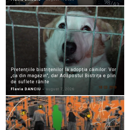
Pretențiile bistrițenilor la adopția câinilor: Vor
„ca din magazin”, dar Adăpostul Bistrița e plin
de suflete rănite
Flavia DANCIU
-
august 7, 2026