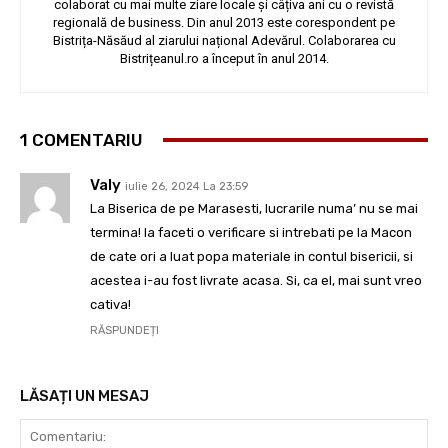
colaborat cu mai multe ziare locale și câțiva ani cu o revistă
regională de business. Din anul 2013 este corespondent pe
Bistrița-Năsăud al ziarului național Adevărul. Colaborarea cu
Bistrițeanul.ro a început în anul 2014.
1 COMENTARIU
Valy
iulie 26, 2024 La 23:59
La Biserica de pe Marasesti, lucrarile numa’ nu se mai
termina! Ia faceti o verificare si intrebati pe la Macon
de cate ori a luat popa materiale in contul bisericii, si
acestea i-au fost livrate acasa. Si, ca el, mai sunt vreo
cativa!
RĂSPUNDEȚI
LĂSAȚI UN MESAJ