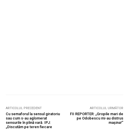
ARTICOLUL PRECEDENT
ARTICOLUL URMĂTOR
Cu semaforul la sensul giratoriu
FII REPORTER: „Gropile mari de
sau cum s-au aglomerat
pe Odobescu mi-au distrus
sensurile în plină vară. IPJ:
mașina!”
„Discutăm pe teren fiecare