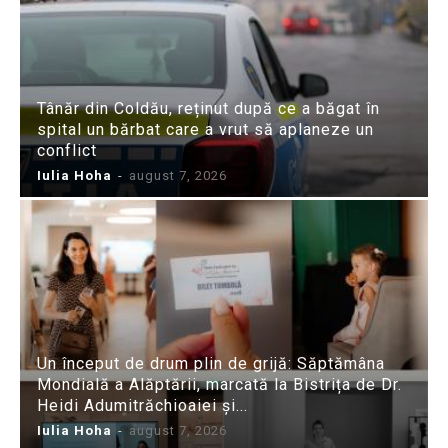
Tânăr din Coldău, reținut după ce a băgat în
spital un bărbat care a vrut să aplaneze un
conflict
Iulia Hoha
-
august 7, 2026
Un început de drum plin de grijă: Săptămâna
Mondială a Alăptării, marcată la Bistrița de Dr.
Heidi Adumitrăchioaiei și...
Iulia Hoha
-
august 7, 2026