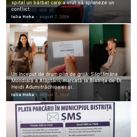
spital un bărbat care a vrut să aplaneze un
conflict
Iulia Hoha
-
august 7, 2026
Un început de drum plin de grijă: Săptămâna
Mondială a Alăptării, marcată la Bistrița de Dr.
Heidi Adumitrăchioaiei și...
Iulia Hoha
-
august 7, 2026