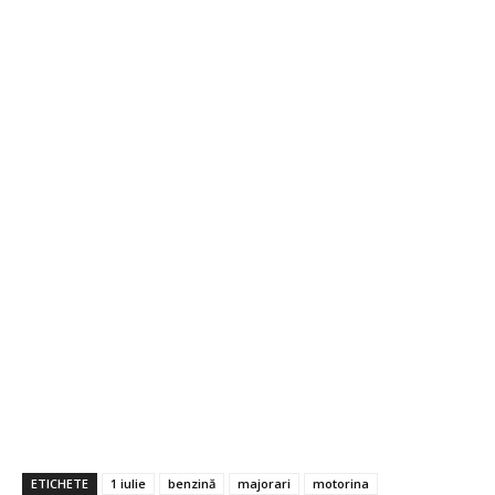
ETICHETE
1 iulie
benzină
majorari
motorina