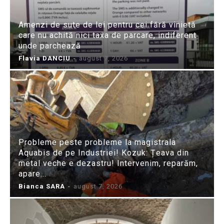
Amenzi de sute de lei pentru cei fără vinietă
care nu achită nici taxa de parcare, indiferent
unde parchează
Flavia DANCIU
-
august 7, 2026
Probleme peste probleme la magistrala
Aquabis de pe Industriei! Kozuk: Țeava din
metal veche e dezastru! Intervenim, reparăm,
apare...
Bianca SARA
-
august 7, 2026