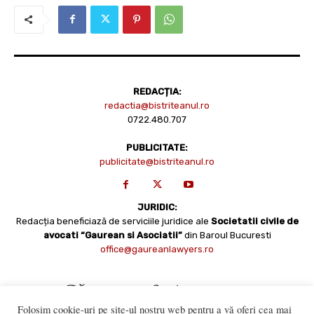
REDACȚIA:
redactia@bistriteanul.ro
0722.480.707
PUBLICITATE:
publicitate@bistriteanul.ro
JURIDIC:
Redacția beneficiază de serviciile juridice ale
Societatii civile de
avocati “Gaurean si Asociatii”
din Baroul Bucuresti
office@gaureanlawyers.ro
Folosim cookie-uri pe site-ul nostru web pentru a vă oferi cea mai