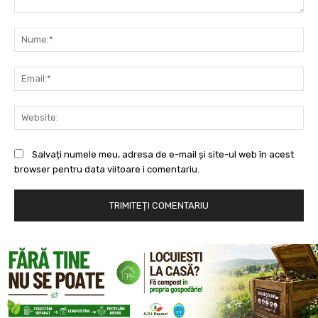
Comentariu:
Nu
Ema
Web
Salvați numele meu, adresa de e-mail și site-ul web în acest
browser pentru data viitoare i comentariu.