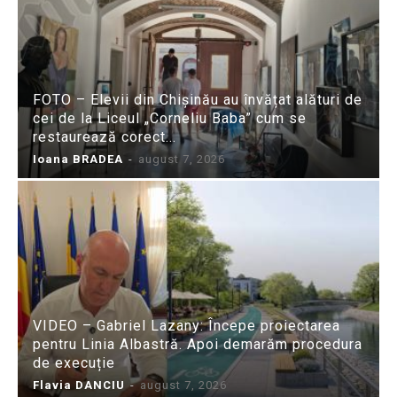
FOTO – Elevii din Chișinău au învățat alături de
cei de la Liceul „Corneliu Baba” cum se
restaurează corect...
Ioana BRADEA
-
august 7, 2026
VIDEO – Gabriel Lazany: Începe proiectarea
pentru Linia Albastră. Apoi demarăm procedura
de execuție
Flavia DANCIU
-
august 7, 2026