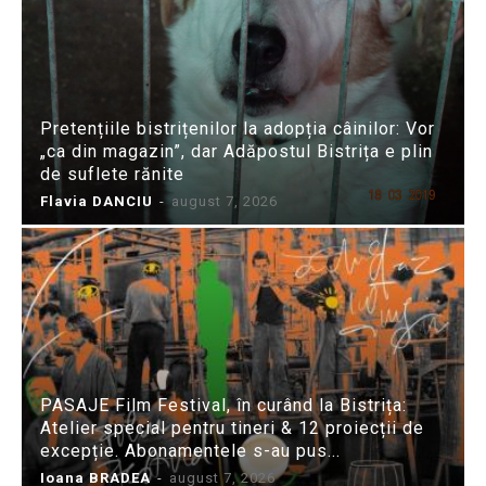
Pretențiile bistrițenilor la adopția câinilor: Vor
„ca din magazin”, dar Adăpostul Bistrița e plin
de suflete rănite
Flavia DANCIU
-
august 7, 2026
PASAJE Film Festival, în curând la Bistrița:
Atelier special pentru tineri & 12 proiecții de
excepție. Abonamentele s-au pus...
Ioana BRADEA
-
august 7, 2026