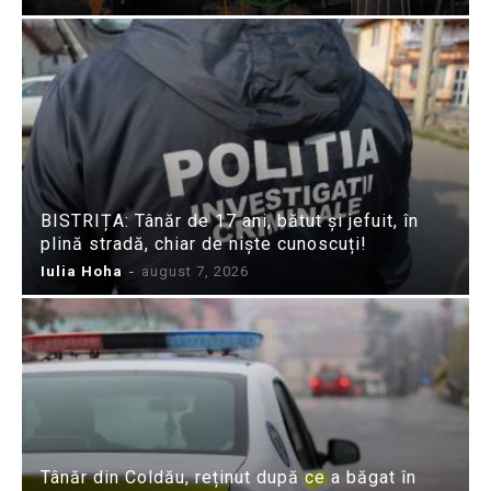
BISTRIȚA: Tânăr de 17 ani, bătut și jefuit, în
plină stradă, chiar de niște cunoscuți!
Iulia Hoha
-
august 7, 2026
Tânăr din Coldău, reținut după ce a băgat în