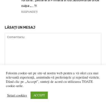
furtuna… peste el si Primaria a fost absolvita de orice ”
culpa „… ?!
RĂSPUNDEȚI
LĂSAȚI UN MESAJ
Folosim cookie-uri pe site-ul nostru web pentru a vă oferi cea mai
Comentariu:
relevantă experiență, amintindu-vă preferințele și repetând vizitele.
Nu
Dând clic pe „Accept”, sunteți de acord cu utilizarea TOATE
cookie-urile.
Ema
Setari cookies
ACCEPT
Web