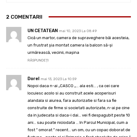
2 COMENTARII
UN CETATEAN
mai 10, 2023 La 08:49
Cică un martor, camera de supraveghere băi acesteia,
un frustrat șia montat camera la balcon să-și
urmărească, vecinii, mașina
RĂSPUNDEȚI
Dorel
mai 13, 2023 La 10:59
Nopoi daca n-ai „CASCO „… ala esti… , ca cei care
locuiesc acolo si au construit acele acoperisuri
alandala si aiurea, fara autorizatie si fara sa fie
construite de firme si societati autorizate, n-ai pe cine
da in judecata si daca-i dai… vei fi despagubit peste 10
ani… sau poate niciodata … In Parcul Municipal, cum a
fost ” omorat ” recent… un om, cu un copac doborat de