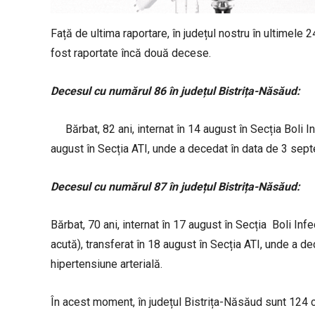
Față de ultima raportare, în județul nostru în ultimele
fost raportate încă două decese.
Decesul cu numărul 86 în județul Bistrița-Năsăud:
Bărbat, 82 ani, internat în 14 august în Secția Boli
august în Secția ATI, unde a decedat în data de 3 septe
Decesul cu numărul 87 în județul Bistrița-Năsăud:
Bărbat, 70 ani, internat în 17 august în Secția Boli In
acută), transferat în 18 august în Secția ATI, unde a de
hipertensiune arterială.
În acest moment, în județul Bistrița-Năsăud sunt 124 c