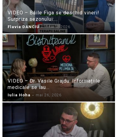
VIDEO – Băile Figa se deschid vineri!
Surpriza sezonului:...
Flavia DANCIU
-
iunie 9, 2026
VIDEO – Dr. Vasile Grajdu: Informațiile
medicale se iau...
Iulia Hoha
-
mai 26, 2026