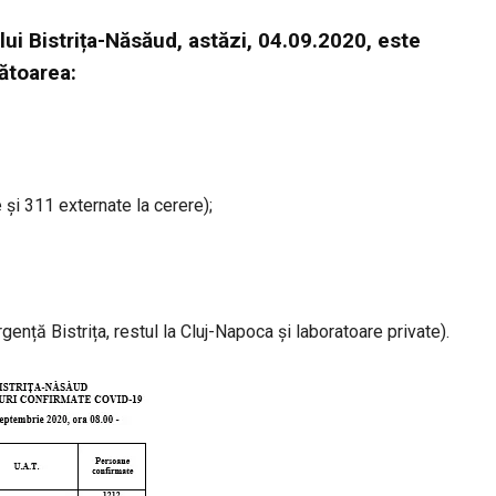
lui Bistrița-Năsăud, astăzi, 04.09.2020, este
ătoarea:
și 311 externate la cerere);
ență Bistrița, restul la Cluj-Napoca și laboratoare private).