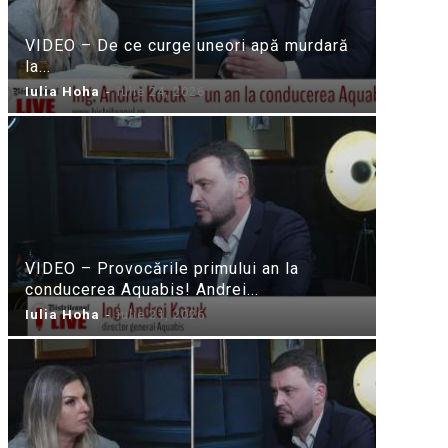
VIDEO – De ce curge uneori apă murdară
la...
Iulia Hoha
-
iulie 24, 2026
VIDEO – Provocările primului an la
conducerea Aquabis! Andrei...
Iulia Hoha
-
iulie 21, 2026