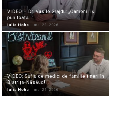
VIDEO – Dr. Vasile Grajdu: „Oamenii își
pun toată...
Iulia Hoha
-
mai 22, 2026
VIDEO: Suflu de medici de familie tineri în
Bistrița-Năsăud!...
Iulia Hoha
-
mai 21, 2026