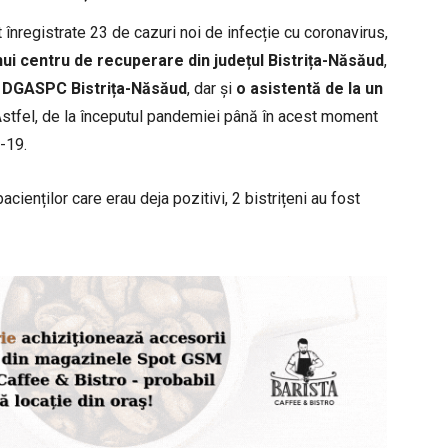
st înregistrate 23 de cazuri noi de infecție cu coronavirus,
unui centru de recuperare din județul Bistrița-Năsăud
,
al DGASPC Bistrița-Năsăud
, dar și
o asistentă de la un
Astfel, de la începutul pandemiei până în acest moment
-19.
acienților care erau deja pozitivi, 2 bistrițeni au fost