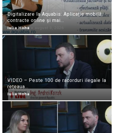
Digitalizare la Aquabis: Aplicație mobilă,
contracte online și mai...
Iulia Hoha
-
august 3, 2026
VIDEO – Peste 100 de racorduri ilegale la
rețeaua...
Iulia Hoha
-
iulie 31, 2026