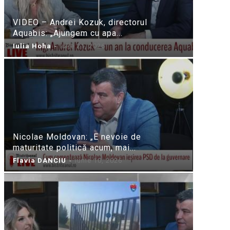
VIDEO – Andrei Kozuk, directorul
Aquabis: „Ajungem cu apa...
Iulia Hoha
-
iulie 21, 2026
Nicolae Moldovan: „E nevoie de
maturitate politică acum, mai...
Flavia DANCIU
-
iunie 10, 2026