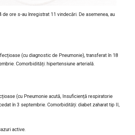
 24 de ore s-au înregistrat 11 vindecări. De asemenea, au
 Infecțioase (cu diagnostic de Pneumonie), transferat în 18
mbrie. Comorbidități: hipertensiune arterială.
fecțioase (cu Pneumonie acută, Insuficiență respiratorie
cedat în 3 septembrie. Comorbidități: diabet zaharat tip II,
azuri active.