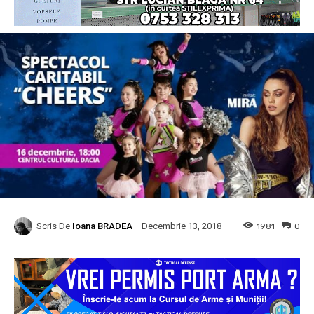
Scris De
Ioana BRADEA
1981
0
Decembrie 13, 2018