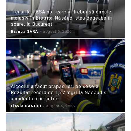
Trenurile PESA noi, care ar trebui să circule
inclusiv în Bistrița-Năsăud, stau degeaba în
soare, la București
Bianca SARA
-
august 6, 2026
Alcoolul a făcut prăpăd ieri pe șosele:
Rezultat record de 1,27 mg/l la Năsăud și
accident cu un șofer...
Flavia DANCIU
-
august 6, 2026