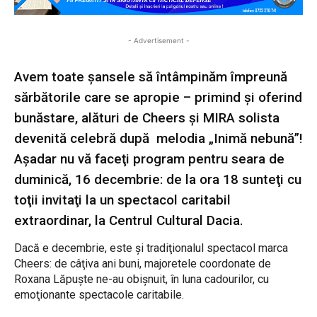
- Advertisement -
Avem toate şansele să întâmpinăm împreună
sărbătorile care se apropie – primind și oferind
bunăstare, alături de Cheers și MIRA solista
devenită celebră după melodia „Inimă nebună”!
Aşadar nu vă faceţi program pentru seara de
duminică, 16 decembrie: de la ora 18 sunteţi cu
toţii invitaţi la un spectacol caritabil
extraordinar, la Centrul Cultural Dacia.
Dacă e decembrie, este şi tradiţionalul spectacol marca
Cheers: de câţiva ani buni, majoretele coordonate de
Roxana Lăpuşte ne-au obişnuit, în luna cadourilor, cu
emoţionante spectacole caritabile.