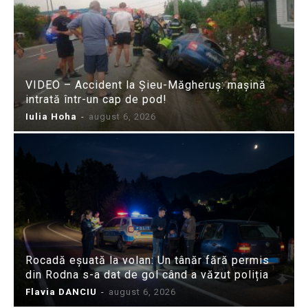
VIDEO – Accident la Șieu-Măgheruș: mașină
intrată într-un cap de pod!
Iulia Hoha
-
august 6, 2026
Rocadă eșuată la volan: Un tânăr fără permis
din Rodna s-a dat de gol când a văzut poliția
Flavia DANCIU
-
august 6, 2026