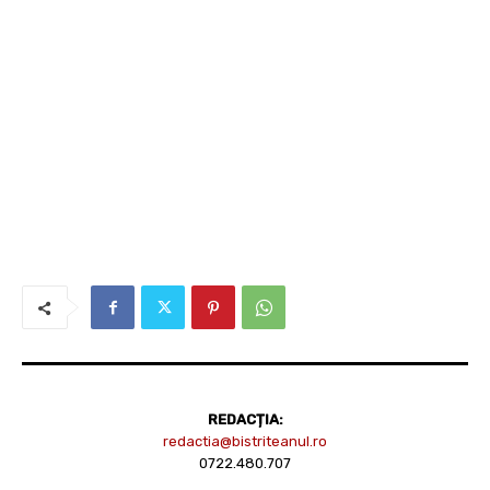
REDACȚIA:
redactia@bistriteanul.ro
0722.480.707