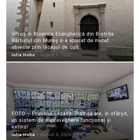
Intrus în Biserica Evanghelică din Bistrița:
Bărbatul din Mureș s-a apucat de mutat
obiecte prin lăcașul de cult
Iulia Hoha
-
august 6, 2026
FOTO – Primarul Lazany: Bistrița are, în sfârșit,
un sistem de supraveghere funcțional și
extins!
Iulia Hoha
-
august 6, 2026