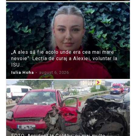
„A ales să fie acolo unde era cea mai mare
nevoie”: Lecția de curaj a Alexiei, voluntar la
ISU...
Iulia Hoha
-
august 6, 2026
FOTO: Accident la Coldău, cu mai multe