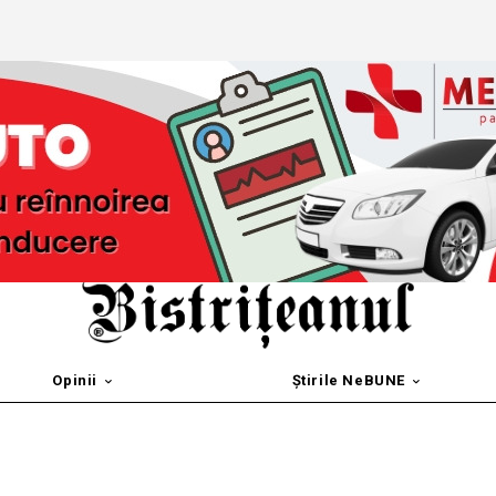
Opinii
Știrile NeBUNE