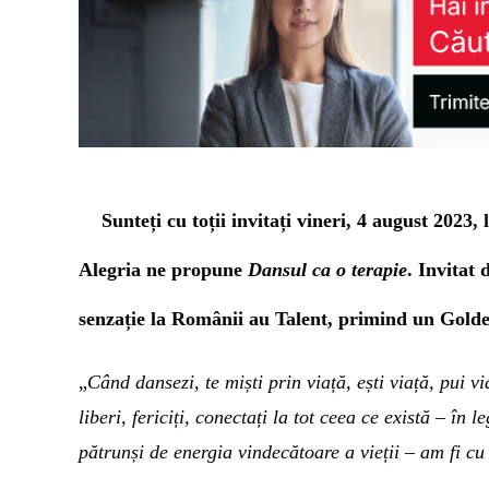
Sunteți cu toții invitați vineri, 4 august 2023,
Alegria ne propune
Dansul ca o terapie
. Invitat
senzație la Românii au Talent, primind un Gold
„
Când dansezi, te miști prin viață, ești viață, pui
liberi, fericiți, conectați la tot ceea ce există – î
pătrunși de energia vindecătoare a vieții – am fi cu t