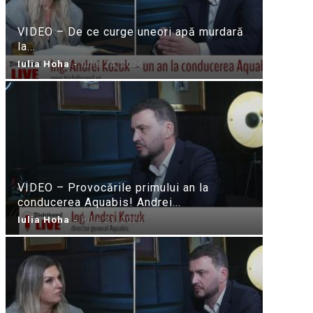
VIDEO – De ce curge uneori apă murdară
la...
Iulia Hoha
-
iulie 24, 2026
VIDEO – Provocările primului an la
conducerea Aquabis! Andrei...
Iulia Hoha
-
iulie 21, 2026