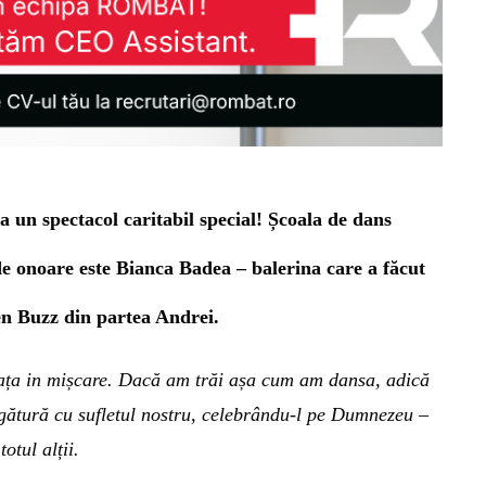
 la un spectacol caritabil special! Școala de dans
 de onoare este Bianca Badea – balerina care a făcut
en Buzz din partea Andrei.
 viața in mișcare. Dacă am trăi așa cum am dansa, adică
n legătură cu sufletul nostru, celebrându-l pe Dumnezeu –
otul alții.