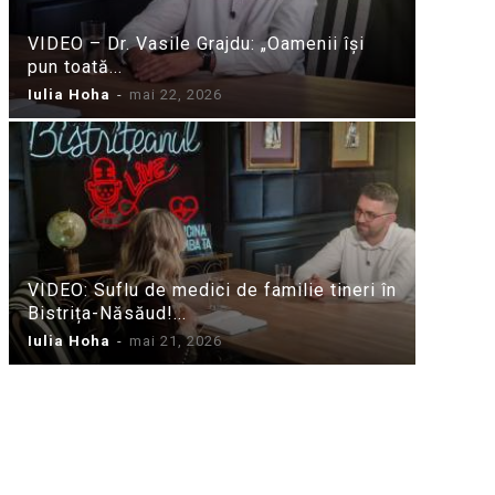
VIDEO – Dr. Vasile Grajdu: „Oamenii își
pun toată...
Iulia Hoha
-
mai 22, 2026
VIDEO: Suflu de medici de familie tineri în
Bistrița-Năsăud!...
Iulia Hoha
-
mai 21, 2026