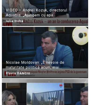
VIDEO – Andrei Kozuk, directorul
Aquabis: „Ajungem cu apa...
Iulia Hoha
-
iulie 21, 2026
Nicolae Moldovan: „E nevoie de
maturitate politică acum, mai...
Flavia DANCIU
-
iunie 10, 2026