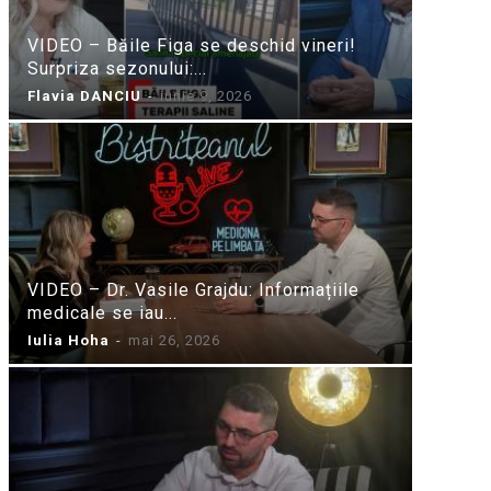
VIDEO – Băile Figa se deschid vineri!
Surpriza sezonului:...
Flavia DANCIU
-
iunie 9, 2026
VIDEO – Dr. Vasile Grajdu: Informațiile
medicale se iau...
Iulia Hoha
-
mai 26, 2026