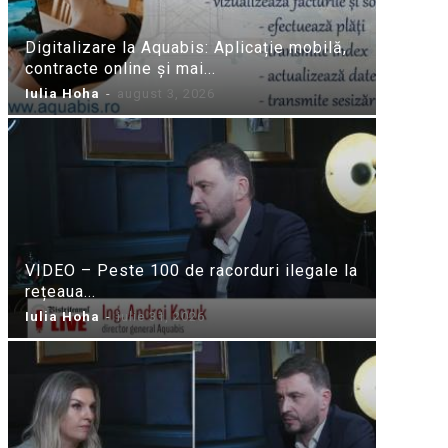
Digitalizare la Aquabis: Aplicație mobilă,
contracte online și mai...
Iulia Hoha
-
august 3, 2026
VIDEO – Peste 100 de racorduri ilegale la
rețeaua...
Iulia Hoha
-
iulie 31, 2026