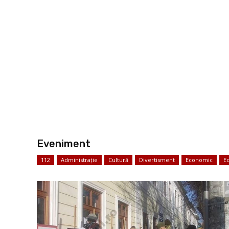
Eveniment
112
Administrație
Cultură
Divertisment
Economic
E