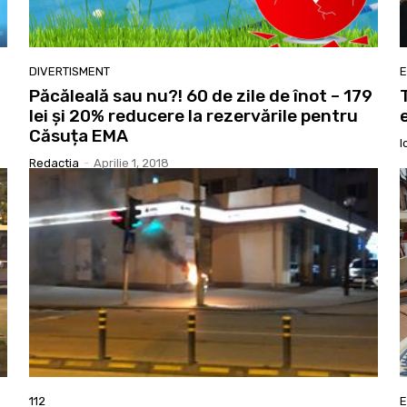
DIVERTISMENT
E
Păcăleală sau nu?! 60 de zile de înot – 179
lei și 20% reducere la rezervările pentru
Căsuța EMA
I
Redactia
-
Aprilie 1, 2018
112
E