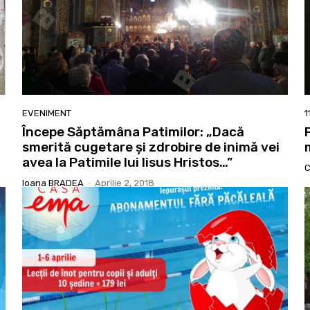
EVENIMENT
1
Începe Săptămâna Patimilor: „Dacă
smerită cugetare şi zdrobire de inimă vei
avea la Patimile lui Iisus Hristos…”
C
Ioana BRADEA
-
Aprilie 2, 2018