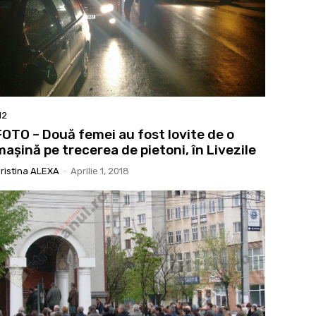
12
FOTO – Două femei au fost lovite de o
mașină pe trecerea de pietoni, în Livezile
ristina ALEXA
-
Aprilie 1, 2018