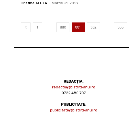
Cristina ALEXA
-
Martie 31, 2018
...
...
1
880
881
882
888
REDACȚIA:
redactia@bistriteanul.ro
0722.480.707
PUBLICITATE:
publicitate@bistriteanul.ro