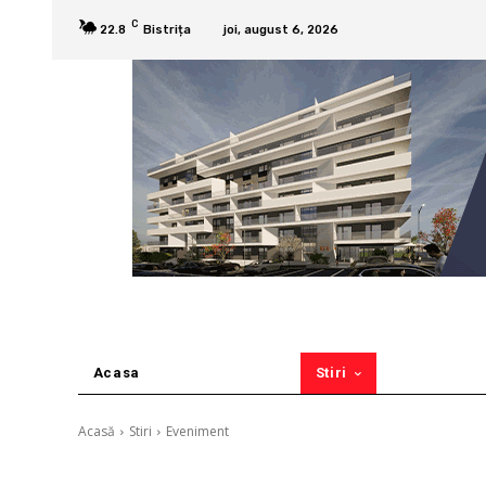
C
22.8
Bistrița
joi, august 6, 2026
Acasa
Stiri
Acasă
Stiri
Eveniment