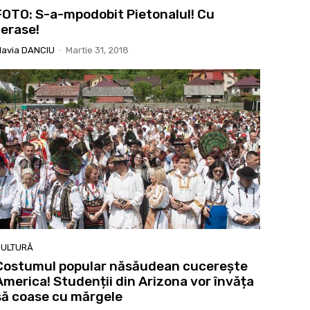
FOTO: S-a-mpodobit Pietonalul! Cu
terase!
lavia DANCIU
-
Martie 31, 2018
ULTURĂ
Costumul popular năsăudean cucerește
America! Studenții din Arizona vor învăța
să coase cu mărgele