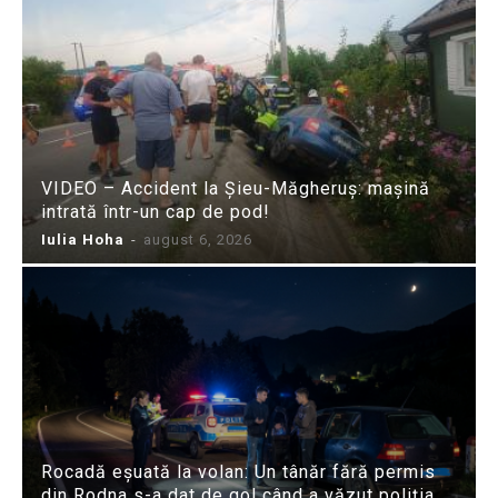
VIDEO – Accident la Șieu-Măgheruș: mașină
intrată într-un cap de pod!
Iulia Hoha
-
august 6, 2026
Rocadă eșuată la volan: Un tânăr fără permis
din Rodna s-a dat de gol când a văzut poliția