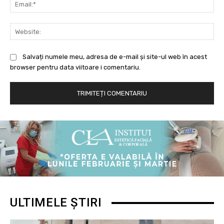
Ema
Web
Salvați numele meu, adresa de e-mail și site-ul web în acest
browser pentru data viitoare i comentariu.
ULTIMELE ȘTIRI