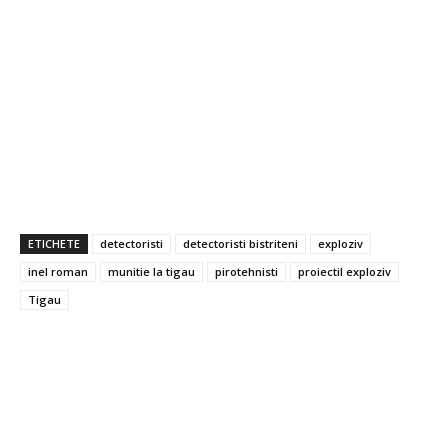
ETICHETE
detectoristi
detectoristi bistriteni
exploziv
inel roman
munitie la tigau
pirotehnisti
proiectil exploziv
Tigau