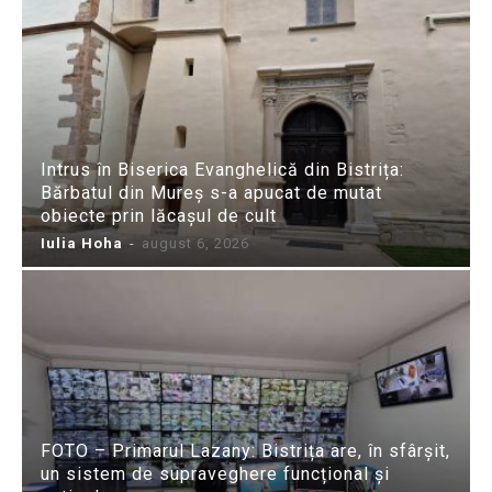
Intrus în Biserica Evanghelică din Bistrița:
Bărbatul din Mureș s-a apucat de mutat
obiecte prin lăcașul de cult
Iulia Hoha
-
august 6, 2026
FOTO – Primarul Lazany: Bistrița are, în sfârșit,
un sistem de supraveghere funcțional și