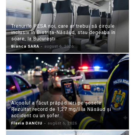
Trenurile PESA noi, care ar trebui să circule
inclusiv în Bistrița-Năsăud, stau degeaba în
soare, la București
Bianca SARA
-
august 6, 2026
Alcoolul a făcut prăpăd ieri pe șosele:
Rezultat record de 1,27 mg/l la Năsăud și
accident cu un șofer...
Flavia DANCIU
-
august 6, 2026