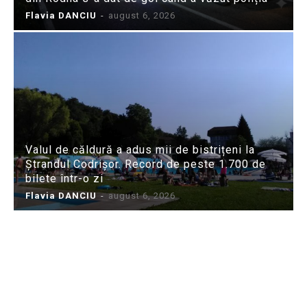
Flavia DANCIU
-
august 6, 2026
Valul de căldură a adus mii de bistrițeni la
Ștrandul Codrișor. Record de peste 1.700 de
bilete într-o zi
Flavia DANCIU
-
august 6, 2026