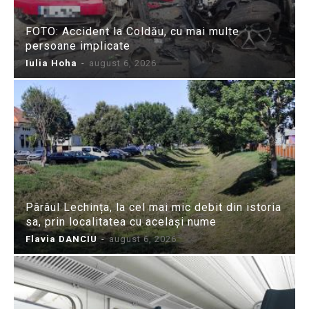
FOTO: Accident la Coldău, cu mai multe
persoane implicate
Iulia Hoha
-
august 6, 2026
Pârâul Lechința, la cel mai mic debit din istoria
sa, prin localitatea cu același nume
Flavia DANCIU
-
august 6, 2026