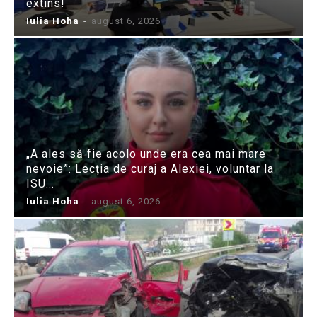
extins!
Iulia Hoha
-
august 6, 2026
„A ales să fie acolo unde era cea mai mare
nevoie”: Lecția de curaj a Alexiei, voluntar la
ISU...
Iulia Hoha
-
august 6, 2026