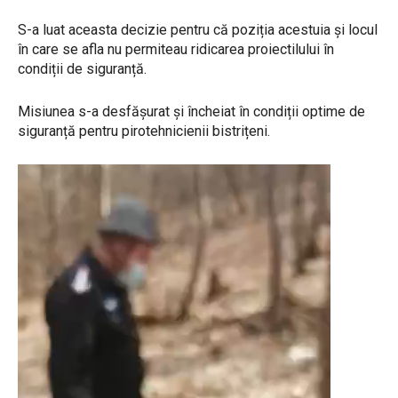
S-a luat aceasta decizie pentru că poziția acestuia și locul
în care se afla nu permiteau ridicarea proiectilului în
condiții de siguranță.
Misiunea s-a desfășurat și încheiat în condiții optime de
siguranță pentru pirotehnicienii bistrițeni.
P
l
a
y
e
r
v
i
d
e
o