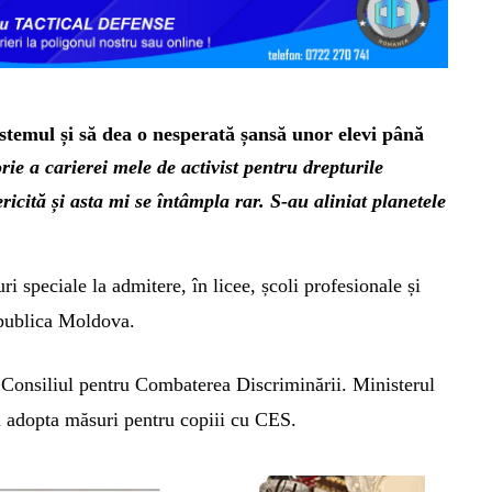
istemul și să dea o nesperată șansă unor elevi până
ie a carierei mele de activist pentru drepturile
ricită și asta mi se întâmpla rar. S-au aliniat planetele
ri speciale la admitere, în licee, școli profesionale și
Republica Moldova.
 de Consiliul pentru Combaterea Discriminării.
Ministerul
 a adopta măsuri
pentru copiii cu CES.