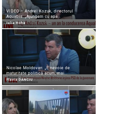
VIDEO – Andrei Kozuk, directorul
Aquabis: „Ajungem cu apa...
Iulia Hoha
-
iulie 21, 2026
Nicolae Moldovan: „E nevoie de
maturitate politică acum, mai...
Flavia DANCIU
-
iunie 10, 2026