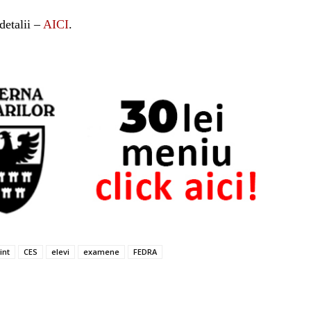
detalii –
AICI
.
int
CES
elevi
examene
FEDRA