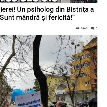
rei! Un psiholog din Bistrița a
Sunt mândră și fericită!”
6963
0