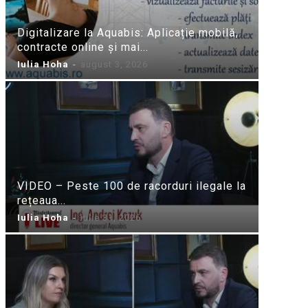
Digitalizare la Aquabis: Aplicație mobilă,
contracte online și mai...
Iulia Hoha
-
august 3, 2026
VIDEO – Peste 100 de racorduri ilegale la
rețeaua...
Iulia Hoha
-
iulie 31, 2026