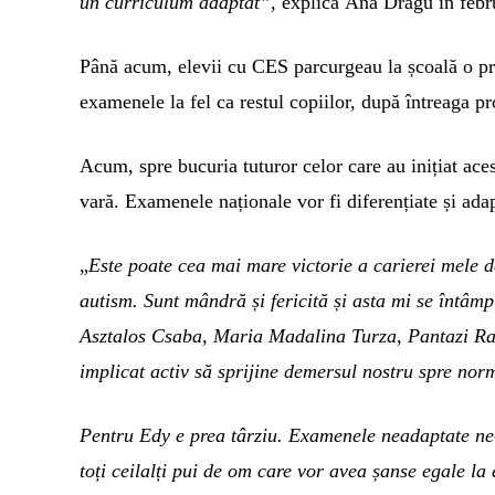
un curriculum adaptat”,
explica
Ana Dragu în febr
Până acum, elevii cu CES parcurgeau la școală o pr
examenele la fel ca restul copiilor, după întreaga p
Acum, spre bucuria tuturor celor care au inițiat ace
vară. E
xamenele naționale vor fi diferențiate și adap
„
Este p
oate cea mai mare victorie a carierei mele de
autism. Sunt mândră și fericită și asta mi se întâmp
Asztalos Csaba
,
Maria Madalina Turza
,
Pantazi R
implicat activ să sprijine demersul nostru spre norm
Pentru Edy e prea târziu. Examenele neadaptate n
toți ceilalți pui de om care vor avea șanse egale la