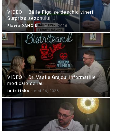
VIDEO – Băile Figa se deschid vineri!
Surpriza sezonului:...
Flavia DANCIU
-
iunie 9, 2026
VIDEO – Dr. Vasile Grajdu: Informațiile
medicale se iau...
Iulia Hoha
-
mai 26, 2026