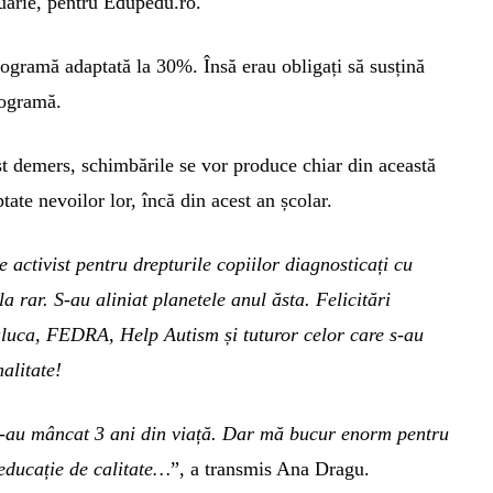
uarie, pentru Edupedu.ro.
ogramă adaptată la 30%. Însă erau obligați să susțină
rogramă.
st demers, schimbările se vor produce chiar din această
tate nevoilor lor, încă din acest an școlar.
 activist pentru drepturile copiilor diagnosticați cu
la rar. S-au aliniat planetele anul ăsta.
Felicitări
aluca, FEDRA
,
Help Autism
și tuturor celor care s-au
alitate!
e-au mâncat 3 ani din viață. Dar mă bucur enorm pentru
 educație de calitate…
”, a transmis Ana Dragu.