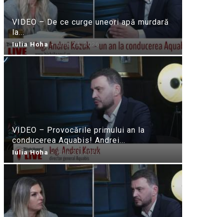
VIDEO – De ce curge uneori apă murdară
la...
Iulia Hoha
-
iulie 24, 2026
VIDEO – Provocările primului an la
conducerea Aquabis! Andrei...
Iulia Hoha
-
iulie 21, 2026