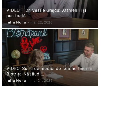
VIDEO – Dr. Vasile Grajdu: „Oamenii își
pun toată...
Iulia Hoha
-
mai 22, 2026
VIDEO: Suflu de medici de familie tineri în
Bistrița-Năsăud!...
Iulia Hoha
-
mai 21, 2026