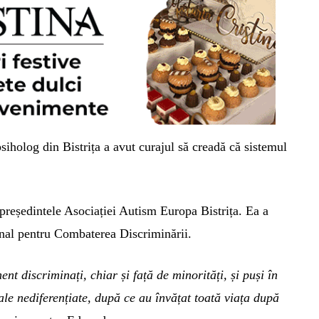
siholog din Bistrița a avut curajul să creadă că sistemul
 președintele Asociației Autism Europa Bistrița.
Ea a
ional pentru Combaterea Discriminării.
nt discriminați, chiar și față de minorități, și puși în
ale nediferențiate, după ce au învățat toată viața după