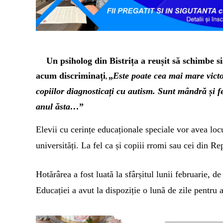
Un psiholog din Bistrița a reușit să schimbe s
acum discriminați
„
Este p
oate cea mai mare victor
,
copiilor diagnosticați cu autism. Sunt mândră și fe
anul ăsta…
”
Elevii cu cerințe educaționale speciale vor avea locu
universități. La fel ca și copiii rromi sau cei din 
Hotărârea a fost luată la sfârșitul lunii februarie,
Educației a avut la dispoziție o lună de zile pentru