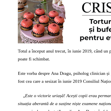
Totul a început anul trecut, în iunie 2019, când un p
poate fi schimbat.
Este vorba despre
Ana Dragu, psiholog clinician și
fost cea care a sesizat în iunie 2019 Consiliul Naț
„
E
ste o victorie uriașă! Acești copii erau permane
situația aberantă de a susține niște examene națion