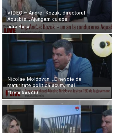
VIDEO – Andrei Kozuk, directorul
Aquabis: „Ajungem cu apa...
Iulia Hoha
-
iulie 21, 2026
Nicolae Moldovan: „E nevoie de
maturitate politică acum, mai...
Flavia DANCIU
-
iunie 10, 2026