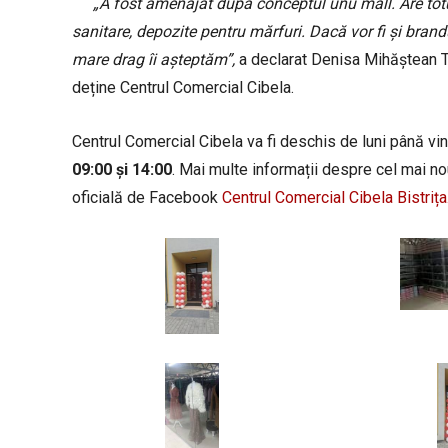
„A fost amenajat după conceptul unu mall. Are totul 
sanitare, depozite pentru mărfuri. Dacă vor fi și brandur
mare drag îi așteptăm”,
a declarat Denisa Mihăștean Tă
deține Centrul Comercial Cibela.
Centrul Comercial Cibela va fi deschis de luni până vin
09:00 și 14:00
. Mai multe informații despre cel mai no
oficială de Facebook
Centrul Comercial Cibela Bistrița