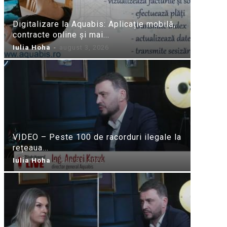
Digitalizare la Aquabis: Aplicație mobilă,
contracte online și mai...
Iulia Hoha
-
august 3, 2026
VIDEO – Peste 100 de racorduri ilegale la
rețeaua...
Iulia Hoha
-
iulie 31, 2026