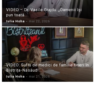
VIDEO – Dr. Vasile Grajdu: „Oamenii își
pun toată...
Iulia Hoha
-
mai 22, 2026
VIDEO: Suflu de medici de familie tineri în
Bistrița-Năsăud!...
Iulia Hoha
-
mai 21, 2026