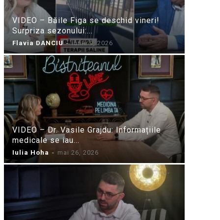
VIDEO – Băile Figa se deschid vineri!
Surpriza sezonului:...
Flavia DANCIU
-
iunie 9, 2026
VIDEO – Dr. Vasile Grajdu: Informațiile
medicale se iau...
Iulia Hoha
-
mai 26, 2026