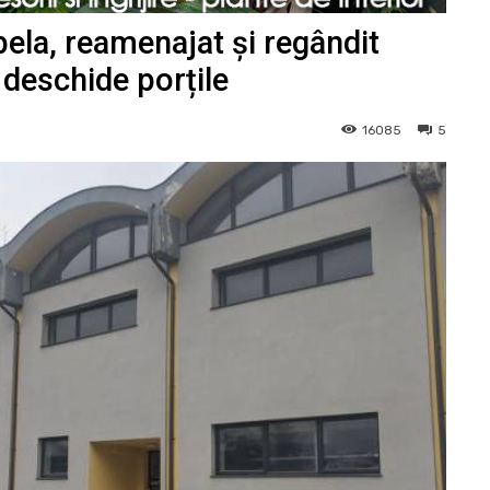
ela, reamenajat și regândit
 deschide porțile
16085
5