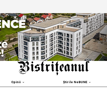
Opinii
Știrile NeBUNE