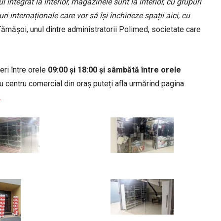
integrat la interior, magazinele sunt la interior, cu grupuri
i internaționale care vor să își închirieze spații aici, cu
mășoi, unul dintre administratorii Polimed, societate care
eri între orele
09:00 și 18:00 și sâmbătă între orele
u centru comercial din oraș puteți afla urmărind pagina
.