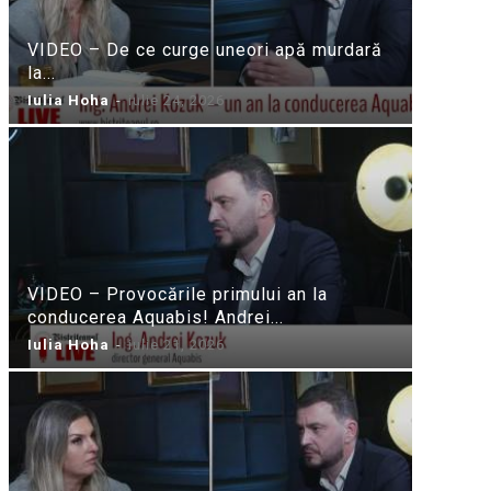
VIDEO – De ce curge uneori apă murdară
la...
Iulia Hoha
-
iulie 24, 2026
VIDEO – Provocările primului an la
conducerea Aquabis! Andrei...
Iulia Hoha
-
iulie 21, 2026