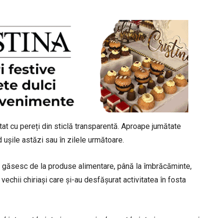
tat cu pereți din sticlă transparentă. Aproape jumătate
hid ușile astăzi sau în zilele următoare.
la găsesc de la produse alimentare, până la îmbrăcăminte,
vechii chiriași care și-au desfășurat activitatea în fosta