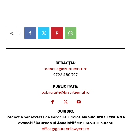
REDACȚIA:
redactia@bistriteanul.ro
0722.480.707
PUBLICITATE:
publicitate@bistriteanul.ro
JURIDIC:
Redacția beneficiază de serviciile juridice ale
Societatii civile de
avocati “Gaurean si Asociatii”
din Baroul Bucuresti
office@gaureanlawyers.ro