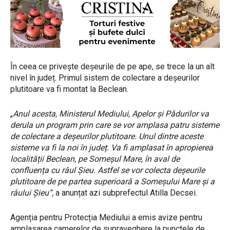
În ceea ce privește deșeurile de pe ape, se trece la un alt
nivel în județ. Primul sistem de colectare a deșeurilor
plutitoare va fi montat la Beclean.
„
Anul acesta, Ministerul Mediului, Apelor și Pădurilor va
derula un program prin care se vor amplasa patru sisteme
de colectare a deșeurilor plutitoare. Unul dintre aceste
sisteme va fi la noi în județ. Va fi amplasat în apropierea
localității Beclean, pe Someșul Mare, în aval de
confluența cu râul Șieu. Astfel se vor colecta deșeurile
plutitoare de pe partea superioară a Someșului Mare și a
râului Șieu”,
a anunțat azi subprefectul Atilla Decsei.
Agenția pentru Protecția Mediului a emis avize pentru
amplasarea camerelor de supraveghere la punctele de