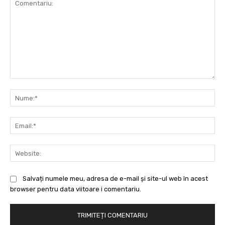
Comentariu:
Nu
Ema
Web
Salvați numele meu, adresa de e-mail și site-ul web în acest
browser pentru data viitoare i comentariu.