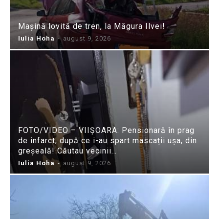
Mașină lovită de tren, la Măgura Ilvei!
Iulia Hoha
-
august 9, 2026
FOTO/VIDEO – VIIȘOARA: Pensionară în prag
de infarct, după ce i-au spart mascații ușa, din
greșeală! Căutau vecinii…
Iulia Hoha
-
august 9, 2026