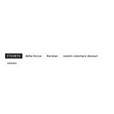
ETICHETE
Atilla Decse
Beclean
sistem colectare deseuri
somes