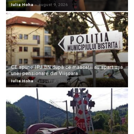
Iulia Hoha
-
august 9, 2026
CE spune IPJ BN după ce mascații au spart ușa
unei pensionare din Viișoara
Iulia Hoha
-
august 9, 2026