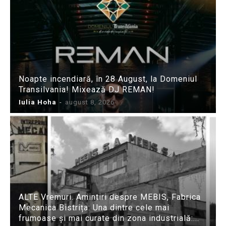
Noapte incendiară, în 28 August, la Domeniul
Transilvania! Mixează DJ REMAN!
Iulia Hoha
-
august 8, 2026
ALTE Vremuri. Amintiri despre MEBIS, Fabrica
Mecanica Bistrița: Una dintre cele mai
frumoase și mai curate din zona industrială:...