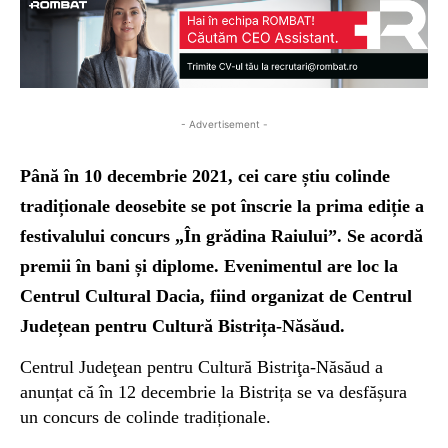
- Advertisement -
Până în 10 decembrie 2021, cei care știu colinde
tradiționale deosebite se pot înscrie la prima ediție a
festivalului concurs „În grădina Raiului”. Se acordă
premii în bani și diplome. Evenimentul are loc la
Centrul Cultural Dacia, fiind organizat de Centrul
Județean pentru Cultură Bistrița-Năsăud.
Centrul Judeţean pentru Cultură Bistriţa-Năsăud a
anunțat că în 12 decembrie la Bistrița se va desfășura
un concurs de colinde tradiționale.