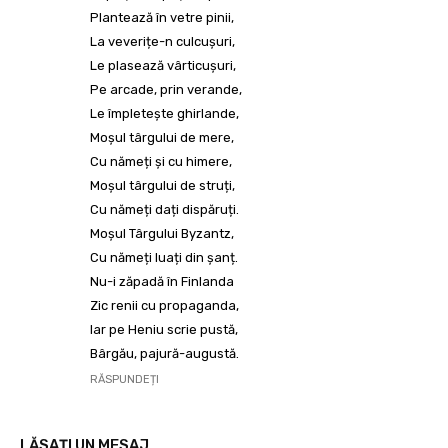
Plantează în vetre pinii,
La veverițe-n culcușuri,
Le plasează vârticușuri,
Pe arcade, prin verande,
Le împletește ghirlande,
Moșul târgului de mere,
Cu nămeți și cu himere,
Moșul târgului de struți,
Cu nămeți dați dispăruți.
Moșul Târgului Byzantz,
Cu nămeți luați din șanț.
Nu-i zăpadă în Finlanda
Zic renii cu propaganda,
Iar pe Heniu scrie pustă,
Bârgău, pajură-augustă.
RĂSPUNDEȚI
LĂSAȚI UN MESAJ