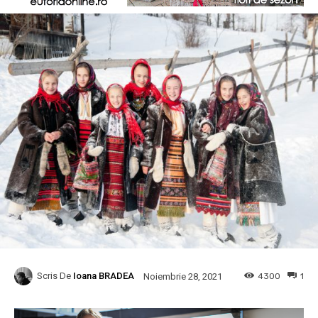
Scris De
Ioana BRADEA
4300
1
Noiembrie 28, 2021