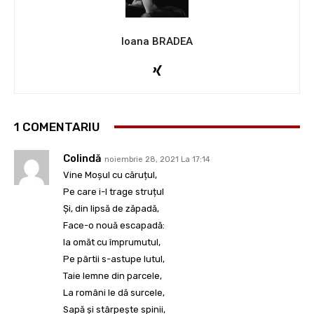
Ioana BRADEA
1 COMENTARIU
Colindă
noiembrie 28, 2021 La 17:14
Vine Moșul cu căruțul,
Pe care i-l trage struțul
Și, din lipsă de zăpadă,
Face-o nouă escapadă:
Ia omăt cu împrumutul,
Pe pârtii s-astupe lutul,
Taie lemne din parcele,
La români le dă surcele,
Sapă și stârpește spinii,