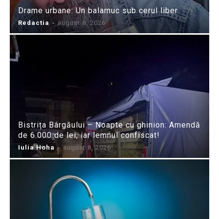
Drame urbane: Un balamuc sub cerul liber
Redactia
-
august 8, 2026
Bistrița Bârgăului – Noapte cu ghinion: Amendă
de 6.000 de lei, iar lemnul confiscat!
Iulia Hoha
-
august 8, 2026