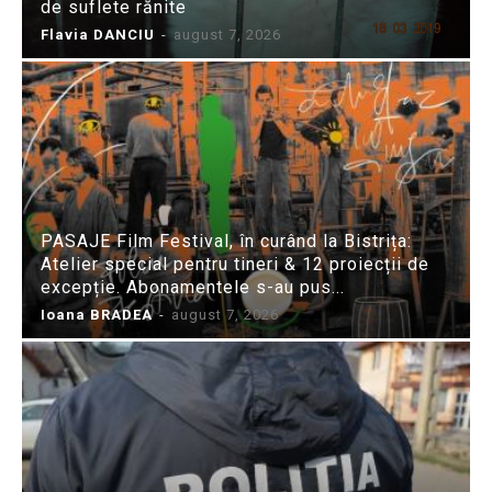
de suflete rănite
Flavia DANCIU
-
august 7, 2026
PASAJE Film Festival, în curând la Bistrița:
Atelier special pentru tineri & 12 proiecții de
excepție. Abonamentele s-au pus...
Ioana BRADEA
-
august 7, 2026