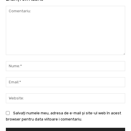
Comentariu:
Nu
Ema
Web
Salvați numele meu, adresa de e-mail și site-ul web în acest
browser pentru data viitoare i comentariu.