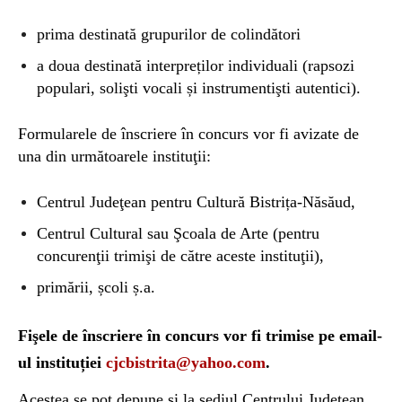
prima destinată grupurilor de colindători
a doua destinată interpreților individuali (rapsozi
populari, solişti vocali și instrumentişti autentici).
Formularele de înscriere în concurs vor fi avizate de
una din următoarele instituţii:
Centrul Judeţean pentru Cultură Bistrița-Năsăud,
Centrul Cultural sau Şcoala de Arte (pentru
concurenţii trimişi de către aceste instituţii),
primării, școli ș.a.
Fişele de înscriere în concurs vor fi trimise pe email-
ul instituției
cjcbistrita@yahoo.com
.
Acestea se pot depune și la sediul Centrului Judeţean