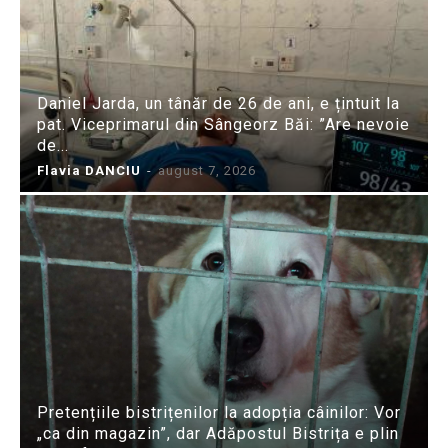
Daniel Jarda, un tânăr de 26 de ani, e țintuit la
pat. Viceprimarul din Sângeorz Băi: ”Are nevoie
de...
Flavia DANCIU
-
august 7, 2026
Pretențiile bistrițenilor la adopția câinilor: Vor
„ca din magazin”, dar Adăpostul Bistrița e plin