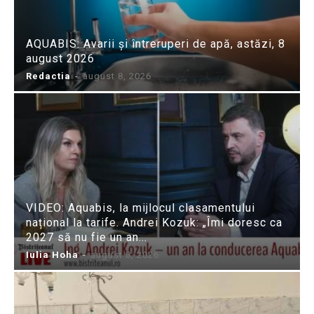
AQUABIS: Avarii și întreruperi de apă, astăzi, 8
august 2026
Redactia
-
august 8, 2026
VIDEO: Aquabis, la mijlocul clasamentului
național la tarife. Andrei Kozuk: „Îmi doresc ca
2027 să nu fie un an...
Iulia Hoha
-
august 8, 2026