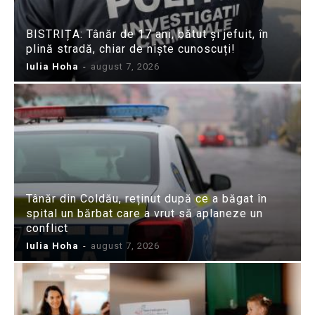
BISTRIȚA: Tânăr de 17 ani, bătut și jefuit, în
plină stradă, chiar de niște cunoscuți!
Iulia Hoha
-
august 7, 2026
Tânăr din Coldău, reținut după ce a băgat în
spital un bărbat care a vrut să aplaneze un
conflict
Iulia Hoha
-
august 7, 2026