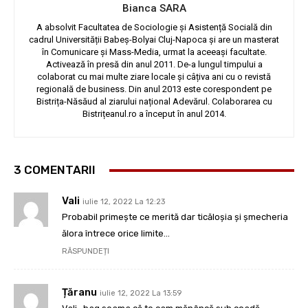
Bianca SARA
A absolvit Facultatea de Sociologie și Asistență Socială din
cadrul Universității Babeș-Bolyai Cluj-Napoca și are un masterat
în Comunicare și Mass-Media, urmat la aceeași facultate.
Activează în presă din anul 2011. De-a lungul timpului a
colaborat cu mai multe ziare locale și câțiva ani cu o revistă
regională de business. Din anul 2013 este corespondent pe
Bistrița-Năsăud al ziarului național Adevărul. Colaborarea cu
Bistrițeanul.ro a început în anul 2014.
3 COMENTARII
Vali
iulie 12, 2022 La 12:23
Probabil primește ce merită dar ticăloșia și șmecheria
ălora întrece orice limite…
RĂSPUNDEȚI
Țăranu
iulie 12, 2022 La 13:59