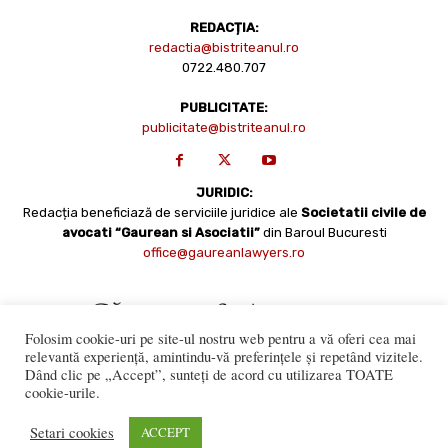
REDACȚIA:
redactia@bistriteanul.ro
0722.480.707
PUBLICITATE:
publicitate@bistriteanul.ro
JURIDIC:
Redacția beneficiază de serviciile juridice ale
Societatii civile de
avocati “Gaurean si Asociatii”
din Baroul Bucuresti
office@gaureanlawyers.ro
Folosim cookie-uri pe site-ul nostru web pentru a vă oferi cea mai
relevantă experiență, amintindu-vă preferințele și repetând vizitele.
Dând clic pe „Accept”, sunteți de acord cu utilizarea TOATE
cookie-urile.
Reproducerea totală sau parțială a materialelor este permisă
numai cu acordul expres al Bistriteanul.Ro. © Copyright 2008 -
Setari cookies
ACCEPT
2021 Bistrițeanul.ro