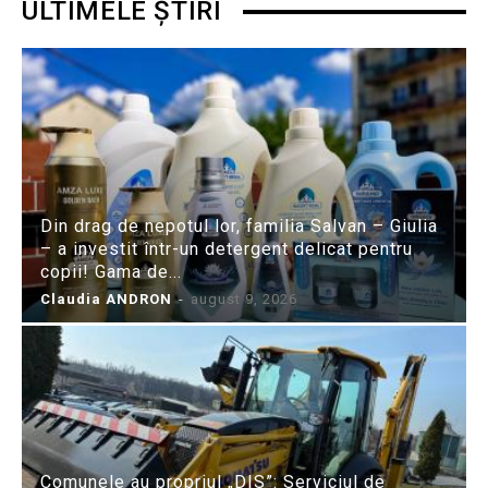
ULTIMELE ȘTIRI
Din drag de nepotul lor, familia Salvan – Giulia
– a investit într-un detergent delicat pentru
copii! Gama de...
Claudia ANDRON
-
august 9, 2026
Comunele au propriul „DIS”: Serviciul de