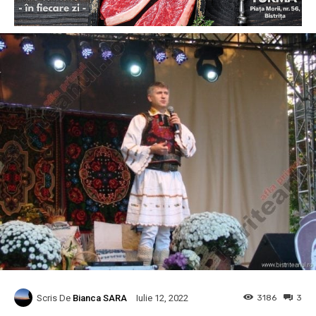
Scris De
Bianca SARA
3186
3
Iulie 12, 2022