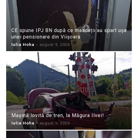
CE spune IPJ BN după ce mascații au spart ușa
unei pensionare din Viișoara
Iulia Hoha
-
august 9, 2026
Mașină lovită de tren, la Măgura Ilvei!
Iulia Hoha
-
august 9, 2026