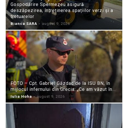
Gospodărire Spermezeu asigură
deszăpezirea, întreținerea spațiilor verzi și a
trotuarelor
Bianca SARA
-
august 9, 2026
FOTO – Cpt. Gabriel Găzdac de la ISU BN, în
mijlocul infernului din Grecia: „Ce am văzut în...
Iulia Hoha
-
august 9, 2026