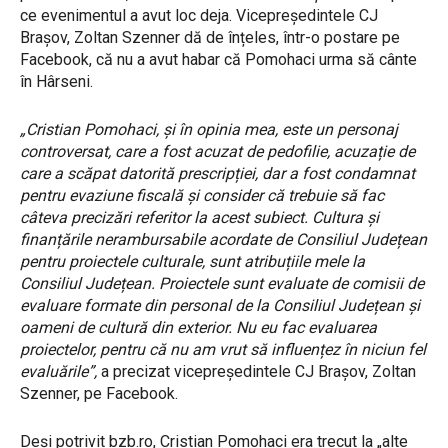
ce evenimentul a avut loc deja. Vicepreședintele CJ
Brașov, Zoltan Szenner dă de înțeles, într-o postare pe
Facebook, că nu a avut habar că Pomohaci urma să cânte
în Hârseni.
„Cristian Pomohaci, și în opinia mea, este un personaj
controversat, care a fost acuzat de pedofilie, acuzație de
care a scăpat datorită prescripției, dar a fost condamnat
pentru evaziune fiscală și consider că trebuie să fac
câteva precizări referitor la acest subiect. Cultura și
finanțările nerambursabile acordate de Consiliul Județean
pentru proiectele culturale, sunt atribuțiile mele la
Consiliul Județean. Proiectele sunt evaluate de comisii de
evaluare formate din personal de la Consiliul Județean și
oameni de cultură din exterior. Nu eu fac evaluarea
proiectelor, pentru că nu am vrut să influențez în niciun fel
evaluările”,
a precizat vicepreședintele CJ Brașov, Zoltan
Szenner, pe Facebook.
Deși potrivit bzb.ro, Cristian Pomohaci era trecut la „alte