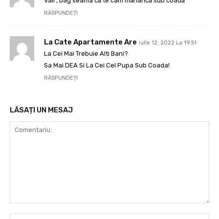
Vali , bag seama că te cam mănâncă sub coadă
RĂSPUNDEȚI
La Cate Apartamente Are
iulie 12, 2022 La 19:51
La Cei Mai Trebuie Alti Bani?
Sa Mai DEA Si La Cei Cel Pupa Sub Coada!
RĂSPUNDEȚI
LĂSAȚI UN MESAJ
Comentariu:
Nu