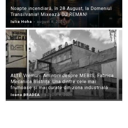
Noapte incendiară, în 28 August, la Domeniul
Transilvania! Mixează DJ REMAN!
Iulia Hoha
-
august 8, 2026
ALTE Vremuri. Amintiri despre MEBIS, Fabrica
Mecanica Bistrița: Una dintre cele mai
frumoase și mai curate din zona industrială:...
Ioana BRADEA
-
august 8, 2026